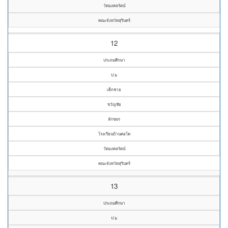
วัดมงคลรัตน์
คณะจังหวัดสุรินทร์
12
ประถมศึกษา
ป.๖
เด็กชาย
ขวัญชัย
ลักขษร
โรงเรียนบ้านคอโค
วัดมงคลรัตน์
คณะจังหวัดสุรินทร์
13
ประถมศึกษา
ป.๖