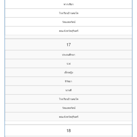
พากเพียร
โรงเรียนบ้านคอโค
วัดมงคลรัตน์
คณะจังหวัดสุรินทร์
17
ประถมศึกษา
ป.๕
เด็กหญิง
จิรัชยา
นวนดี
โรงเรียนบ้านคอโค
วัดมงคลรัตน์
คณะจังหวัดสุรินทร์
18