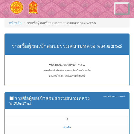
Toggle
navigation
หน้าหลัก
รายชื่อผู้ขอเข้าสอบธรรมสนามหลวง พ.ศ.๒๕๖๘
รายชื่อผู้ขอเข้าสอบธรรมสนามหลวง พ.ศ.๒๕๖๘
สำนักเรียนคณะจังหวัดสุรินทร์ ภาค ๑๑
ธรรมศึกษาชั้นโท - ๔๔๗๑๒๐ - โรงเรียนบ้านคอโค
ตำบลคอโค อำเภอเมืองสุรินทร์ สุรินทร์
รายชื่อผู้ขอเข้าสอบธรรมสนามหลวง
แสดง
1 ถึง 50
จาก
97
ผลลัพธ์
พ.ศ.๒๕๖๘
#
ช่วงชั้น