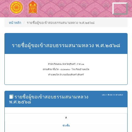
Toggle
navigation
หน้าหลัก
รายชื่อผู้ขอเข้าสอบธรรมสนามหลวง พ.ศ.๒๕๖๘
รายชื่อผู้ขอเข้าสอบธรรมสนามหลวง พ.ศ.๒๕๖๘
สำนักเรียนคณะจังหวัดสุรินทร์ ภาค ๑๑
ธรรมศึกษาชั้นโท - ๔๔๗๑๒๐ - โรงเรียนบ้านคอโค
ตำบลคอโค อำเภอเมืองสุรินทร์ สุรินทร์
รายชื่อผู้ขอเข้าสอบธรรมสนามหลวง
แสดง
1 ถึง 50
จาก
97
ผลลัพธ์
พ.ศ.๒๕๖๘
#
ช่วงชั้น