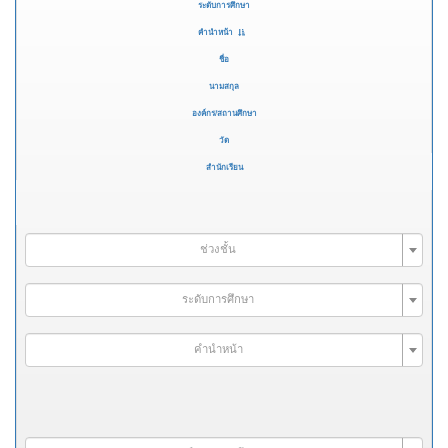
ระดับการศึกษา
คำนำหน้า
ชื่อ
นามสกุล
องค์กร/สถานศึกษา
วัด
สำนักเรียน
ช่วงชั้น
ระดับการศึกษา
คำนำหน้า