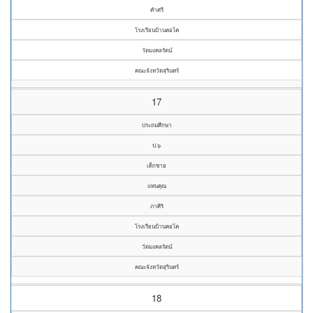
คำศรี
โรงเรียนบ้านคอโค
วัดมงคลรัตน์
คณะจังหวัดสุรินทร์
17
ประถมศึกษา
ป.๖
เด็กชาย
แทนคุณ
ภาศิริ
โรงเรียนบ้านคอโค
วัดมงคลรัตน์
คณะจังหวัดสุรินทร์
18