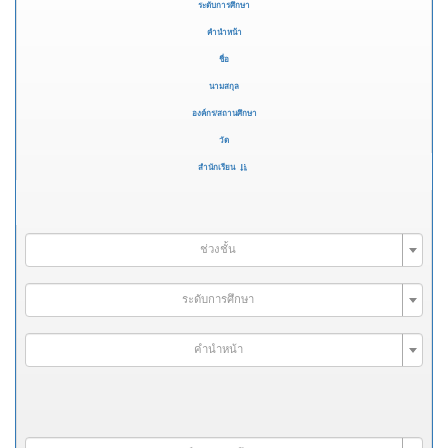
ระดับการศึกษา
คำนำหน้า
ชื่อ
นามสกุล
องค์กร/สถานศึกษา
วัด
สำนักเรียน
ช่วงชั้น
ระดับการศึกษา
คำนำหน้า