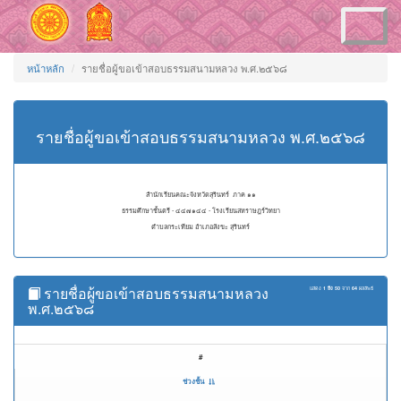
Toggle
navigation
หน้าหลัก
รายชื่อผู้ขอเข้าสอบธรรมสนามหลวง พ.ศ.๒๕๖๘
รายชื่อผู้ขอเข้าสอบธรรมสนามหลวง พ.ศ.๒๕๖๘
สำนักเรียนคณะจังหวัดสุรินทร์ ภาค ๑๑
ธรรมศึกษาชั้นตรี - ๔๔๗๑๔๔ - โรงเรียนสหราษฎร์วิทยา
ตำบลกระเทียม อำเภอสังขะ สุรินทร์
รายชื่อผู้ขอเข้าสอบธรรมสนามหลวง
แสดง
1 ถึง 50
จาก
64
ผลลัพธ์
พ.ศ.๒๕๖๘
#
ช่วงชั้น