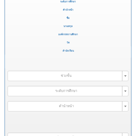
ระดับการศึกษา
คำนำหน้า
ชื่อ
นามสกุล
องค์กร/สถานศึกษา
วัด
สำนักเรียน
ช่วงชั้น
ระดับการศึกษา
คำนำหน้า