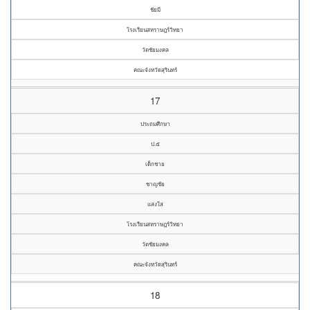
ชัยมี
โรงเรียนสหราษฎร์วิทยา
วัดชัยมงคล
คณะจังหวัดสุรินทร์
17
ประถมศึกษา
ป.๕
เด็กชาย
ชาญชัย
แสงใส
โรงเรียนสหราษฎร์วิทยา
วัดชัยมงคล
คณะจังหวัดสุรินทร์
18