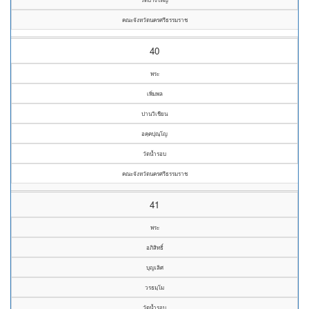
คณะจังหวัดนครศรีธรรมราช
40
พระ
เพิ่มพล
ปานวิเชียน
อคฺคปุณฺโญ
วัดน้ำรอบ
คณะจังหวัดนครศรีธรรมราช
41
พระ
อภิสิทธิ์
บุญเลิศ
วรธมฺโม
วัดน้ำรอบ