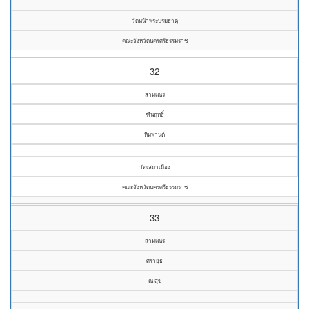
วัดหน้าพระบรมธาตุ
คณะจังหวัดนครศรีธรรมราช
32
สามเณร
ฑีนฤทธิ์
หิมพานต์
วัดเสมาเมือง
คณะจังหวัดนครศรีธรรมราช
33
สามเณร
ศรายุธ
ณ สุข