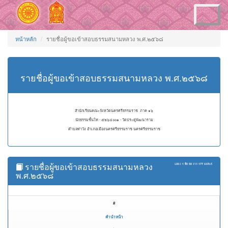
Toggle
navigation
หน้าหลัก
รายชื่อผู้ขอเข้าสอบธรรมสนามหลวง พ.ศ.๒๕๖๘
รายชื่อผู้ขอเข้าสอบธรรมสนามหลวง พ.ศ.๒๕๖๘
สำนักเรียนคณะจังหวัดนครศรีธรรมราช ภาค ๑๖
นักธรรมชั้นโท - ๕๒๖๔๐๐๑ - วัดประดู่พัฒนาราม
ตำบลท่าวัง อำเภอเมืองนครศรีธรรมราช นครศรีธรรมราช
รายชื่อผู้ขอเข้าสอบธรรมสนามหลวง
แสดง
1 ถึง 50
จาก
177
ผลลัพธ์
พ.ศ.๒๕๖๘
#
คำนำหน้า