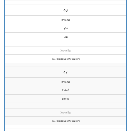
46
สามเณร
สุรัช
บีเค
วัดสระเรียง
คณะจังหวัดนครศรีธรรมราช
47
สามเณร
ธีรศักดิ์
มลิวัลย์
วัดสระเรียง
คณะจังหวัดนครศรีธรรมราช