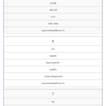
อุกฤษฏ์
เพชรวงศ์
ปวโร
วัดท้าวโคตร
คณะจังหวัดนครศรีธรรมราช
6
พระ
ปฐมพงษ์
ต้นตระกูลทองคำ
ธมฺมทีโป
วัดวิทยาลัยครูรังสรรค์
คณะจังหวัดนครศรีธรรมราช
7
พระ