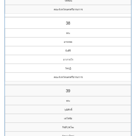
วัดหมน
คณะจังหวัดนครศรีธรรมราช
38
พระ
อรรถพล
จ้งคีรี
อาภาธโร
วัดกุฏิ
คณะจังหวัดนครศรีธรรมราช
39
พระ
วุฒิศักดิ์
เดโชชัย
กิตฺติวุฑฺโฒ
วัดบางใหญ่