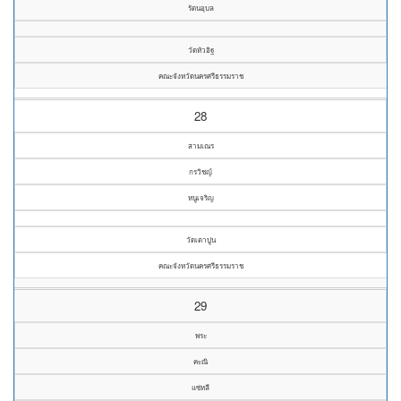
รัตนอุบล
วัดหัวอิฐ
คณะจังหวัดนครศรีธรรมราช
28
สามเณร
กรวิชญ์
หนูเจริญ
วัดเตาปูน
คณะจังหวัดนครศรีธรรมราช
29
พระ
คะณิ
แซ่หลี