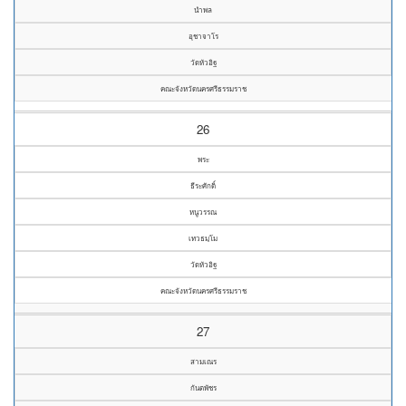
นำพล
อุชาจาโร
วัดหัวอิฐ
คณะจังหวัดนครศรีธรรมราช
26
พระ
ธีระศักดิ์
หนูวรรณ
เทวธมฺโม
วัดหัวอิฐ
คณะจังหวัดนครศรีธรรมราช
27
สามเณร
กันตพัชร