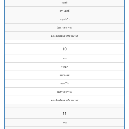
ณรงค์
อร่ามศักดิ์
ธมฺมสาโร
วัดสวนพลาราม
คณะจังหวัดนครศรีธรรมราช
10
พระ
วรกฤต
สนทองยศ
กนฺตวีโร
วัดสวนพลาราม
คณะจังหวัดนครศรีธรรมราช
11
พระ