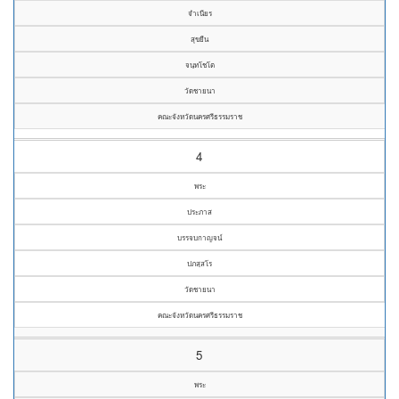
จำเนียร
สุขยืน
จนฺทโชโต
วัดชายนา
คณะจังหวัดนครศรีธรรมราช
4
พระ
ประภาส
บรรจบกาญจน์
ปภสฺสโร
วัดชายนา
คณะจังหวัดนครศรีธรรมราช
5
พระ