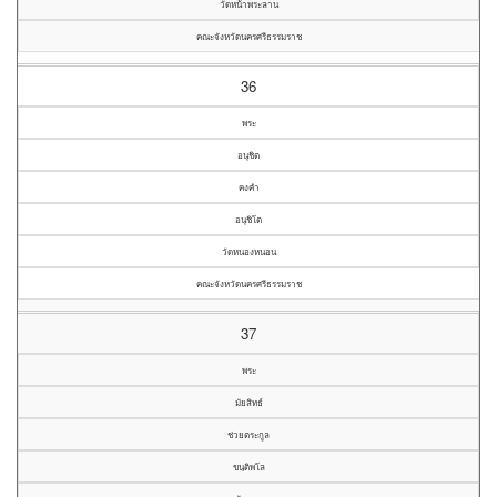
วัดหน้าพระลาน
คณะจังหวัดนครศรีธรรมราช
36
พระ
อนุชิต
คงคำ
อนุชิโต
วัดหนองหนอน
คณะจังหวัดนครศรีธรรมราช
37
พระ
มัยสิทธ์
ช่วยตระกูล
ขนฺติพโล