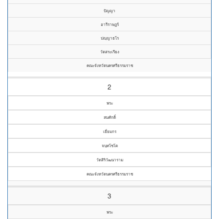
ปัญญา
อารีราษฏร์
ปญฺญาธโร
วัดสระเรียง
คณะจังหวัดนครศรีธรรมราช
2
พระ
สมศักดิ์
เยี่ยมกร
จนฺทโชโต
วัดสิริวัฒนาราม
คณะจังหวัดนครศรีธรรมราช
3
พระ