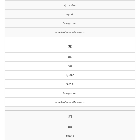
สุวรรณรัตน์
ธมฺมวโร
วัดบุญนารอบ
คณะจังหวัดนครศรีธรรมราช
20
พระ
นที
อุปถัมภ์
นนฺทิโย
วัดบุญนารอบ
คณะจังหวัดนครศรีธรรมราช
21
พระ
ปุณยธร