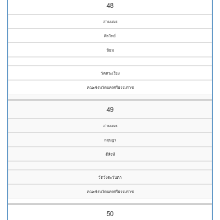
48
สามเณร
ศิรวิทย์
นิยม
วัดสระเรียง
คณะจังหวัดนครศรีธรรมราช
49
สามเณร
กฤษฎา
ดีสิงห์
วัดวังตะวันตก
คณะจังหวัดนครศรีธรรมราช
50