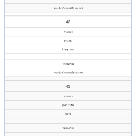
คณะจังหวัดนครศรีธรรมราช
42
สามเณร
ธรรมพล
อินทสุวรรณ
วัดสระเรียง
คณะจังหวัดนครศรีธรรมราช
43
สามเณร
รูดรา โรฮีณี
บอรัว
วัดสระเรียง