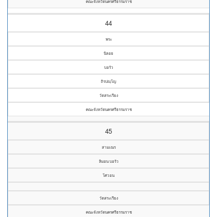
คณะจังหวัดนครศรีธรรมราช
44
พระ
นิลอย
บอรัว
ถิรปญฺโญ
วัดสระเรียง
คณะจังหวัดนครศรีธรรมราช
45
สามเณร
ลิมอน บอรัว
โศวอน
วัดสระเรียง
คณะจังหวัดนครศรีธรรมราช