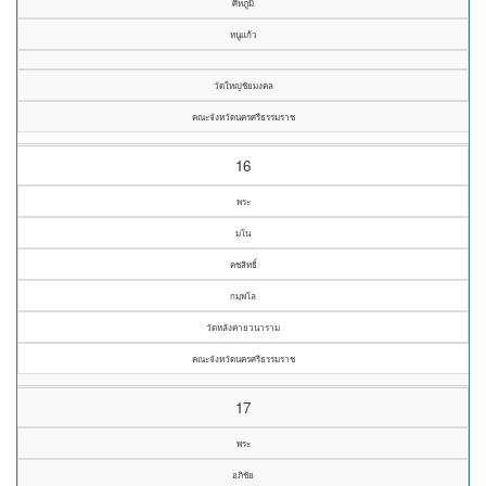
ศิหภูมิ
หนูแก้ว
วัดใหญ่ชัยมงคล
คณะจังหวัดนครศรีธรรมราช
16
พระ
มโน
คชสิทธิ์
กมฺพโล
วัดหลังค่ายวนาราม
คณะจังหวัดนครศรีธรรมราช
17
พระ
อภิชัย