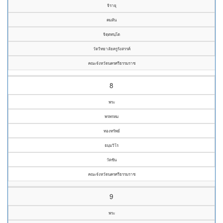
จิรายุ
คมสัน
จิตฺตทนฺโต
วัดวิทยาลัยครูรังสรรค์
คณะจังหวัดนครศรีธรรมราช
8
พระ
พรพรหม
ทองทรัพย์
ธมฺมวิโร
วัดชัน
คณะจังหวัดนครศรีธรรมราช
9
พระ