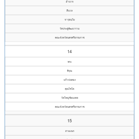
อำนาจ
สีนวล
จารุธมฺโม
วัดประดู่พัฒนาราม
คณะจังหวัดนครศรีธรรมราช
14
พระ
พิรุณ
แก้วปนทอง
คุณโชโต
วัดใหญ่ชัยมงคล
คณะจังหวัดนครศรีธรรมราช
15
สามเณร