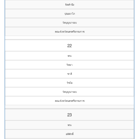
จิตคำนึง
ปุณฺณาโภ
วัดบุญนารอบ
คณะจังหวัดนครศรีธรรมราช
22
พระ
วิทยา
ชาลี
วิชโย
วัดบุญนารอบ
คณะจังหวัดนครศรีธรรมราช
23
พระ
อดิศักดิ์