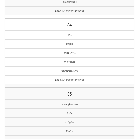
วัดเสมาเมือง
คณะจังหวัดนครศรีธรรมราช
34
พระ
สัญชัย
ศรีสมโภชน์
ถาวรจิตฺโต
วัดหน้าพระลาน
คณะจังหวัดนครศรีธรรมราช
35
พระครูสังฆรักษ์
ธีรชัย
ขวัญมิ่ง
ธีรชโย