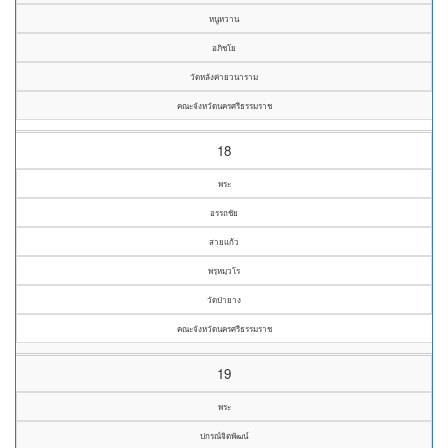
หนูหวาน
อภิชโย
วัดหลังค่ายวนาราม
คณะจังหวัดนครศรีธรรมราช
18
พระ
อรรถชัย
สายแก้ว
พรฺหมฺวโร
วัดป่ายาง
คณะจังหวัดนครศรีธรรมราช
19
พระ
ปกรณ์จิตพัฒน์