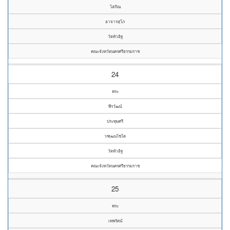
โสภิณ
อาจารสุโภ
วัดหัวอิฐ
คณะจังหวัดนครศรีธรรมราช
24
พระ
พีรวัฒน์
ประทุมศรี
วฑฺฒนโชโต
วัดหัวอิฐ
คณะจังหวัดนครศรีธรรมราช
25
พระ
เทพรัตน์