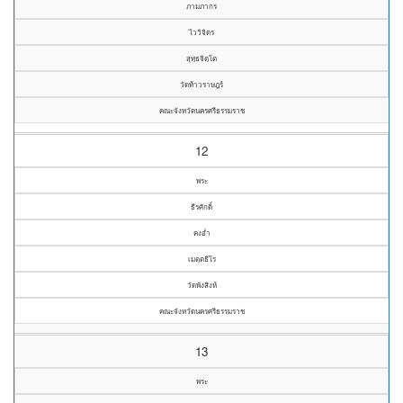
ภามภากร
ไววิจิตร
สุทฺธจิตฺโต
วัดท้าวราษฎร์
คณะจังหวัดนครศรีธรรมราช
12
พระ
ธีรศักดิ์
คงอ่ำ
เมตฺตธีโร
วัดพังสิงห์
คณะจังหวัดนครศรีธรรมราช
13
พระ