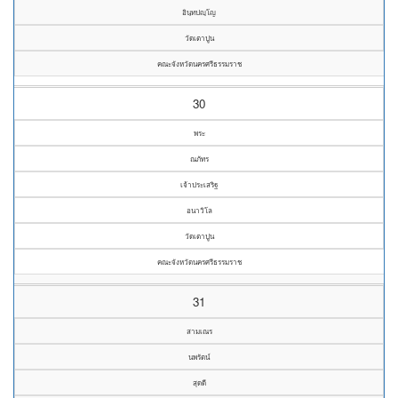
อินฺทปญฺโญ
วัดเตาปูน
คณะจังหวัดนครศรีธรรมราช
30
พระ
ณภัทร
เจ้าประเสริฐ
อนาวิโล
วัดเตาปูน
คณะจังหวัดนครศรีธรรมราช
31
สามเณร
นพรัตน์
สุดดี