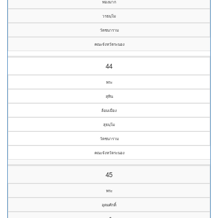
ทองมาก
วรธมฺโม
วัดชนาราม
คณะจังหวัดระนอง
44
พระ
สุทิน
ล้อมเมือง
สุธมฺโม
วัดชนาราม
คณะจังหวัดระนอง
45
พระ
อุดมศักดิ์