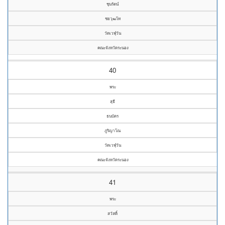
ชุนรัตน์
ชยวุฒโท
วัดเวฬุวัน
คณะจังหวัดระนอง
40
พระ
สุธี
ธนบัตร
ภูริญาโณ
วัดเวฬุวัน
คณะจังหวัดระนอง
41
พระ
สวัสดิ์