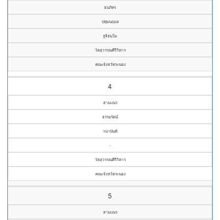
ธนภัทร
ปทุมนฤมล
ฐจิธมฺโม
วัดสุวรรณคีรีวิหาร
คณะจังหวัดระนอง
4
สามเณร
ธรรมรัตน์
วนานันท์
-
วัดสุวรรณคีรีวิหาร
คณะจังหวัดระนอง
5
สามเณร