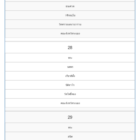
ธนเศวต
วชิรธมฺโม
วัดทรายแดงวนาราม
คณะจังหวัดระนอง
28
พระ
นพพร
เกียรติตั้ง
นิติสาโร
วัดโพธิ์ทอง
คณะจังหวัดระนอง
29
พระ
สนิท