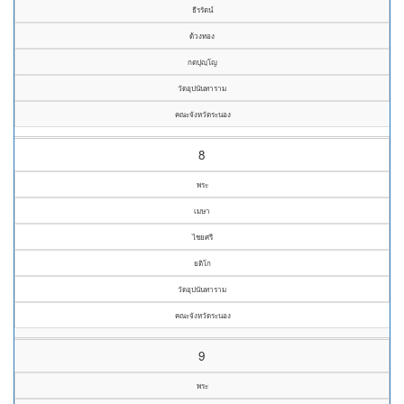
ธีรรัตน์
ด้วงทอง
กตปุญฺโญ
วัดอุปนันทาราม
คณะจังหวัดระนอง
8
พระ
เมษา
ไชยศรี
ยติโก
วัดอุปนันทาราม
คณะจังหวัดระนอง
9
พระ