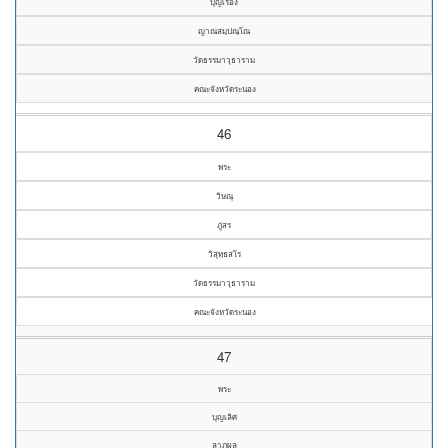
บุญเรือง
ญาณสมฺปณฺโณ
วัดธรรมาวุธาราม
คณะจังหวัดระนอง
46
พระ
วิษณุ
ภู่สร
วิสุทฺธสโร
วัดธรรมาวุธาราม
คณะจังหวัดระนอง
47
พระ
บุญเลิศ
ลาภผล