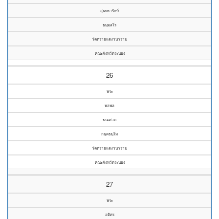
สุนทรารักษ์
ธมฺมสโร
วัดทรายแดงวนาราม
คณะจังหวัดระนอง
26
พระ
พลพล
ธนเศวต
กนฺตธมฺโม
วัดทรายแดงวนาราม
คณะจังหวัดระนอง
27
พระ
อดิศร