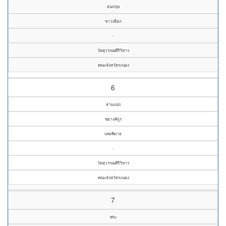
ธนกฤษ
ขาวเผือก
-
วัดสุวรรณคีรีวิหาร
คณะจังหวัดระนอง
6
สามเณร
ชยางค์กูร
แพงพิมาย
-
วัดสุวรรณคีรีวิหาร
คณะจังหวัดระนอง
7
พระ