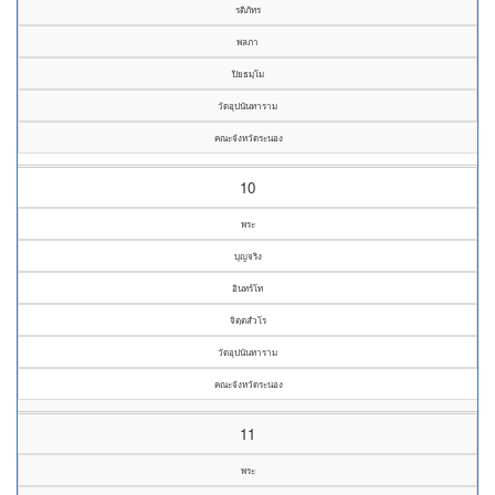
รติภัทร
พลภา
ปิยธมฺโม
วัดอุปนันทาราม
คณะจังหวัดระนอง
10
พระ
บุญจริง
อินทร์โท
จิตฺตสํวโร
วัดอุปนันทาราม
คณะจังหวัดระนอง
11
พระ