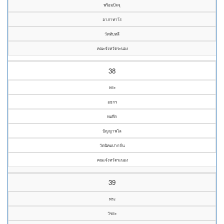
พร้อมปัจจุ
อาภาทาโร
วัดทับหลี
คณะจังหวัดระนอง
38
พระ
อธกร
หมหึก
ปัญญาพโล
วัดนิคมปากจั่น
คณะจังหวัดระนอง
39
พระ
วัชระ