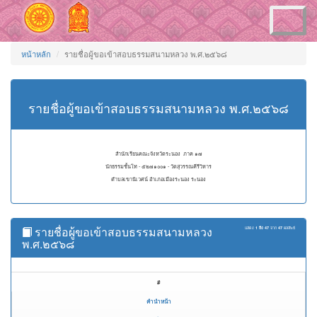
Toggle
navigation
หน้าหลัก
รายชื่อผู้ขอเข้าสอบธรรมสนามหลวง พ.ศ.๒๕๖๘
รายชื่อผู้ขอเข้าสอบธรรมสนามหลวง พ.ศ.๒๕๖๘
สำนักเรียนคณะจังหวัดระนอง ภาค ๑๗
นักธรรมชั้นโท - ๕๒๗๑๐๐๑ - วัดสุวรรณคีรีวิหาร
ตำบลเขานิเวศน์ อำเภอเมืองระนอง ระนอง
รายชื่อผู้ขอเข้าสอบธรรมสนามหลวง
แสดง
1 ถึง 47
จาก
47
ผลลัพธ์
พ.ศ.๒๕๖๘
#
คำนำหน้า