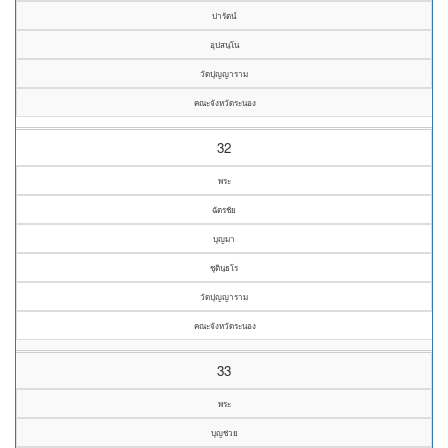
ปารัตน์
อุปสนฺโน
วัดปุญญาราม
คณะจังหวัดระนอง
32
พระ
ฉัตรชัย
บุญมา
ชุตินฺธโร
วัดปุญญาราม
คณะจังหวัดระนอง
33
พระ
บุญช่วย