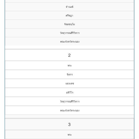
จำนงค์
ศรีชฎา
จิตฺตธมฺโม
วัดสุวรรณคีรีวิหาร
คณะจังหวัดระนอง
2
พระ
จิตกร
แฝงเดช
อติวีโร
วัดสุวรรณคีรีวิหาร
คณะจังหวัดระนอง
3
พระ