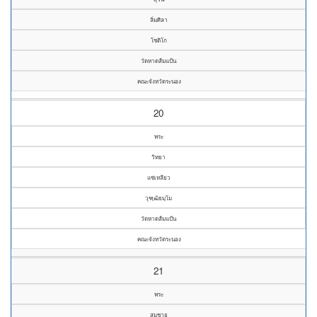
ลิ่มศิลา
โชติโก
วัดหาดส้มแป้น
คณะจังหวัดระนอง
20
พระ
วิทยา
แซ่เหลียว
วุฑฺฒิธมฺโม
วัดหาดส้มแป้น
คณะจังหวัดระนอง
21
พระ
สมชาย