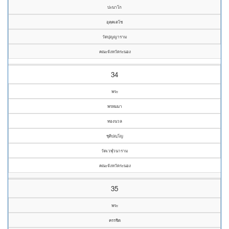
ปะนาโก
อุคฺคเตโช
วัดปุญญาราม
คณะจังหวัดระนอง
34
พระ
พรหมมา
ทองนวล
ชุติปญฺโญ
วัดเวฬุวนาราม
คณะจังหวัดระนอง
35
พระ
ครรชิต