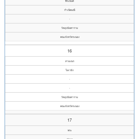
พีระนันท์
กำเนิดมณี
-
วัดอุปนันทาราม
คณะจังหวัดระนอง
16
สามเณร
โมเว่ยัง
-
-
วัดอุปนันทาราม
คณะจังหวัดระนอง
17
พระ