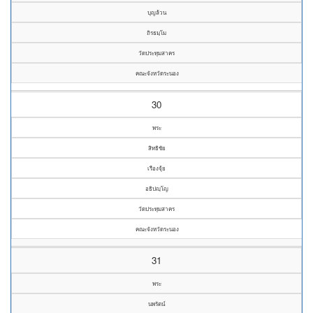
บุญล้วน
ถิรธมฺโม
วัดประทุมสาคร
คณะจังหวัดระนอง
30
พระ
สิทธิชัย
เรืองจุ้ย
อธิปญฺโญ
วัดประทุมสาคร
คณะจังหวัดระนอง
31
พระ
นพรัตน์