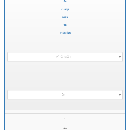
ชื่อ
นามสกุล
ฉายา
วัด
สำนักเรียน
คำนำหน้า
วัด
1
พระ