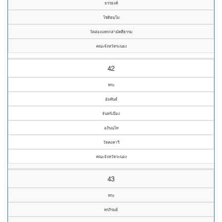
ยรรยงค์
โชติธมฺโม
วัดสองแพรกสามัคคีธรรม
คณะจังหวัดระนอง
42
พระ
อัมพันธ์
จันทร์เมือง
อภินนฺโท
วัดคงคารี
คณะจังหวัดระนอง
43
พระ
พรภิรมย์