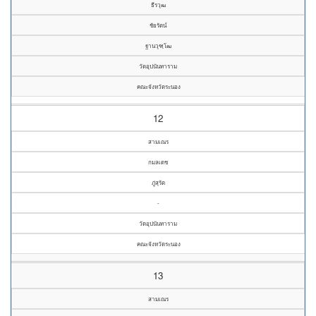
ธีรวุฒ
ชัยรัตน์
ฐานวุฑฺโฒ
วัดอุปนันทาราม
คณะจังหวัดระนอง
12
สามเณร
กมลเดช
ภู่สุรัต
-
วัดอุปนันทาราม
คณะจังหวัดระนอง
13
สามเณร