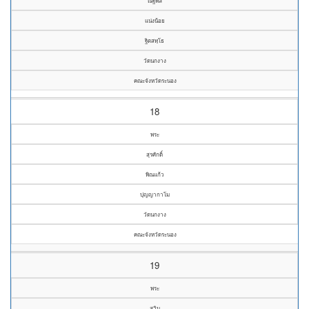
ณัฐพล
แน่งน้อย
ฐิตสทฺโธ
วัดนกงาง
คณะจังหวัดระนอง
18
พระ
สุรศักดิ์
พิณแก้ว
ปุญญากาโม
วัดนกงาง
คณะจังหวัดระนอง
19
พระ
สุวิน