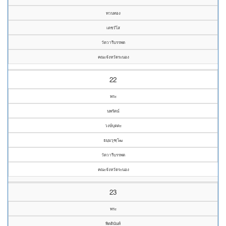
ทวนทอง
เตชวํโส
วัดวารีบรรพต
คณะจังหวัดระนอง
22
พระ
นพรัตน์
วงษ์บุตตะ
ธมฺมวุฑฺโฒ
วัดวารีบรรพต
คณะจังหวัดระนอง
23
พระ
พิตตินันท์