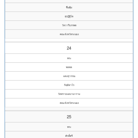
ชื่นคุ้ม
สุปฏิฐิโต
วัดวารีบรรพต
คณะจังหวัดระนอง
24
พระ
พลพล
แดงสุวรรณ
กิตฺติสาโร
วัดทรายแดงวนาราม
คณะจังหวัดระนอง
25
พระ
ศักดิ์ศรี