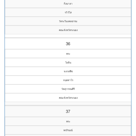
กิ่งมาลา
รวิวํโส
วัดระวิมงคลธรรม
คณะจังหวัดระนอง
36
พระ
โยธิน
จงกลพืช
จนฺทสาโร
วัดสุวรรณคีรี
คณะจังหวัดระนอง
37
พระ
พรภิรมณ์