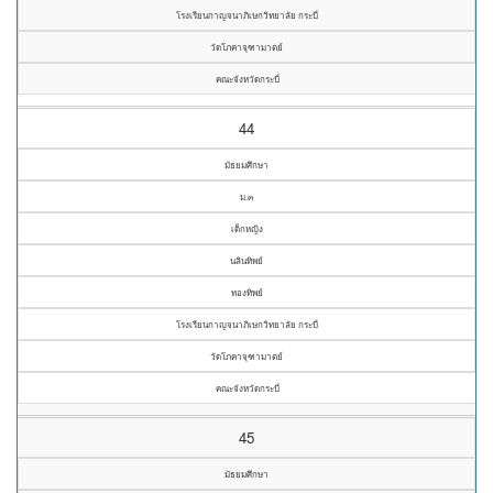
โรงเรียนกาญจนาภิเษกวิทยาลัย กระบี่
วัดโภคาจุฑามาตย์
คณะจังหวัดกระบี่
44
มัธยมศึกษา
ม.๓
เด็กหญิง
นลินทิพย์
ทองทิพย์
โรงเรียนกาญจนาภิเษกวิทยาลัย กระบี่
วัดโภคาจุฑามาตย์
คณะจังหวัดกระบี่
45
มัธยมศึกษา