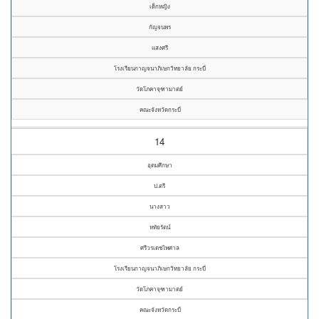
เด็กหญิง
กัญจนพร
แสงศรี
โรงเรียนกาญจนาภิเษกวิทยาลัย กระบี่
วัดโภคาจุฑามาตย์
คณะจังหวัดกระบี่
14
อุดมศึกษา
ป.ตรี
นางสาว
หทัยรัตน์
ศรีวรเดชไพศาล
โรงเรียนกาญจนาภิเษกวิทยาลัย กระบี่
วัดโภคาจุฑามาตย์
คณะจังหวัดกระบี่