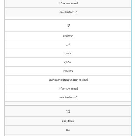
วัดโภคาจุฑามาตย์
คณะจังหวัดกระบี่
12
อุดมศึกษา
ป.ตรี
นางสาว
จุไรรัตน์
เรืองอ่อน
โรงเรียนกาญจนาภิเษกวิทยาลัย กระบี่
วัดโภคาจุฑามาตย์
คณะจังหวัดกระบี่
13
มัธยมศึกษา
ม.๓