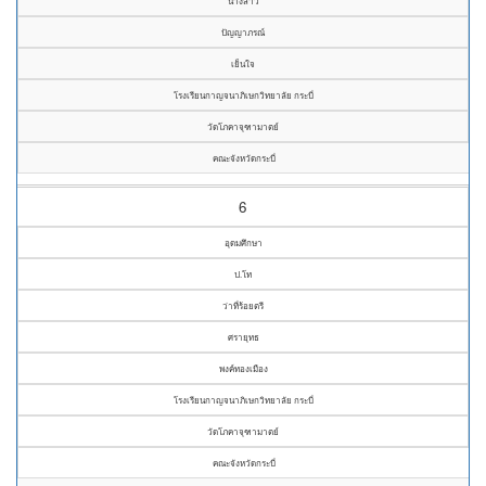
นางสาว
ปัญญาภรณ์
เย็นใจ
โรงเรียนกาญจนาภิเษกวิทยาลัย กระบี่
วัดโภคาจุฑามาตย์
คณะจังหวัดกระบี่
6
อุดมศึกษา
ป.โท
ว่าที่ร้อยตรี
ศรายุทธ
พงค์ทองเมือง
โรงเรียนกาญจนาภิเษกวิทยาลัย กระบี่
วัดโภคาจุฑามาตย์
คณะจังหวัดกระบี่