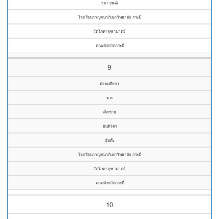
ธนาวุฑฒ์
โรงเรียนกาญจนาภิเษกวิทยาลัย กระบี่
วัดโภคาจุฑามาตย์
คณะจังหวัดกระบี่
9
มัธยมศึกษา
ม.๓
เด็กชาย
ธันติวัตร
อินต๊ะ
โรงเรียนกาญจนาภิเษกวิทยาลัย กระบี่
วัดโภคาจุฑามาตย์
คณะจังหวัดกระบี่
10