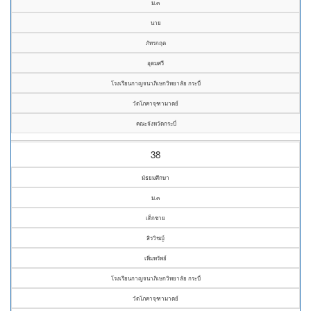
ม.๓
นาย
ภัทรกฤต
อุดมศรี
โรงเรียนกาญจนาภิเษกวิทยาลัย กระบี่
วัดโภคาจุฑามาตย์
คณะจังหวัดกระบี่
38
มัธยมศึกษา
ม.๓
เด็กชาย
สิรวิชญ์
เพิ่มทรัพย์
โรงเรียนกาญจนาภิเษกวิทยาลัย กระบี่
วัดโภคาจุฑามาตย์