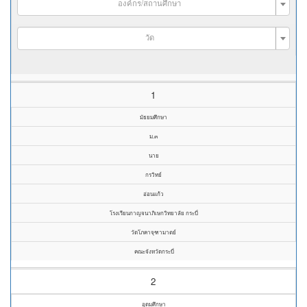
องค์กร/สถานศึกษา
วัด
1
มัธยมศึกษา
ม.๓
นาย
กรวิทย์
อ่อนแก้ว
โรงเรียนกาญจนาภิเษกวิทยาลัย กระบี่
วัดโภคาจุฑามาตย์
คณะจังหวัดกระบี่
2
อุดมศึกษา