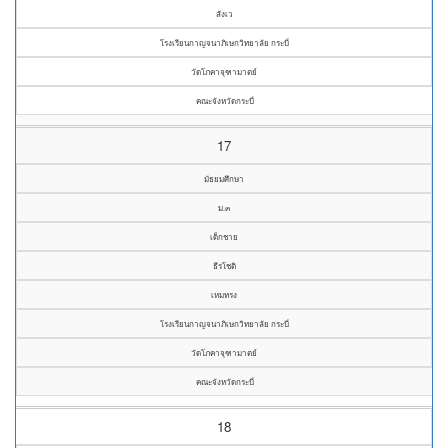
สังเว
โรงเรียนกาญจนาภิเษกวิทยาลัย กระบี่
วัดโภคาจุฑามาตย์
คณะจังหวัดกระบี่
17
มัธยมศึกษา
ม.๓
เด็กชาย
ธีรโชติ
เหมทรง
โรงเรียนกาญจนาภิเษกวิทยาลัย กระบี่
วัดโภคาจุฑามาตย์
คณะจังหวัดกระบี่
18