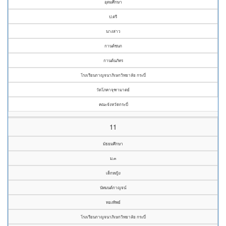
อุดมศึกษา
ป.ตรี
นางสาว
กานต์ชนก
กานต์นภัทร
โรงเรียนกาญจนาภิเษกวิทยาลัย กระบี่
วัดโภคาจุฑามาตย์
คณะจังหวัดกระบี่
11
มัธยมศึกษา
ม.๓
เด็กหญิง
นัทมนต์กาญจน์
ทองทิพย์
โรงเรียนกาญจนาภิเษกวิทยาลัย กระบี่