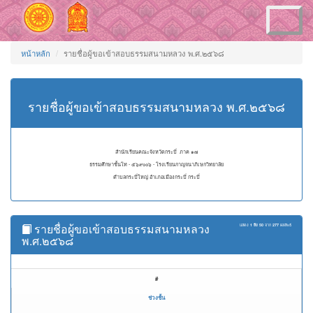
Toggle
navigation
หน้าหลัก
รายชื่อผู้ขอเข้าสอบธรรมสนามหลวง พ.ศ.๒๕๖๘
รายชื่อผู้ขอเข้าสอบธรรมสนามหลวง พ.ศ.๒๕๖๘
สำนักเรียนคณะจังหวัดกระบี่ ภาค ๑๗
ธรรมศึกษาชั้นโท - ๕๖๙๐๐๖ - โรงเรียนกาญจนาภิเษกวิทยาลัย
ตำบลกระบี่ใหญ่ อำเภอเมืองกระบี่ กระบี่
รายชื่อผู้ขอเข้าสอบธรรมสนามหลวง
แสดง
1 ถึง 50
จาก
277
ผลลัพธ์
พ.ศ.๒๕๖๘
#
ช่วงชั้น