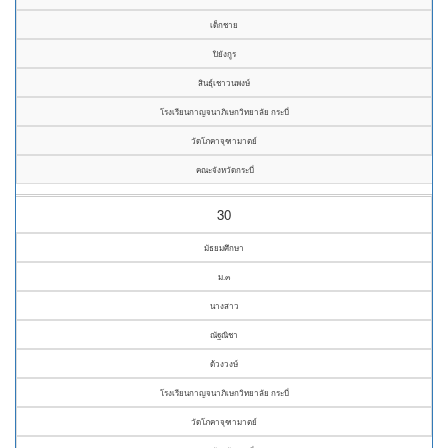
เด็กชาย
ปิยังกูร
สินธุ์เชาวนพงษ์
โรงเรียนกาญจนาภิเษกวิทยาลัย กระบี่
วัดโภคาจุฑามาตย์
คณะจังหวัดกระบี่
30
มัธยมศึกษา
ม.๓
นางสาว
ณัฐณิชา
ด้วงวงษ์
โรงเรียนกาญจนาภิเษกวิทยาลัย กระบี่
วัดโภคาจุฑามาตย์