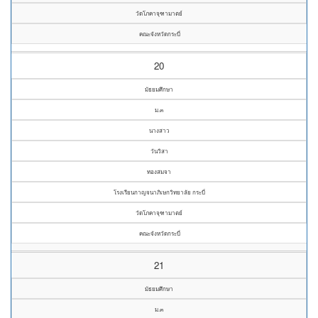
วัดโภคาจุฑามาตย์
คณะจังหวัดกระบี่
20
มัธยมศึกษา
ม.๓
นางสาว
วันวิสา
ทองสมจา
โรงเรียนกาญจนาภิเษกวิทยาลัย กระบี่
วัดโภคาจุฑามาตย์
คณะจังหวัดกระบี่
21
มัธยมศึกษา
ม.๓