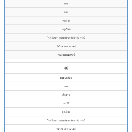
ม.๓
นาย
พงศภัค
บุญเรือน
โรงเรียนกาญจนาภิเษกวิทยาลัย กระบี่
วัดโภคาจุฑามาตย์
คณะจังหวัดกระบี่
46
มัธยมศึกษา
ม.๓
เด็กชาย
ชนวีร์
ฟุ้งเฟื่อง
โรงเรียนกาญจนาภิเษกวิทยาลัย กระบี่
วัดโภคาจุฑามาตย์