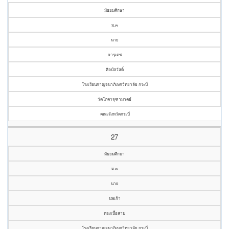
มัธยมศึกษา
ม.๓
นาย
จารุเดช
ศิลป์สวัสดิ์
โรงเรียนกาญจนาภิเษกวิทยาลัย กระบี่
วัดโภคาจุฑามาตย์
คณะจังหวัดกระบี่
27
มัธยมศึกษา
ม.๓
นาย
นพเก้า
ทองเนื้อสาม
โรงเรียนกาญจนาภิเษกวิทยาลัย กระบี่