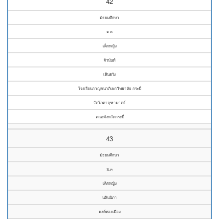
42
มัธยมศึกษา
ม.๓
เด็กหญิง
จิรนันท์
เส้นตรัง
โรงเรียนกาญจนาภิเษกวิทยาลัย กระบี่
วัดโภคาจุฑามาตย์
คณะจังหวัดกระบี่
43
มัธยมศึกษา
ม.๓
เด็กหญิง
นลินนิภา
พงค์ทองเมือง