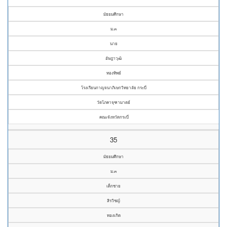
มัธยมศึกษา
ม.๓
นาย
อัษฎาวุฒิ
ทองทิพย์
โรงเรียนกาญจนาภิเษกวิทยาลัย กระบี่
วัดโภคาจุฑามาตย์
คณะจังหวัดกระบี่
35
มัธยมศึกษา
ม.๓
เด็กชาย
สิรวิชญ์
ทองเกิด