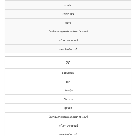
นางสาว
ธัญญารัตน์
มุขคีรี
โรงเรียนกาญจนาภิเษกวิทยาลัย กระบี่
วัดโภคาจุฑามาตย์
คณะจังหวัดกระบี่
22
มัธยมศึกษา
ม.๓
เด็กหญิง
ปรียาภรณ์
สุขวัลลิ
โรงเรียนกาญจนาภิเษกวิทยาลัย กระบี่
วัดโภคาจุฑามาตย์
คณะจังหวัดกระบี่