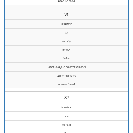
คณะจังหวัดกระบี่
31
มัธยมศึกษา
ม.๓
เด็กหญิง
สุพรรษา
นักฟ้อน
โรงเรียนกาญจนาภิเษกวิทยาลัย กระบี่
วัดโภคาจุฑามาตย์
คณะจังหวัดกระบี่
32
มัธยมศึกษา
ม.๓
เด็กหญิง