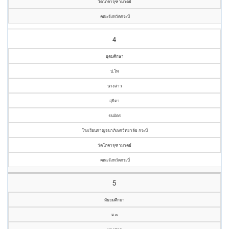
วัดโภคาจุฑามาตย์
คณะจังหวัดกระบี่
4
อุดมศึกษา
ป.โท
นางสาว
สุธิดา
ธนบัตร
โรงเรียนกาญจนาภิเษกวิทยาลัย กระบี่
วัดโภคาจุฑามาตย์
คณะจังหวัดกระบี่
5
มัธยมศึกษา
ม.๓