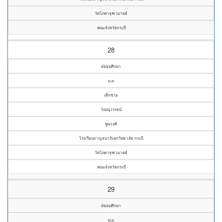
วัดโภคาจุฑามาตย์
คณะจังหวัดกระบี่
28
มัธยมศึกษา
ม.๓
เด็กชาย
วัณณุวรรธน์
พูนวงศ์
โรงเรียนกาญจนาภิเษกวิทยาลัย กระบี่
วัดโภคาจุฑามาตย์
คณะจังหวัดกระบี่
29
มัธยมศึกษา
ม.๓