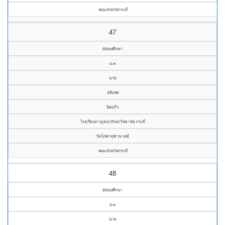
คณะจังหวัดกระบี่
47
มัธยมศึกษา
ม.๓
นาย
อดิเทพ
นิลแก้ว
โรงเรียนกาญจนาภิเษกวิทยาลัย กระบี่
วัดโภคาจุฑามาตย์
คณะจังหวัดกระบี่
48
มัธยมศึกษา
ม.๓
นาย