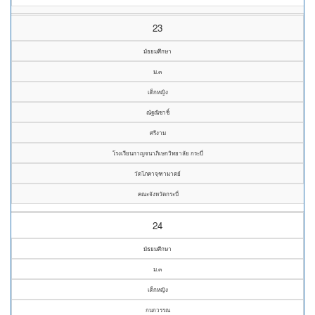
23
มัธยมศึกษา
ม.๓
เด็กหญิง
ณัฐณิชาชิ์
ศรีงาม
โรงเรียนกาญจนาภิเษกวิทยาลัย กระบี่
วัดโภคาจุฑามาตย์
คณะจังหวัดกระบี่
24
มัธยมศึกษา
ม.๓
เด็กหญิง
กนกวรรณ