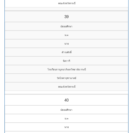
คณะจังหวัดกระบี่
39
มัธยมศึกษา
ม.๓
นาย
ดำรงศักดิ์
นิลวารี
โรงเรียนกาญจนาภิเษกวิทยาลัย กระบี่
วัดโภคาจุฑามาตย์
คณะจังหวัดกระบี่
40
มัธยมศึกษา
ม.๓
นาย