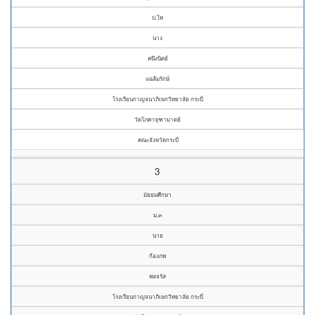
ป.โท
นาง
คนึงนิตย์
แฉล้มรักษ์
โรงเรียนกาญจนาภิเษกวิทยาลัย กระบี่
วัดโภคาจุฑามาตย์
คณะจังหวัดกระบี่
3
มัธยมศึกษา
ม.๓
นาย
ก้องภพ
พลจรัส
โรงเรียนกาญจนาภิเษกวิทยาลัย กระบี่