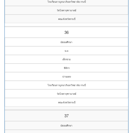
โรงเรียนกาญจนาภิเษกวิทยาลัย กระบี่
วัดโภคาจุฑามาตย์
คณะจังหวัดกระบี่
36
มัธยมศึกษา
ม.๓
เด็กชาย
ธิติกร
ปานแดง
โรงเรียนกาญจนาภิเษกวิทยาลัย กระบี่
วัดโภคาจุฑามาตย์
คณะจังหวัดกระบี่
37
มัธยมศึกษา