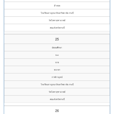
อ่ำลอย
โรงเรียนกาญจนาภิเษกวิทยาลัย กระบี่
วัดโภคาจุฑามาตย์
คณะจังหวัดกระบี่
25
มัธยมศึกษา
ม.๓
นาย
ธนาธร
กาฬกาญจน์
โรงเรียนกาญจนาภิเษกวิทยาลัย กระบี่
วัดโภคาจุฑามาตย์
คณะจังหวัดกระบี่
26