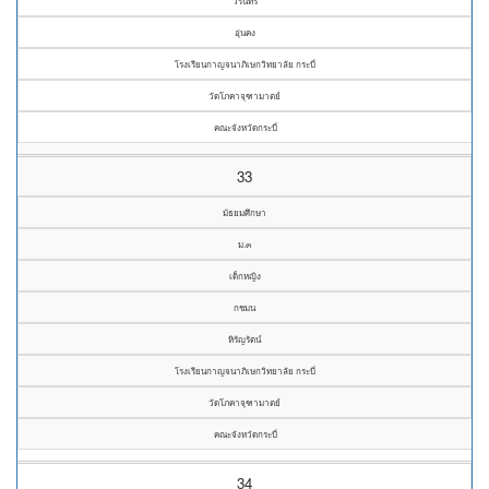
วรินทร
อุ่นคง
โรงเรียนกาญจนาภิเษกวิทยาลัย กระบี่
วัดโภคาจุฑามาตย์
คณะจังหวัดกระบี่
33
มัธยมศึกษา
ม.๓
เด็กหญิง
กชมน
หิรัญรัตน์
โรงเรียนกาญจนาภิเษกวิทยาลัย กระบี่
วัดโภคาจุฑามาตย์
คณะจังหวัดกระบี่
34