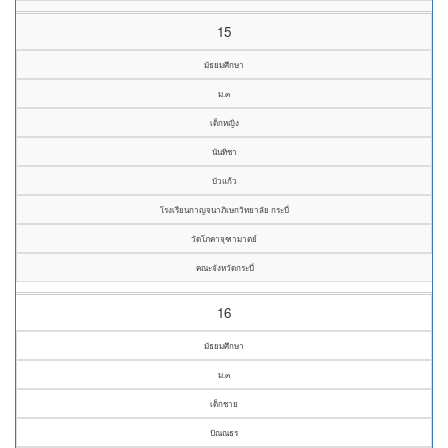
15
มัธยมศึกษา
ม.๓
เด็กหญิง
นันทิชา
บัวแก้ว
โรงเรียนกาญจนาภิเษกวิทยาลัย กระบี่
วัดโภคาจุฑามาตย์
คณะจังหวัดกระบี่
16
มัธยมศึกษา
ม.๓
เด็กชาย
ปัณณธร