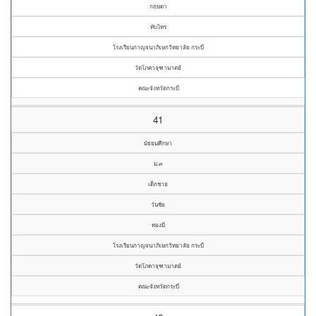
กฤษดา
ทับไทร
โรงเรียนกาญจนาภิเษกวิทยาลัย กระบี่
วัดโภคาจุฑามาตย์
คณะจังหวัดกระบี่
41
มัธยมศึกษา
ม.๓
เด็กชาย
วันชัย
ทองมี
โรงเรียนกาญจนาภิเษกวิทยาลัย กระบี่
วัดโภคาจุฑามาตย์
คณะจังหวัดกระบี่