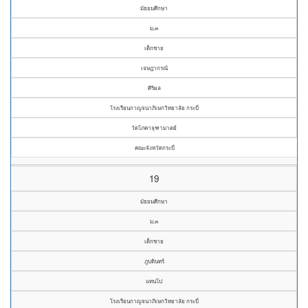
มัธยมศึกษา
ม.๓
เด็กชาย
เจษฎากรณ์
ศิริผล
โรงเรียนกาญจนาภิเษกวิทยาลัย กระบี่
วัดโภคาจุฑามาตย์
คณะจังหวัดกระบี่
19
มัธยมศึกษา
ม.๓
เด็กชาย
ภูบดินทร์
แทนโป
โรงเรียนกาญจนาภิเษกวิทยาลัย กระบี่