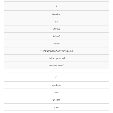
7
มัธยมศึกษา
ม.๓
เด็กชาย
จักรินทร์
สาแดง
โรงเรียนกาญจนาภิเษกวิทยาลัย กระบี่
วัดโภคาจุฑามาตย์
คณะจังหวัดกระบี่
8
อุดมศึกษา
ป.ตรี
นางสาว
ธนพร