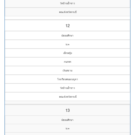
วัดบ้านน้ำขาว
คณะจังหวัดกระบี่
12
มัธยมศึกษา
ม.๓
เด็กหญิง
กนกพร
เงินสยาม
โรงเรียนพนมเบญจา
วัดบ้านน้ำขาว
คณะจังหวัดกระบี่
13
มัธยมศึกษา
ม.๓