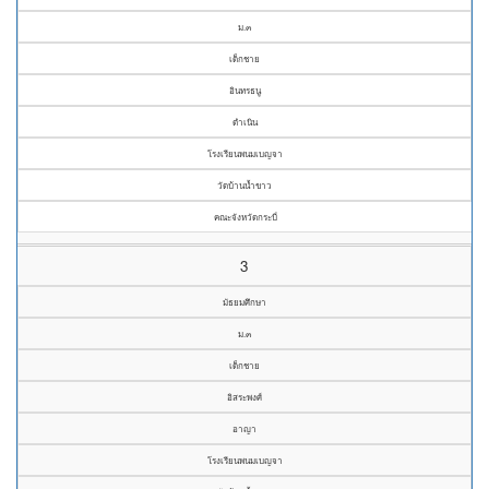
ม.๓
เด็กชาย
อินทรธนู
ดำเนิน
โรงเรียนพนมเบญจา
วัดบ้านน้ำขาว
คณะจังหวัดกระบี่
3
มัธยมศึกษา
ม.๓
เด็กชาย
อิสระพงศ์
อาญา
โรงเรียนพนมเบญจา