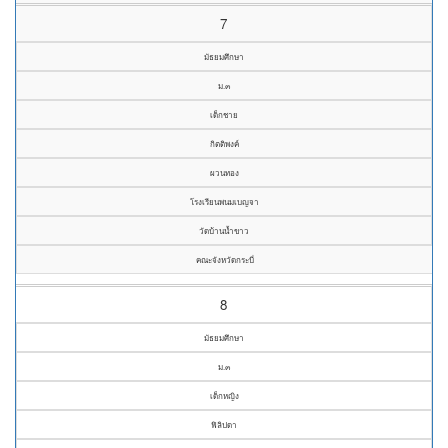
7
มัธยมศึกษา
ม.๓
เด็กชาย
กิตติพงค์
ผวนทอง
โรงเรียนพนมเบญจา
วัดบ้านน้ำขาว
คณะจังหวัดกระบี่
8
มัธยมศึกษา
ม.๓
เด็กหญิง
ฟิลิปดา