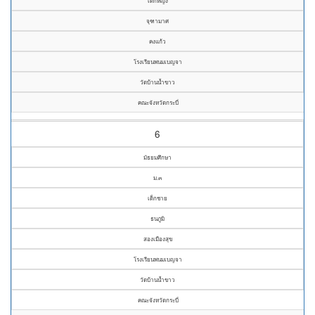
เด็กหญิง
จุฑามาศ
คงแก้ว
โรงเรียนพนมเบญจา
วัดบ้านน้ำขาว
คณะจังหวัดกระบี่
6
มัธยมศึกษา
ม.๓
เด็กชาย
ธนภูมิ
สองเมืองสุข
โรงเรียนพนมเบญจา
วัดบ้านน้ำขาว
คณะจังหวัดกระบี่