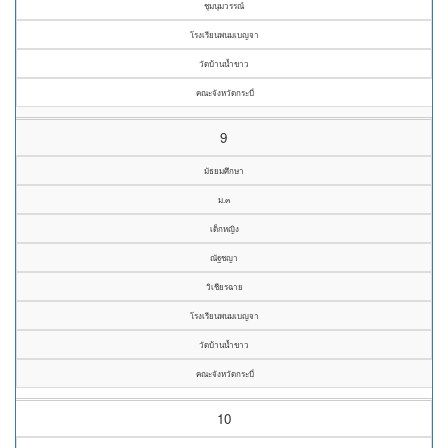
ชุมนุมวรรณ์
โรงเรียนพนมเบญจา
วัดบ้านน้ำขาว
คณะจังหวัดกระบี่
9
มัธยมศึกษา
ม.๓
เด็กหญิง
ณัฐชญา
วิเชียรฉาย
โรงเรียนพนมเบญจา
วัดบ้านน้ำขาว
คณะจังหวัดกระบี่
10