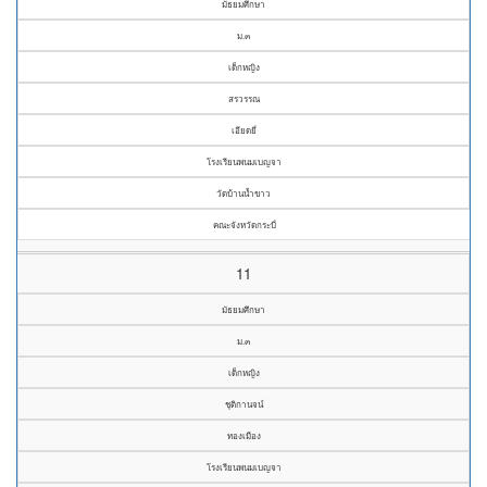
มัธยมศึกษา
ม.๓
เด็กหญิง
สรวรรณ
เอียดยี่
โรงเรียนพนมเบญจา
วัดบ้านน้ำขาว
คณะจังหวัดกระบี่
11
มัธยมศึกษา
ม.๓
เด็กหญิง
ชุติกานจน์
ทองเมือง
โรงเรียนพนมเบญจา