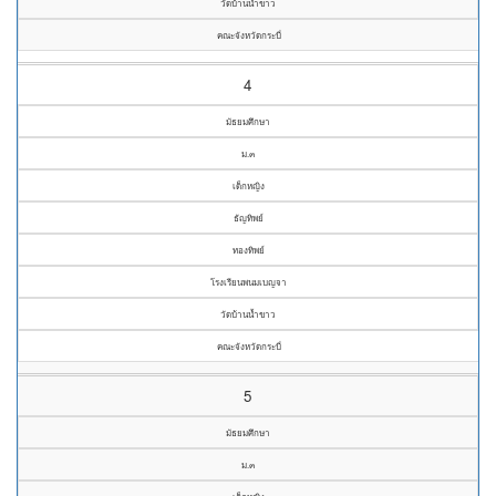
วัดบ้านน้ำขาว
คณะจังหวัดกระบี่
4
มัธยมศึกษา
ม.๓
เด็กหญิง
ธัญทิพย์
ทองทิพย์
โรงเรียนพนมเบญจา
วัดบ้านน้ำขาว
คณะจังหวัดกระบี่
5
มัธยมศึกษา
ม.๓