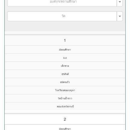
องค์กร/สถานศึกษา
วัด
1
มัธยมศึกษา
ม.๓
เด็กชาย
สุขสันต์
สมัครแก้ว
โรงเรียนพนมเบญจา
วัดบ้านน้ำขาว
คณะจังหวัดกระบี่
2
มัธยมศึกษา