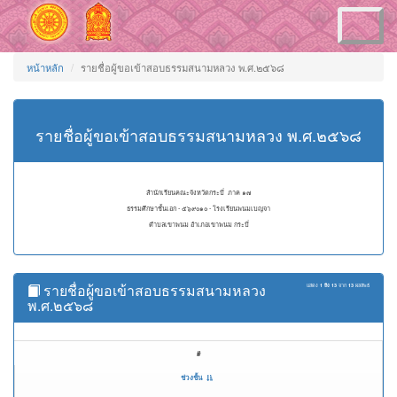
Toggle
navigation
หน้าหลัก
รายชื่อผู้ขอเข้าสอบธรรมสนามหลวง พ.ศ.๒๕๖๘
รายชื่อผู้ขอเข้าสอบธรรมสนามหลวง พ.ศ.๒๕๖๘
สำนักเรียนคณะจังหวัดกระบี่ ภาค ๑๗
ธรรมศึกษาชั้นเอก - ๕๖๙๐๑๐ - โรงเรียนพนมเบญจา
ตำบลเขาพนม อำเภอเขาพนม กระบี่
รายชื่อผู้ขอเข้าสอบธรรมสนามหลวง
แสดง
1 ถึง 13
จาก
13
ผลลัพธ์
พ.ศ.๒๕๖๘
#
ช่วงชั้น