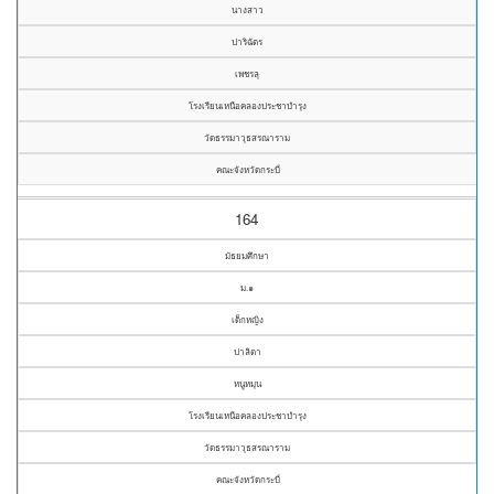
นางสาว
ปาริฉัตร
เพชรลุ
โรงเรียนเหนือคลองประชาบำรุง
วัดธรรมาวุธสรณาราม
คณะจังหวัดกระบี่
164
มัธยมศึกษา
ม.๑
เด็กหญิง
ปาลิตา
หนูหมุน
โรงเรียนเหนือคลองประชาบำรุง
วัดธรรมาวุธสรณาราม
คณะจังหวัดกระบี่