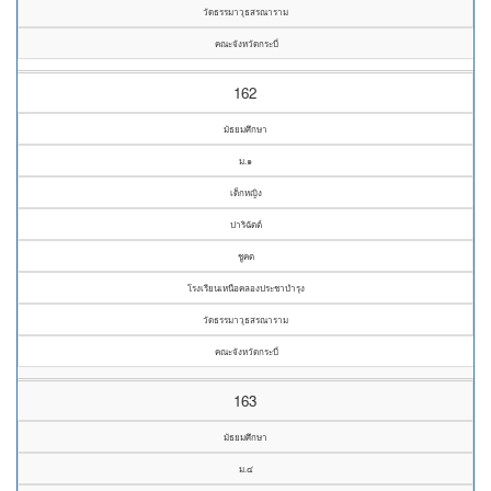
วัดธรรมาวุธสรณาราม
คณะจังหวัดกระบี่
162
มัธยมศึกษา
ม.๑
เด็กหญิง
ปาริฉัตต์
ชูคต
โรงเรียนเหนือคลองประชาบำรุง
วัดธรรมาวุธสรณาราม
คณะจังหวัดกระบี่
163
มัธยมศึกษา
ม.๔