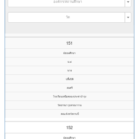
องค์กร/สถานศึกษา
วัด
151
มัธยมศึกษา
ม.๔
นาย
ปลื้มปิติ
สมศรี
โรงเรียนเหนือคลองประชาบำรุง
วัดธรรมาวุธสรณาราม
คณะจังหวัดกระบี่
152
มัธยมศึกษา