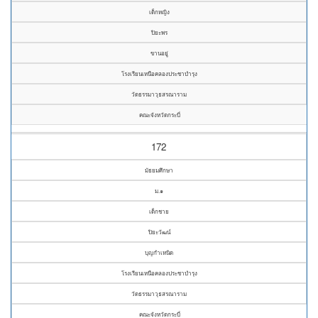
เด็กหญิง
ปิยะพร
ขานอยู่
โรงเรียนเหนือคลองประชาบำรุง
วัดธรรมาวุธสรณาราม
คณะจังหวัดกระบี่
172
มัธยมศึกษา
ม.๑
เด็กชาย
ปิยะวัฒน์
บุญกำเหนิด
โรงเรียนเหนือคลองประชาบำรุง
วัดธรรมาวุธสรณาราม
คณะจังหวัดกระบี่