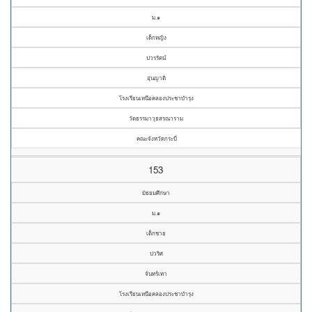
ม.๑
เด็กหญิง
ปวรรัตน์
อุ่นญาติ
โรงเรียนเหนือคลองประชาบำรุง
วัดธรรมาวุธสรณาราม
คณะจังหวัดกระบี่
153
มัธยมศึกษา
ม.๑
เด็กชาย
ปวริศ
จันทร์เทา
โรงเรียนเหนือคลองประชาบำรุง