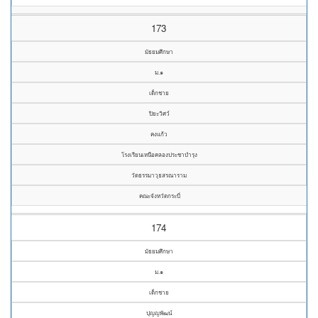
173
มัธยมศึกษา
ม.๑
เด็กชาย
ปิยะวิศว์
คงแก้ว
โรงเรียนเหนือคลองประชาบำรุง
วัดธรรมาวุธสรณาราม
คณะจังหวัดกระบี่
174
มัธยมศึกษา
ม.๑
เด็กชาย
ปุญญพัฒน์