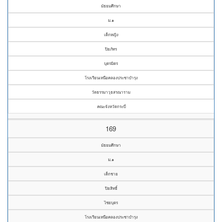
มัธยมศึกษา
ม.๑
เด็กหญิง
ปิยภัทร
บุตรมิตร
โรงเรียนเหนือคลองประชาบำรุง
วัดธรรมาวุธสรณาราม
คณะจังหวัดกระบี่
169
มัธยมศึกษา
ม.๑
เด็กชาย
ปิยสิทธิ์
ไชยบุตร
โรงเรียนเหนือคลองประชาบำรุง