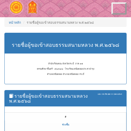
Toggle
navigation
หน้าหลัก
รายชื่อผู้ขอเข้าสอบธรรมสนามหลวง พ.ศ.๒๕๖๘
รายชื่อผู้ขอเข้าสอบธรรมสนามหลวง พ.ศ.๒๕๖๘
สำนักเรียนคณะจังหวัดกระบี่ ภาค ๑๗
ธรรมศึกษาชั้นตรี - ๕๖๙๐๑๖ - โรงเรียนเหนือคลองประชาบำรุง
ตำบลเหนือคลอง อำเภอเหนือคลอง กระบี่
รายชื่อผู้ขอเข้าสอบธรรมสนามหลวง
แสดง
151 ถึง 200
จาก
344
ผลลัพธ์
พ.ศ.๒๕๖๘
#
ช่วงชั้น