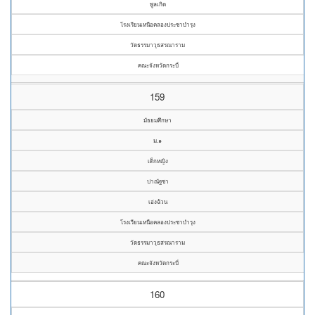
พูลเกิด
โรงเรียนเหนือคลองประชาบำรุง
วัดธรรมาวุธสรณาราม
คณะจังหวัดกระบี่
159
มัธยมศึกษา
ม.๑
เด็กหญิง
ปาณัฐชา
เอ่งฉ้วน
โรงเรียนเหนือคลองประชาบำรุง
วัดธรรมาวุธสรณาราม
คณะจังหวัดกระบี่
160