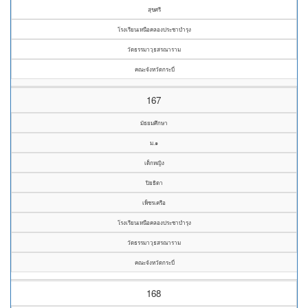
สุขศรี
โรงเรียนเหนือคลองประชาบำรุง
วัดธรรมาวุธสรณาราม
คณะจังหวัดกระบี่
167
มัธยมศึกษา
ม.๑
เด็กหญิง
ปิยธิดา
เพ็ชรเครือ
โรงเรียนเหนือคลองประชาบำรุง
วัดธรรมาวุธสรณาราม
คณะจังหวัดกระบี่
168