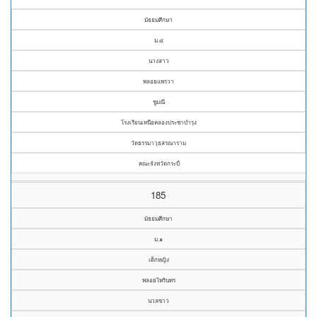
มัธยมศึกษา
ม.๔
นางสาว
พลอยแพรวา
ชูมณี
โรงเรียนเหนือคลองประชาบำรุง
วัดธรรมาวุธสรณาราม
คณะจังหวัดกระบี่
185
มัธยมศึกษา
ม.๑
เด็กหญิง
พลอยไพรินทร
นวลขาว