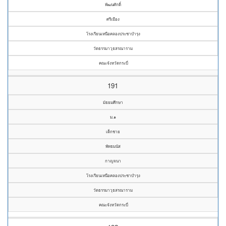
พัฒนศักดิ์
ศรีเมือง
โรงเรียนเหนือคลองประชาบำรุง
วัดธรรมาวุธสรณาราม
คณะจังหวัดกระบี่
191
มัธยมศึกษา
ม.๑
เด็กชาย
พัทธมนัส
กาญจนา
โรงเรียนเหนือคลองประชาบำรุง
วัดธรรมาวุธสรณาราม
คณะจังหวัดกระบี่