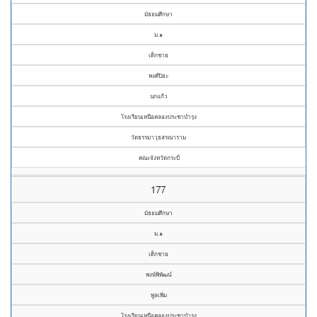
มัธยมศึกษา
ม.๑
เด็กชาย
พงศ์ปิยะ
นกแก้ว
โรงเรียนเหนือคลองประชาบำรุง
วัดธรรมาวุธสรณาราม
คณะจังหวัดกระบี่
177
มัธยมศึกษา
ม.๑
เด็กชาย
พงษ์พิพัฒน์
พูลเพิ่ม
โรงเรียนเหนือคลองประชาบำรุง