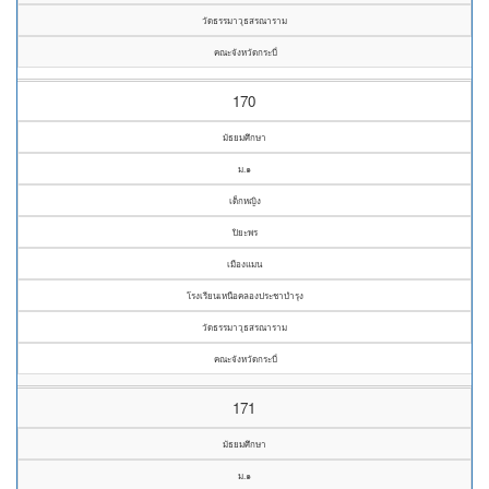
วัดธรรมาวุธสรณาราม
คณะจังหวัดกระบี่
170
มัธยมศึกษา
ม.๑
เด็กหญิง
ปิยะพร
เมืองแมน
โรงเรียนเหนือคลองประชาบำรุง
วัดธรรมาวุธสรณาราม
คณะจังหวัดกระบี่
171
มัธยมศึกษา
ม.๑