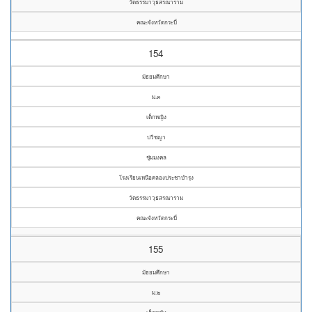
วัดธรรมาวุธสรณาราม
คณะจังหวัดกระบี่
154
มัธยมศึกษา
ม.๓
เด็กหญิง
ปวิชญา
ชุ่มมงคล
โรงเรียนเหนือคลองประชาบำรุง
วัดธรรมาวุธสรณาราม
คณะจังหวัดกระบี่
155
มัธยมศึกษา
ม.๒