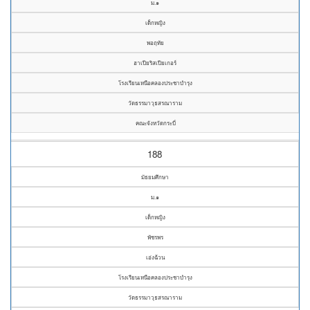
ม.๑
เด็กหญิง
พอฤทัย
ฮาเปียริสเปียเกอร์
โรงเรียนเหนือคลองประชาบำรุง
วัดธรรมาวุธสรณาราม
คณะจังหวัดกระบี่
188
มัธยมศึกษา
ม.๑
เด็กหญิง
พัชรพร
เอ่งฉ้วน
โรงเรียนเหนือคลองประชาบำรุง
วัดธรรมาวุธสรณาราม