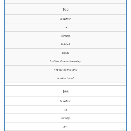
165
มัธยมศึกษา
ม.๒
เด็กหญิง
ปิ่นปินัทธ์
บุญมณี
โรงเรียนเหนือคลองประชาบำรุง
วัดธรรมาวุธสรณาราม
คณะจังหวัดกระบี่
166
มัธยมศึกษา
ม.๑
เด็กหญิง
ปิยดา