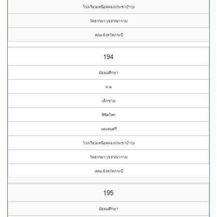
โรงเรียนเหนือคลองประชาบำรุง
วัดธรรมาวุธสรณาราม
คณะจังหวัดกระบี่
194
มัธยมศึกษา
ม.๒
เด็กชาย
พิชิตไพร
แดงสมศรี
โรงเรียนเหนือคลองประชาบำรุง
วัดธรรมาวุธสรณาราม
คณะจังหวัดกระบี่
195
มัธยมศึกษา