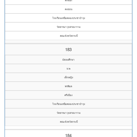
พรชนก
คงอ่อน
โรงเรียนเหนือคลองประชาบำรุง
วัดธรรมาวุธสรณาราม
คณะจังหวัดกระบี่
183
มัธยมศึกษา
ม.๒
เด็กหญิง
พรพิมล
ศรีเมือง
โรงเรียนเหนือคลองประชาบำรุง
วัดธรรมาวุธสรณาราม
คณะจังหวัดกระบี่
184