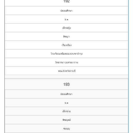
192
มัธยมศึกษา
ม.๑
เด็กหญิง
พิชญา
เรืองเมือง
โรงเรียนเหนือคลองประชาบำรุง
วัดธรรมาวุธสรณาราม
คณะจังหวัดกระบี่
193
มัธยมศึกษา
ม.๑
เด็กชาย
พิชญุตม์
ชมบุญ