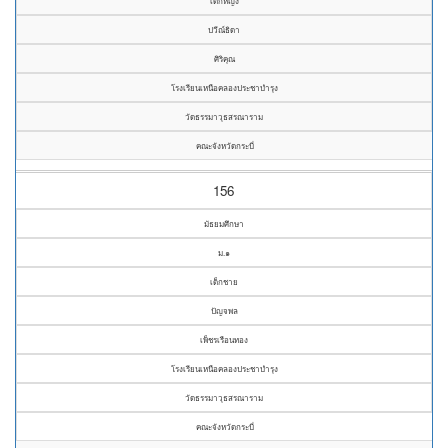
เด็กหญิง
ปวีณ์ธิดา
ศิริคุณ
โรงเรียนเหนือคลองประชาบำรุง
วัดธรรมาวุธสรณาราม
คณะจังหวัดกระบี่
156
มัธยมศึกษา
ม.๑
เด็กชาย
ปัญจพล
เพ็ชรเรือนทอง
โรงเรียนเหนือคลองประชาบำรุง
วัดธรรมาวุธสรณาราม
คณะจังหวัดกระบี่