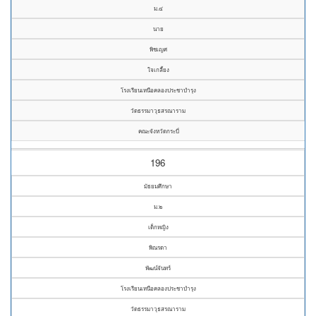
ม.๔
นาย
พิชเญศ
ใจเกลี้ยง
โรงเรียนเหนือคลองประชาบำรุง
วัดธรรมาวุธสรณาราม
คณะจังหวัดกระบี่
196
มัธยมศึกษา
ม.๒
เด็กหญิง
พิณรดา
พัฒน์จันทร์
โรงเรียนเหนือคลองประชาบำรุง
วัดธรรมาวุธสรณาราม