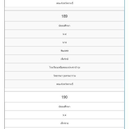
คณะจังหวัดกระบี่
189
มัธยมศึกษา
ม.๔
นาย
พัฒนพล
เพ็งรักษ์
โรงเรียนเหนือคลองประชาบำรุง
วัดธรรมาวุธสรณาราม
คณะจังหวัดกระบี่
190
มัธยมศึกษา
ม.๑
เด็กชาย