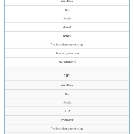
มัธยมศึกษา
ม.๑
เด็กหญิง
ปานมณี
นักฟ้อน
โรงเรียนเหนือคลองประชาบำรุง
วัดธรรมาวุธสรณาราม
คณะจังหวัดกระบี่
161
มัธยมศึกษา
ม.๑
เด็กหญิง
ปารมี
ชาพรหมสิทธิ์
โรงเรียนเหนือคลองประชาบำรุง