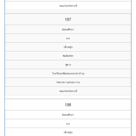
คณะจังหวัดกระบี่
197
มัธยมศึกษา
ม.๑
เด็กหญิง
พิมพ์ลภัทร
ชูดวง
โรงเรียนเหนือคลองประชาบำรุง
วัดธรรมาวุธสรณาราม
คณะจังหวัดกระบี่
198
มัธยมศึกษา
ม.๑
เด็กหญิง