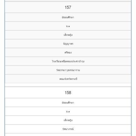
157
มัธยมศึกษา
ม.๑
เด็กหญิง
ปัญญาพร
ศรีทอง
โรงเรียนเหนือคลองประชาบำรุง
วัดธรรมาวุธสรณาราม
คณะจังหวัดกระบี่
158
มัธยมศึกษา
ม.๑
เด็กหญิง
ปัทมาภรณ์