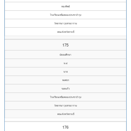
ทองทิพย์
โรงเรียนเหนือคลองประชาบำรุง
วัดธรรมาวุธสรณาราม
คณะจังหวัดกระบี่
175
มัธยมศึกษา
ม.๔
นาย
พงศธร
รอดแก้ว
โรงเรียนเหนือคลองประชาบำรุง
วัดธรรมาวุธสรณาราม
คณะจังหวัดกระบี่
176