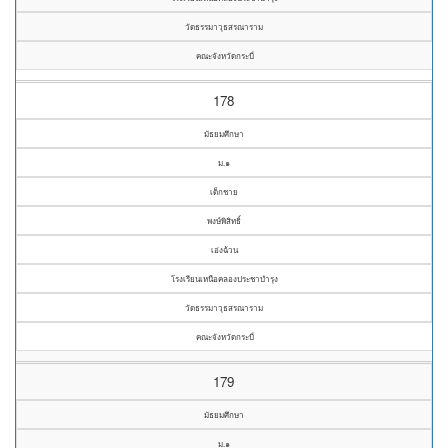
วัดธรรมาวุธสรณาราม
คณะจังหวัดกระบี่
178
มัธยมศึกษา
ม.๑
เด็กชาย
พงษ์พิสิทธิ์
เอ่งฉ้วน
โรงเรียนเหนือคลองประชาบำรุง
วัดธรรมาวุธสรณาราม
คณะจังหวัดกระบี่
179
มัธยมศึกษา
ม.๑