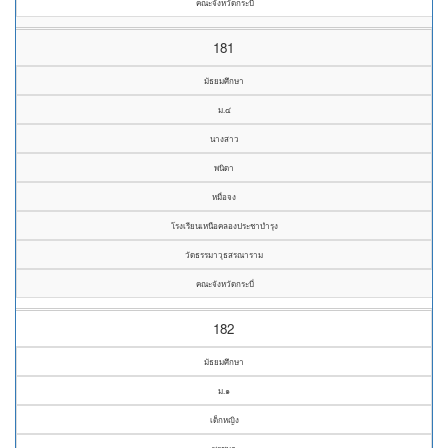
คณะจังหวัดกระบี่
181
มัธยมศึกษา
ม.๔
นางสาว
พนิดา
หมื่อจง
โรงเรียนเหนือคลองประชาบำรุง
วัดธรรมาวุธสรณาราม
คณะจังหวัดกระบี่
182
มัธยมศึกษา
ม.๑
เด็กหญิง