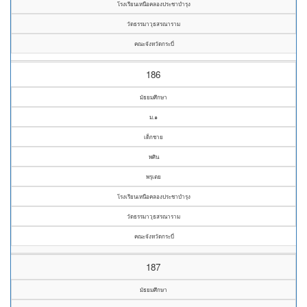
โรงเรียนเหนือคลองประชาบำรุง
วัดธรรมาวุธสรณาราม
คณะจังหวัดกระบี่
186
มัธยมศึกษา
ม.๑
เด็กชาย
พศิน
พรุเตย
โรงเรียนเหนือคลองประชาบำรุง
วัดธรรมาวุธสรณาราม
คณะจังหวัดกระบี่
187
มัธยมศึกษา