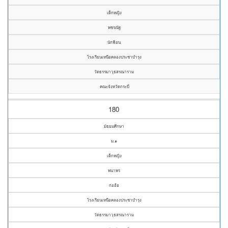
เด็กหญิง
พชรณัฐ
นักฟ้อน
โรงเรียนเหนือคลองประชาบำรุง
วัดธรรมาวุธสรณาราม
คณะจังหวัดกระบี่
180
มัธยมศึกษา
ม.๑
เด็กหญิง
พนาพร
ก่ออ้อ
โรงเรียนเหนือคลองประชาบำรุง
วัดธรรมาวุธสรณาราม