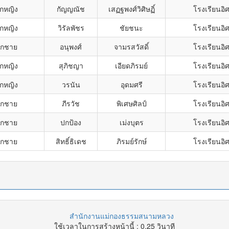
็กหญิง
กัญญณัช
เสฏฐพงศ์วิศิษฏิ์
โรงเรียนอิ
็กหญิง
วิรัลพัชร
ชัยชนะ
โรงเรียนอิ
็กชาย
อนุพงศ์
จามรสวัสดิ์
โรงเรียนอิ
็กหญิง
สุภิชญา
เอียดภิรมย์
โรงเรียนอิ
็กหญิง
วรนัน
อุดมศรี
โรงเรียนอิ
็กชาย
ภีรวัช
พิเศษศิลป์
โรงเรียนอิ
็กชาย
ปกป้อง
เม่งบุตร
โรงเรียนอิ
็กชาย
สิทธิ์ธิเดช
ภิรมย์รักษ์
โรงเรียนอิ
สำนักงานแม่กองธรรมสนามหลวง
ใช้เวลาในการสร้างหน้านี้ : 0.25 วินาที