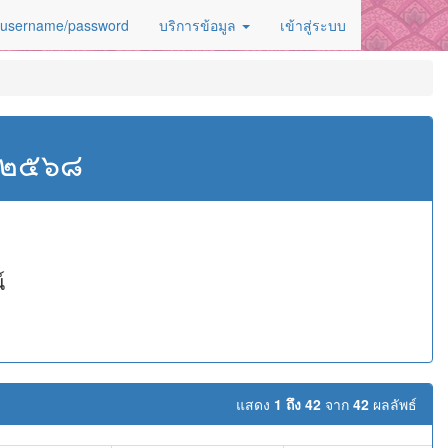
 username/password
บริการข้อมูล
เข้าสู่ระบบ
ศ.๒๕๖๘
์
แสดง
1 ถึง 42
จาก
42
ผลลัพธ์