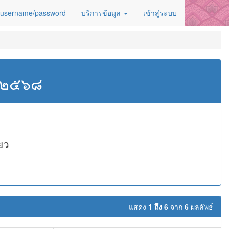
 username/password
บริการข้อมูล
เข้าสู่ระบบ
ศ.๒๕๖๘
ยว
แสดง
1 ถึง 6
จาก
6
ผลลัพธ์