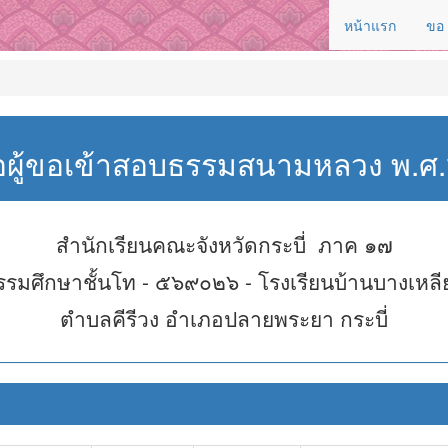
หน้าแรก
ขอ
่อผู้ขอเข้าสอบธรรมสนามหลวง พ.
สำนักเรียนคณะจังหวัดกระบี่ ภาค ๑๗
รรมศึกษาชั้นโท - ๕๖๙๐๒๖ - โรงเรียนบ้านบางเหลี
ตำบลคีรีวง อำเภอปลายพระยา กระบี่