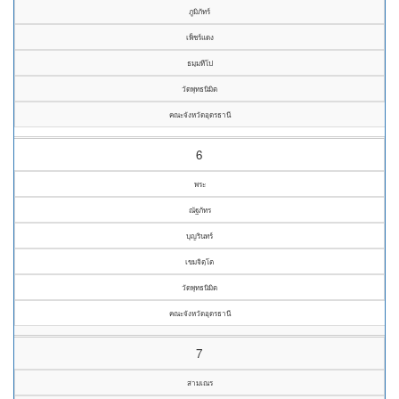
ภูมิภัทร์
เพ็ชร์แดง
ธมฺมทีโป
วัดพุทธนิมิต
คณะจังหวัดอุดรธานี
6
พระ
ณัฐภัทร
บุญรินทร์
เขมจิตฺโต
วัดพุทธนิมิต
คณะจังหวัดอุดรธานี
7
สามเณร