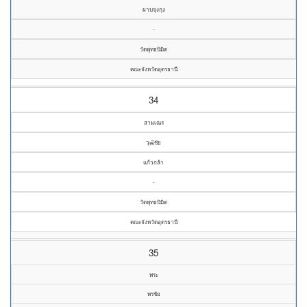
ผาบจุงกุง
-
วัดพุทธนิมิต
คณะจังหวัดอุดรธานี
34
สามเณร
วุฒิชัย
แก้วกล้า
-
วัดพุทธนิมิต
คณะจังหวัดอุดรธานี
35
พระ
พรชัย