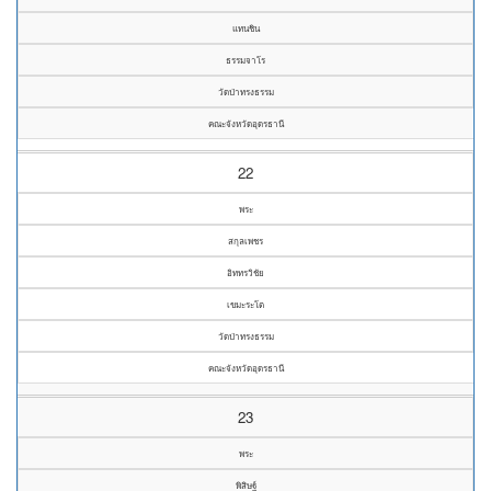
แทนชิน
ธรรมจาโร
วัดป่าทรงธรรม
คณะจังหวัดอุดรธานี
22
พระ
สกุลเพชร
อิททรวิชัย
เขมะระโต
วัดป่าทรงธรรม
คณะจังหวัดอุดรธานี
23
พระ
พิสิษฐ์