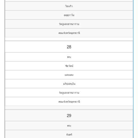
ใยแก้ว
อตฺตุกาโม
วัดภูแสงธรรมาราม
คณะจังหวัดอุดรธานี
28
พระ
ชัยวัตน์
แสงแดง
อภิปฺปสนฺโน
วัดภูแสงธรรมาราม
คณะจังหวัดอุดรธานี
29
พระ
จันทร์