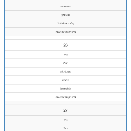
ฉลวยแสง
ฐิตธมฺโม
วัดป่าชัยคำเจริญ
คณะจังหวัดอุดรธานี
26
พระ
สุริยา
แก้วบัวเคน
ภทฺทโท
วัดพุทธนิมิต
คณะจังหวัดอุดรธานี
27
พระ
นิยม