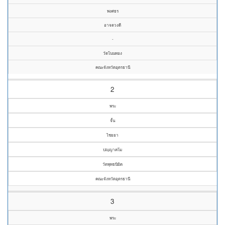
พงศธร
อาจดวงดี
-
วัดโนนทอง
คณะจังหวัดอุดรธานี
2
พระ
จั้น
ไชยยา
ปญฺญาคโม
วัดพุทธนิมิต
คณะจังหวัดอุดรธานี
3
พระ