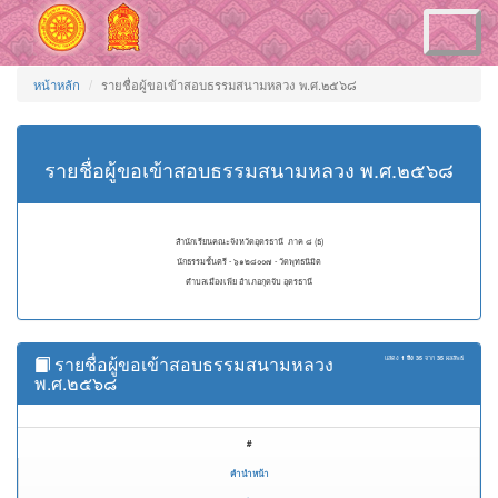
Toggle
navigation
หน้าหลัก
รายชื่อผู้ขอเข้าสอบธรรมสนามหลวง พ.ศ.๒๕๖๘
รายชื่อผู้ขอเข้าสอบธรรมสนามหลวง พ.ศ.๒๕๖๘
สำนักเรียนคณะจังหวัดอุดรธานี ภาค ๘ (ธ)
นักธรรมชั้นตรี - ๖๑๒๘๐๐๗ - วัดพุทธนิมิต
ตำบลเมืองเพีย อำเภอกุดจับ อุดรธานี
รายชื่อผู้ขอเข้าสอบธรรมสนามหลวง
แสดง
1 ถึง 35
จาก
35
ผลลัพธ์
พ.ศ.๒๕๖๘
#
คำนำหน้า