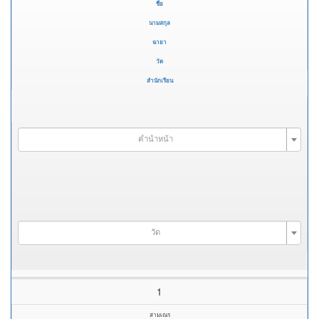
ชื่อ
นามสกุล
ฉายา
วัด
สำนักเรียน
คำนำหน้า
วัด
1
สามเณร