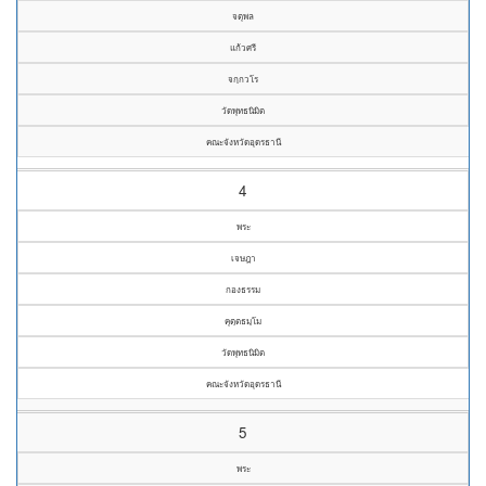
จตุพล
แก้วศรี
จกฺกวโร
วัดพุทธนิมิต
คณะจังหวัดอุดรธานี
4
พระ
เจษฎา
กองธรรม
คุตฺตธมฺโม
วัดพุทธนิมิต
คณะจังหวัดอุดรธานี
5
พระ