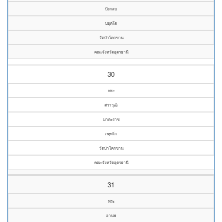
ปังกลบ
ปยุตฺโต
วัดป่าโคกขาน
คณะจังหวัดอุดรธานี
30
พระ
ศราวุฒิ
มาตะราช
ภทฺทโก
วัดป่าโคกขาน
คณะจังหวัดอุดรธานี
31
พระ
อานพ