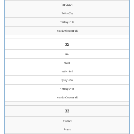
ไชยปัญญา
โชติปญฺโญ
วัดป่าภูเขารัง
คณะจังหวัดอุดรธานี
32
พระ
พันกร
วงศ์หาจักร์
ปุญฺญาคโม
วัดป่าภูเขารัง
คณะจังหวัดอุดรธานี
33
สามเณร
ศิรากร