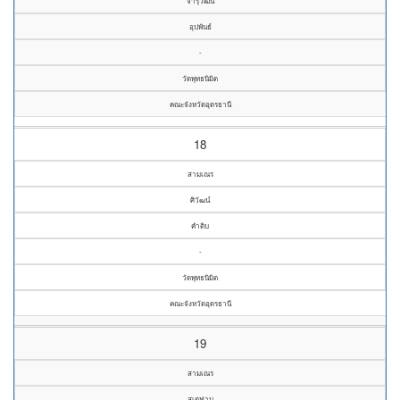
จารุวัฒน์
อุปพันธ์
-
วัดพุทธนิมิต
คณะจังหวัดอุดรธานี
18
สามเณร
ศิวัฒน์
คำติบ
-
วัดพุทธนิมิต
คณะจังหวัดอุดรธานี
19
สามเณร
สเตฟาน