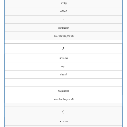
ราชัญ
ศรีโทมี
-
วัดพุทธนิมิต
คณะจังหวัดอุดรธานี
8
สามเณร
อนุชา
กำนาดี
-
วัดพุทธนิมิต
คณะจังหวัดอุดรธานี
9
สามเณร