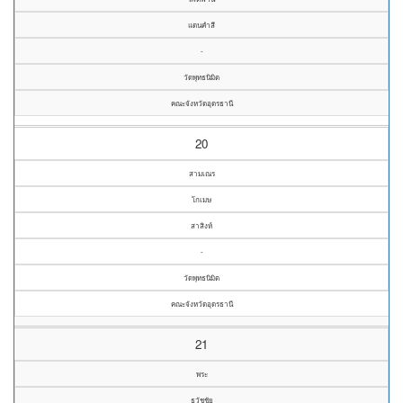
แดนคำสี
-
วัดพุทธนิมิต
คณะจังหวัดอุดรธานี
20
สามเณร
โกเมษ
สาสิงห์
-
วัดพุทธนิมิต
คณะจังหวัดอุดรธานี
21
พระ
ธวัชชัย