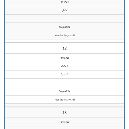
จักรภัทร
ภูมิชัย
-
วัดพุทธนิมิต
คณะจังหวัดอุดรธานี
12
สามเณร
ตรินัยน์
โสดาดี
-
วัดพุทธนิมิต
คณะจังหวัดอุดรธานี
13
สามเณร