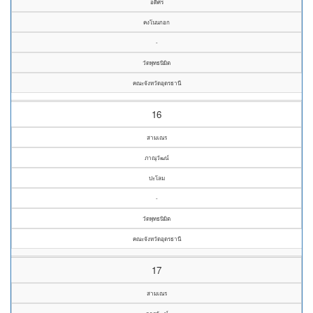
อดิศร
คงโนนกอก
-
วัดพุทธนิมิต
คณะจังหวัดอุดรธานี
16
สามเณร
ภาณุวัฒน์
ปะโลม
-
วัดพุทธนิมิต
คณะจังหวัดอุดรธานี
17
สามเณร