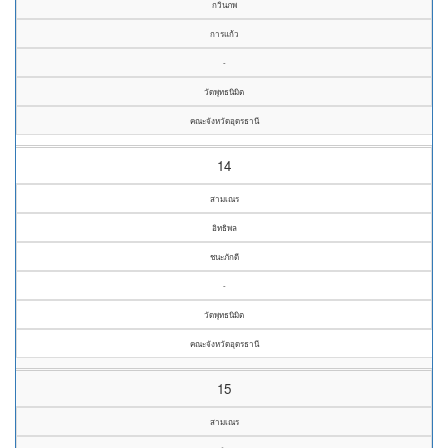
กวินภพ
การแก้ว
-
วัดพุทธนิมิต
คณะจังหวัดอุดรธานี
14
สามเณร
อิทธิพล
ชนะภักดี
-
วัดพุทธนิมิต
คณะจังหวัดอุดรธานี
15
สามเณร