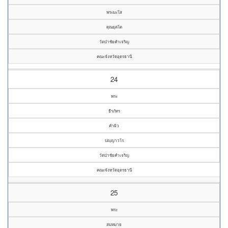
พระมะโส
ดุณยุตโต
วัดป่าชัยคำเจริญ
คณะจังหวัดอุดรธานี
24
พระ
ธีรภัทร
คำผิว
ปญฺญาวโร
วัดป่าชัยคำเจริญ
คณะจังหวัดอุดรธานี
25
พระ
สมหมาย