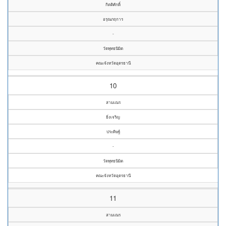
กิตติศักดิ์
อรุณภฤการ
-
วัดพุทธนิมิต
คณะจังหวัดอุดรธานี
10
สามเณร
ยิ่งเจริญ
ประดิษฐ์
-
วัดพุทธนิมิต
คณะจังหวัดอุดรธานี
11
สามเณร