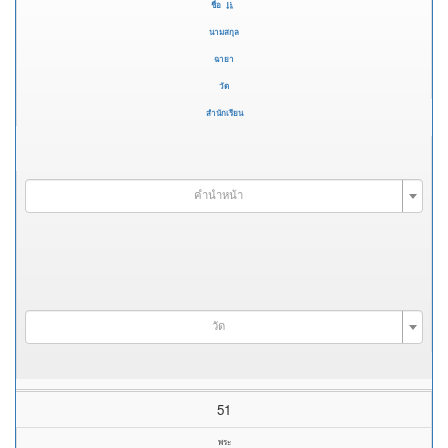
ชื่อ
นามสกุล
ฉายา
วัด
สำนักเรียน
คำนำหน้า
วัด
51
พระ