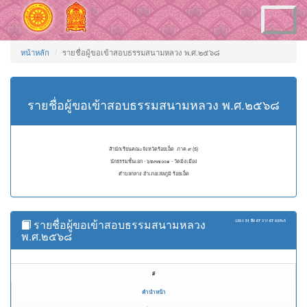
Toggle
navigation
หน้าหลัก
รายชื่อผู้ขอเข้าสอบธรรมสนามหลวง พ.ศ.๒๕๖๘
รายชื่อผู้ขอเข้าสอบธรรมสนามหลวง พ.ศ.๒๕๖๘
สำนักเรียนคณะจังหวัดร้อยเอ็ด ภาค ๙ (ธ)
นักธรรมชั้นเอก - ๖๒๓๗๐๐๑ - วัดมิ่งเมือง
ตำบลกลาง อำเภอเสลภูมิ ร้อยเอ็ด
รายชื่อผู้ขอเข้าสอบธรรมสนามหลวง
แสดง
51 ถึง 67
จาก
67
ผลลัพธ์
พ.ศ.๒๕๖๘
#
คำนำหน้า