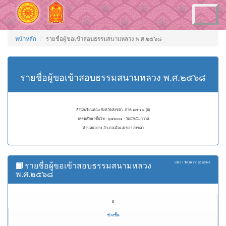
Toggle
navigation
หน้าหลัก
รายชื่อผู้ขอเข้าสอบธรรมสนามหลวง พ.ศ.๒๕๖๘
รายชื่อผู้ขอเข้าสอบธรรมสนามหลวง พ.ศ.๒๕๖๘
สำนักเรียนคณะจังหวัดสงขลา ภาค ๑๗-๑๘ (ธ)
ธรรมศึกษาชั้นโท - ๖๗๒๐๐๑ - วัดมัชฌิมาวาส
ตำบลบ่อยาง อำเภอเมืองสงขลา สงขลา
รายชื่อผู้ขอเข้าสอบธรรมสนามหลวง
แสดง
1 ถึง 20
จาก
20
ผลลัพธ์
พ.ศ.๒๕๖๘
#
ช่วงชั้น