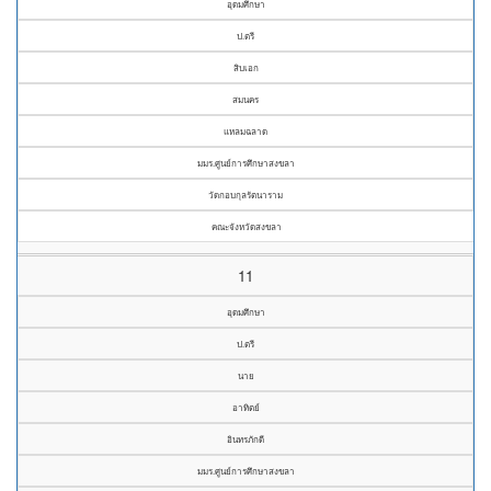
อุดมศึกษา
ป.ตรี
สิบเอก
สมนคร
แหลมฉลาด
มมร.ศูนย์การศึกษาสงขลา
วัดกอบกุลรัตนาราม
คณะจังหวัดสงขลา
11
อุดมศึกษา
ป.ตรี
นาย
อาทิตย์
อินทรภักดี
มมร.ศูนย์การศึกษาสงขลา