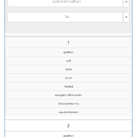
องค์กร/สถานศึกษา
วัด
1
อุดมศึกษา
ป.ตรี
สิบโท
ปรากร
รัตนพันธุ์
มมร.ศูนย์การศึกษาสงขลา
วัดกอบกุลรัตนาราม
คณะจังหวัดสงขลา
2
อุดมศึกษา