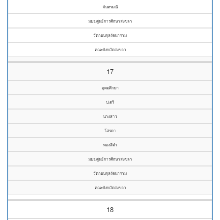
จันทรมณี
มมร.ศูนย์การศึกษาสงขลา
วัดกอบกุลรัตนาราม
คณะจังหวัดสงขลา
17
อุดมศึกษา
ป.ตรี
นางสาว
โสรดา
ทองสีดำ
มมร.ศูนย์การศึกษาสงขลา
วัดกอบกุลรัตนาราม
คณะจังหวัดสงขลา
18