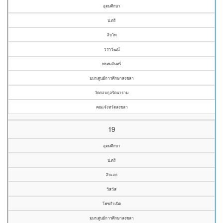
อุดมศึกษา
ป.ตรี
สิบโท
วราวัฒน์
พรหมจันทร์
มมร.ศูนย์การศึกษาสงขลา
วัดกอบกุลรัตนาราม
คณะจังหวัดสงขลา
19
อุดมศึกษา
ป.ตรี
สิบเอก
วิสวัส
โพชกำเนิด
มมร.ศูนย์การศึกษาสงขลา