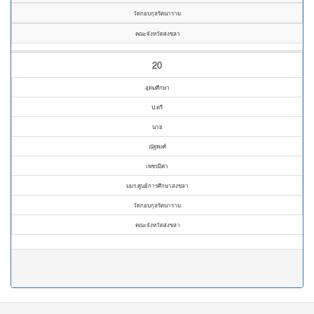
วัดกอบกุลรัตนาราม
คณะจังหวัดสงขลา
20
อุดมศึกษา
ป.ตรี
นาย
ณัฐพงศ์
เพชรมีค่า
มมร.ศูนย์การศึกษาสงขลา
วัดกอบกุลรัตนาราม
คณะจังหวัดสงขลา