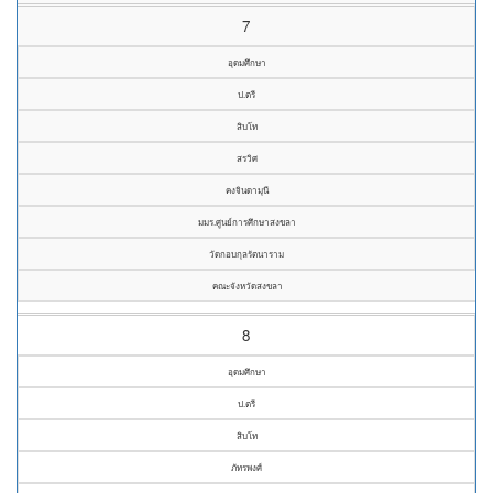
7
อุดมศึกษา
ป.ตรี
สิบโท
สรวิศ
คงจินดามุนี
มมร.ศูนย์การศึกษาสงขลา
วัดกอบกุลรัตนาราม
คณะจังหวัดสงขลา
8
อุดมศึกษา
ป.ตรี
สิบโท
ภัทรพงศ์