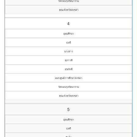
วัดกอบกุลรัตนาราม
คณะจังหวัดสงขลา
4
อุดมศึกษา
ป.ตรี
นางสาว
สุภาวดี
สุขภักดี
มมร.ศูนย์การศึกษาสงขลา
วัดกอบกุลรัตนาราม
คณะจังหวัดสงขลา
5
อุดมศึกษา
ป.ตรี