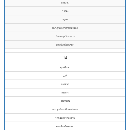
นางสาว
วรณัน
หนูคง
มมร.ศูนย์การศึกษาสงขลา
วัดกอบกุลรัตนาราม
คณะจังหวัดสงขลา
14
อุดมศึกษา
ป.ตรี
นางสาว
กนกกร
จันทรมณี
มมร.ศูนย์การศึกษาสงขลา
วัดกอบกุลรัตนาราม
คณะจังหวัดสงขลา