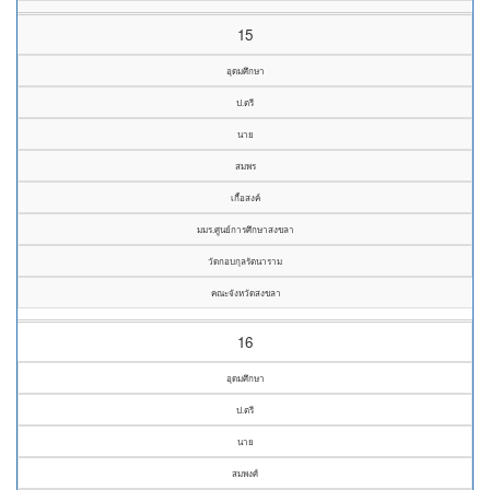
15
อุดมศึกษา
ป.ตรี
นาย
สมพร
เกื้อสงค์
มมร.ศูนย์การศึกษาสงขลา
วัดกอบกุลรัตนาราม
คณะจังหวัดสงขลา
16
อุดมศึกษา
ป.ตรี
นาย
สมพงศ์