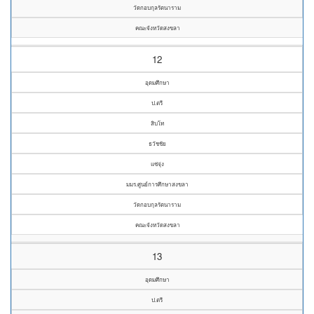
วัดกอบกุลรัตนาราม
คณะจังหวัดสงขลา
12
อุดมศึกษา
ป.ตรี
สิบโท
ธวัชชัย
แซ่จุ่ง
มมร.ศูนย์การศึกษาสงขลา
วัดกอบกุลรัตนาราม
คณะจังหวัดสงขลา
13
อุดมศึกษา
ป.ตรี