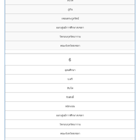
สิบโท
ภู่กัน
เทอมตระกูลรัตน์
มมร.ศูนย์การศึกษาสงขลา
วัดกอบกุลรัตนาราม
คณะจังหวัดสงขลา
6
อุดมศึกษา
ป.ตรี
สิบโท
จิรศักดิ์
หนักแน่น
มมร.ศูนย์การศึกษาสงขลา
วัดกอบกุลรัตนาราม
คณะจังหวัดสงขลา