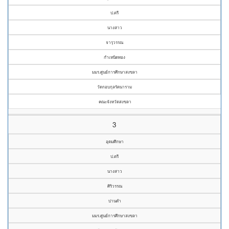
ป.ตรี
นางสาว
จารุวรรณ
กำเหนิดทอง
มมร.ศูนย์การศึกษาสงขลา
วัดกอบกุลรัตนาราม
คณะจังหวัดสงขลา
3
อุดมศึกษา
ป.ตรี
นางสาว
ศิริวรรณ
ปานดำ
มมร.ศูนย์การศึกษาสงขลา