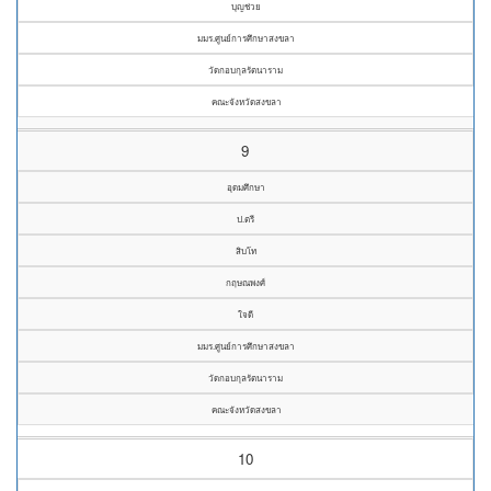
บุญช่วย
มมร.ศูนย์การศึกษาสงขลา
วัดกอบกุลรัตนาราม
คณะจังหวัดสงขลา
9
อุดมศึกษา
ป.ตรี
สิบโท
กฤษณพงศ์
ใจดี
มมร.ศูนย์การศึกษาสงขลา
วัดกอบกุลรัตนาราม
คณะจังหวัดสงขลา
10