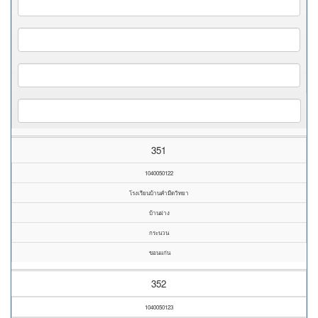
351
1040050122
โรงเรียนบ้านคำมืดวิทยา
บ้านฝาง
กระนวน
ขอนแก่น
352
1040050123