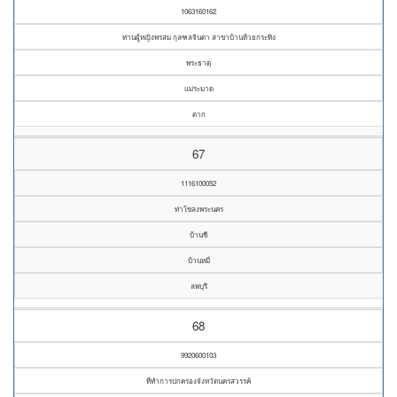
1063160162
ท่านผู้หญิงพรสม กุลฑลจินดา สาขาบ้านห้วยกระทิง
พระธาตุ
แม่ระมาด
ตาก
67
1116100052
ท่าโขลงพระนคร
บ้านชี
บ้านหมี่
ลพบุรี
68
9920600103
ที่ทำการปกครองจังหวัดนครสวรรค์