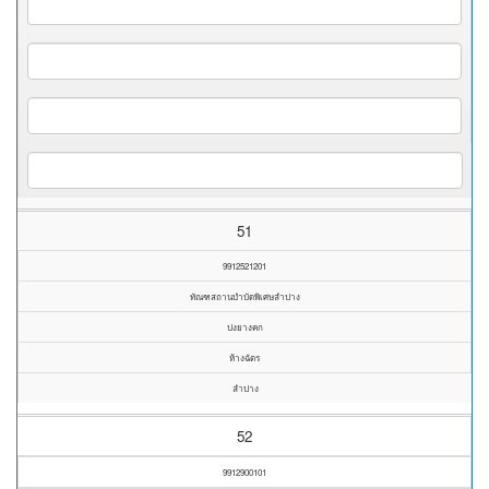
51
9912521201
ทัณฑสถานบำบัดพิเศษลำปาง
ปงยางคก
ห้างฉัตร
ลำปาง
52
9912900101