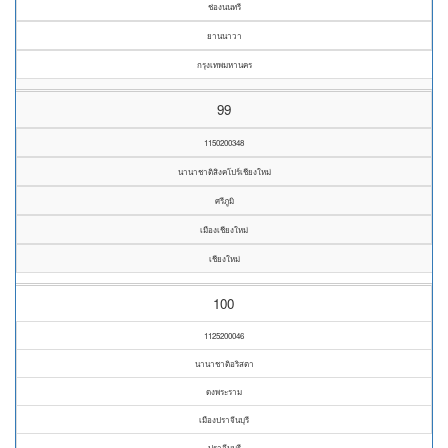
ช่องนนทรี
ยานนาวา
กรุงเทพมหานคร
99
1150200348
นานาชาติสิงคโปร์เชียงใหม่
ศรีภูมิ
เมืองเชียงใหม่
เชียงใหม่
100
1125200046
นานาชาติอริสตา
ดงพระราม
เมืองปราจีนบุรี
ปราจีนบุรี