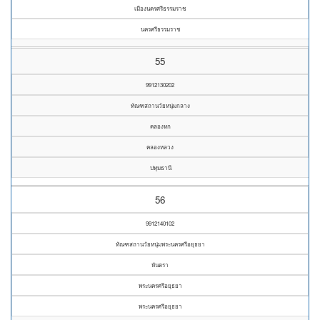
เมืองนครศรีธรรมราช
นครศรีธรรมราช
55
9912130202
ทัณฑสถานวัยหนุ่มกลาง
คลองหก
คลองหลวง
ปทุมธานี
56
9912140102
ทัณฑสถานวัยหนุ่มพระนครศรีอยุธยา
หันตรา
พระนครศรีอยุธยา
พระนครศรีอยุธยา