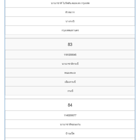
นานาชาติ ไบร์ทตัน คอลเลจ กรุงเทพ
หัวหมาก
บางกะปิ
กรุงเทพมหานคร
83
1181200045
นานาชาติกระบี่
หนองทะเล
เมืองกระบี่
กระบี่
84
1140200077
นานาชาติขอนแก่น
บ้านเป็ด