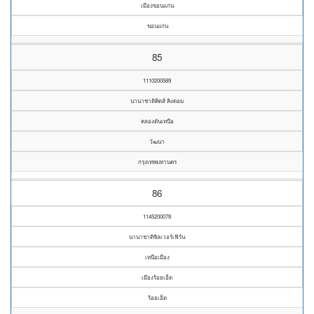
เมืองขอนแก่น
ขอนแก่น
85
1110200589
นานาชาติคิดส์ คิงดอม
คลองตันเหนือ
วัฒนา
กรุงเทพมหานคร
86
1145200078
นานาชาติซิลเวอร์เฟิร์น
เหนือเมือง
เมืองร้อยเอ็ด
ร้อยเอ็ด