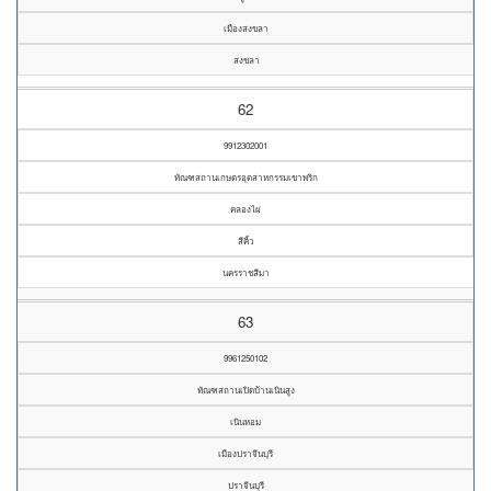
เมืองสงขลา
สงขลา
62
9912302001
ทัณฑสถานเกษตรอุตสาหกรรมเขาพริก
คลองไผ่
สีคิ้ว
นครราชสีมา
63
9961250102
ทัณฑสถานเปิดบ้านเนินสูง
เนินหอม
เมืองปราจีนบุรี
ปราจีนบุรี