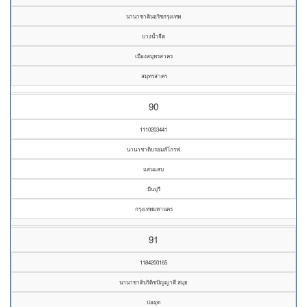
นานาชาตินอริชกรุงเทพ
บางน้ำจืด
เมืองสมุทรสาคร
สมุทรสาคร
90
1110203441
นานาชาติบรอมส์โกรฟ
แสนแสบ
มีนบุรี
กรุงเทพมหานคร
91
1184200165
นานาชาติบริติชปัญญาดี สมุย
บ่อผุด