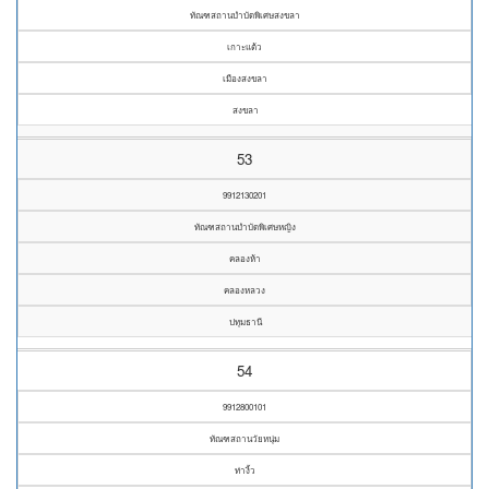
ทัณฑสถานบำบัดพิเศษสงขลา
เกาะแต้ว
เมืองสงขลา
สงขลา
53
9912130201
ทัณฑสถานบำบัดพิเศษหญิง
คลองห้า
คลองหลวง
ปทุมธานี
54
9912800101
ทัณฑสถานวัยหนุ่ม
ท่างิ้ว