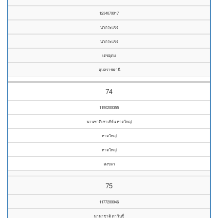
1234070017
นากระแซง
นากระแซง
เดชอุดม
อุบลราชธานี
74
1190200355
นานชาติเซาเทิร์น หาดใหญ่
หาดใหญ่
หาดใหญ่
สงขลา
75
1177200046
นานาชาติ ดาวินชี่