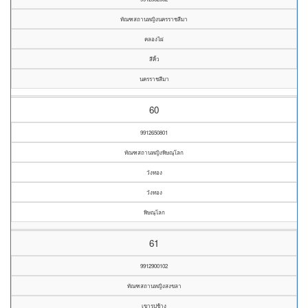
ทัณฑสถานหญิงนครราชสีมา
คลองไผ่
สีคิ้ว
นครราชสีมา
60
9912650801
ทัณฑสถานหญิงพิษณุโลก
วังทอง
วังทอง
พิษณุโลก
61
9912900102
ทัณฑสถานหญิงสงขลา
เขารูปช้าง