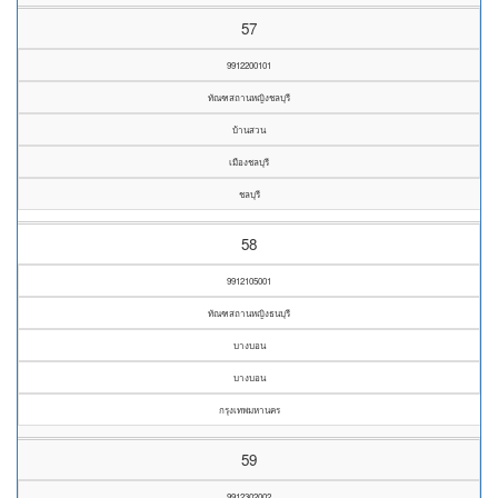
57
9912200101
ทัณฑสถานหญิงชลบุรี
บ้านสวน
เมืองชลบุรี
ชลบุรี
58
9912105001
ทัณฑสถานหญิงธนบุรี
บางบอน
บางบอน
กรุงเทพมหานคร
59
9912302002