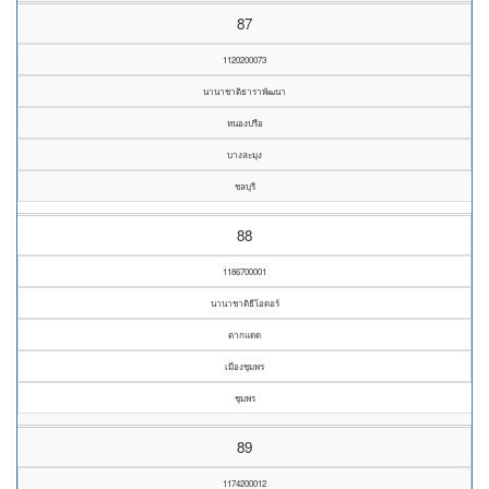
87
1120200073
นานาชาติธาราพัฒนา
หนองปรือ
บางละมุง
ชลบุรี
88
1186700001
นานาชาติธีโอดอร์
ตากแดด
เมืองชุมพร
ชุมพร
89
1174200012