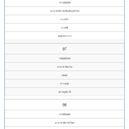
1111200236
นานาชาติราฟเฟิลส์อเมริกกัน
บางแก้ว
บางพลี
สมุทรปราการ
97
1184200164
นานาชาติละไม
บ่อผุด
เกาะสมุย
สุราษฎร์ธานี
98
1110203442
นานาชาติสาทรใหม่