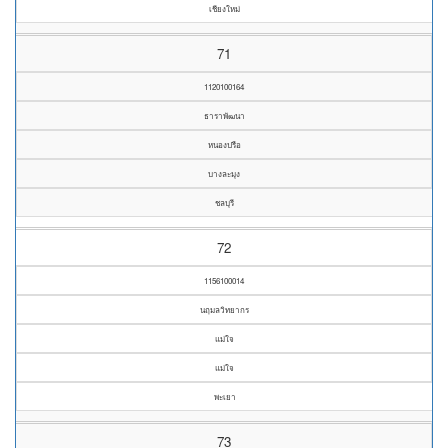
เชียงใหม่
71
1120100164
ธาราพัฒนา
หนองปรือ
บางละมุง
ชลบุรี
72
1156100014
นฤมลวิทยากร
แม่ใจ
แม่ใจ
พะเยา
73