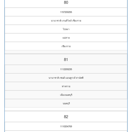
80
1157200255
นานาชาติ เกนส์วิลล์ เชียงราย
โป่งผา
แม่สาย
เชียงราย
81
1112200235
นานาชาติ เซนต์ แอนดูรวส์ สามัคคี
ท่าทราย
เมืองนนทบุรี
นนทบุรี
82
1110204769