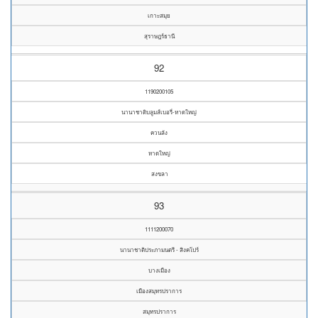
เกาะสมุย
สุราษฎร์ธานี
92
1190200105
นานาชาติบลูมส์เบอรี่-หาดใหญ่
ควนลัง
หาดใหญ่
สงขลา
93
1111200070
นานาชาติประภามนตรี - สิงคโปร์
บางเมือง
เมืองสมุทรปราการ
สมุทรปราการ