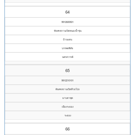
64
9912600501
ทัณฑสถานเปิดหนองน้ำขุ่น
บ้านแดน
บรรพตพิสัย
นครสวรรค์
65
9912210101
ทัณฑสถานเปิดห้วยโป่ง
มาบตาพุด
เมืองระยอง
ระยอง
66