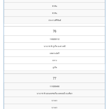
หัวหิน
หัวหิน
ประจวบคีรีขันธ์
76
1183200112
นานาชาติ ภูเก็ต อะคาเดมี
เทพกระษัตรี
ถลาง
ภูเก็ต
77
1110200450
นานาชาติ มอนเตสซอรี่อะแคเดอมี่ แบงค็อก
บางนา
บางนา