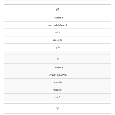
94
1183200210
นานาชาติปาล์มเฮ้าส์
ราไวย์
เมืองภูเก็ต
ภูเก็ต
95
1120200310
นานาชาติมูลตรีภักดี
หนองปรือ
บางละมุง
ชลบุรี
96