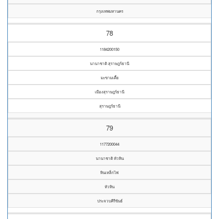
กรุงเทพมหานคร
78
1184200150
นานาชาติ สุราษฎร์ธานี
มะขามเตี้ย
เมืองสุราษฎร์ธานี
สุราษฎร์ธานี
79
1177200044
นานาชาติ หัวหิน
หินเหล็กไฟ
หัวหิน
ประจวบคีรีขันธ์