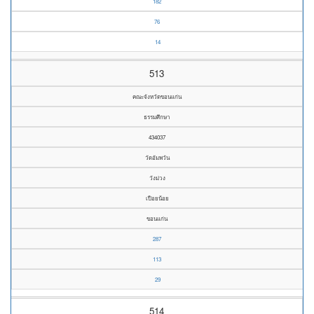
182
76
14
513
คณะจังหวัดขอนแก่น
ธรรมศึกษา
434037
วัดอัมพวัน
วังม่วง
เปือยน้อย
ขอนแก่น
287
113
29
514