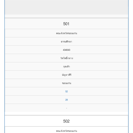
501
คณะจังหวัดขอนแก่น
ธรรมศึกษา
434043
วัดโพธิ์กลาง
กุดเค้า
มัญจาคีรี
ขอนแก่น
52
28
-
502
คณะจังหวัดขอนแก่น