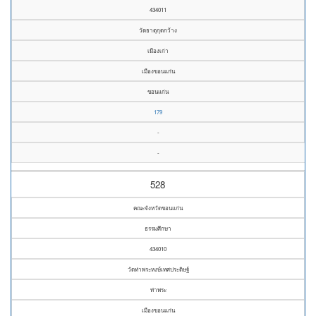
434011
วัดธาตุกุดกว้าง
เมืองเก่า
เมืองขอนแก่น
ขอนแก่น
179
-
-
528
คณะจังหวัดขอนแก่น
ธรรมศึกษา
434010
วัดท่าพระหงษ์เทศประดิษฐ์
ท่าพระ
เมืองขอนแก่น