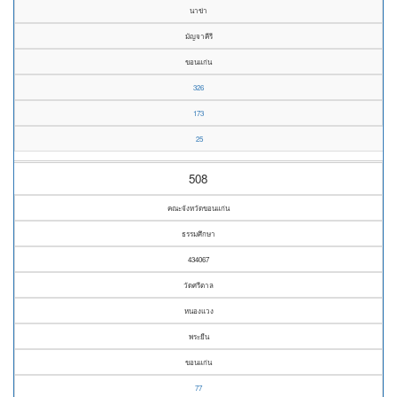
นาข่า
มัญจาคีรี
ขอนแก่น
326
173
25
508
คณะจังหวัดขอนแก่น
ธรรมศึกษา
434067
วัดศรีตาล
หนองแวง
พระยืน
ขอนแก่น
77