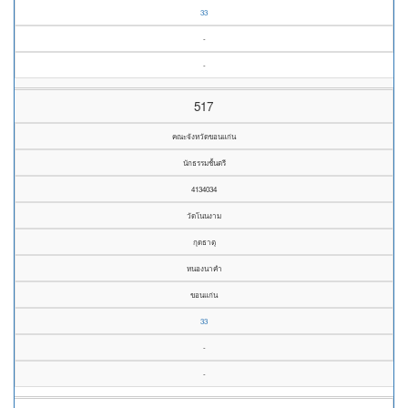
33
-
-
517
คณะจังหวัดขอนแก่น
นักธรรมชั้นตรี
4134034
วัดโนนงาม
กุดธาตุ
หนองนาคำ
ขอนแก่น
33
-
-