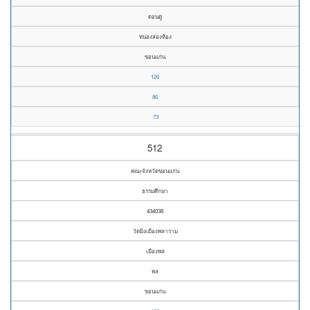
ดอนดู่
หนองสองห้อง
ขอนแก่น
126
86
73
512
คณะจังหวัดขอนแก่น
ธรรมศึกษา
434038
วัดมิ่งเมืองพลาราม
เมืองพล
พล
ขอนแก่น