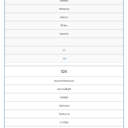
4234003
วัดหนองกุง
หนองกุง
น้ำพอง
ขอนแก่น
-
121
100
524
คณะจังหวัดขอนแก่น
นักธรรมชั้นตรี
4134032
วัดสระทอง
โนนสะอาด
แวงใหญ่