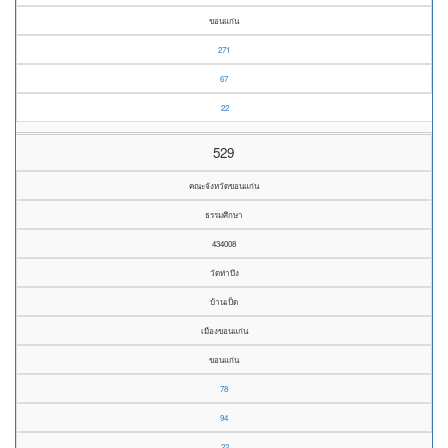
ขอนแก่น
271
67
22
529
คณะจังหวัดขอนแก่น
ธรรมศึกษา
434008
วัดท่าบึง
บ้านเป็ด
เมืองขอนแก่น
ขอนแก่น
78
94
22