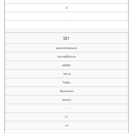
33
-
-
521
คณะจังหวัดขอนแก่น
นักธรรมชั้นโท-เอก
4234001
วัดธาตุ
ในเมือง
เมืองขอนแก่น
ขอนแก่น
-
311
214