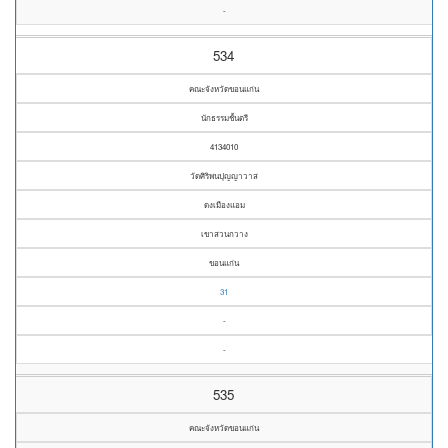
-
534
คณะจังหวัดขอนแก่น
นักธรรมชั้นตรี
4134010
วัดศิริพนปุญญาวาส
ดงเมืองแอม
เขาสวนกวาง
ขอนแก่น
31
-
-
535
คณะจังหวัดขอนแก่น