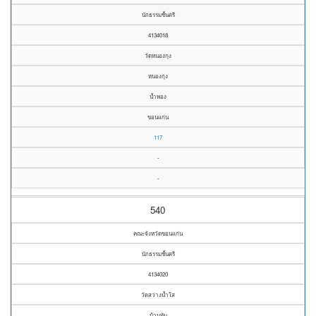
นักธรรมชั้นตรี
4134018
วัดหนองกุง
หนองกุง
น้ำพอง
ขอนแก่น
117
-
-
540
คณะจังหวัดขอนแก่น
นักธรรมชั้นตรี
4134020
วัดสว่างน้ำใส
บ้านหัน