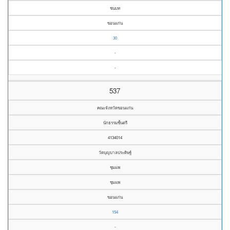
ชนบท
ขอนแก่น
30
-
-
537
คณะจังหวัดขอนแก่น
นักธรรมชั้นตรี
4134014
วัดบุญบาลประดิษฐ์
ชุมแพ
ชุมแพ
ขอนแก่น
154
-