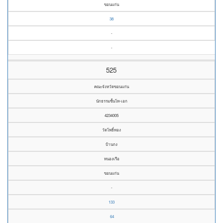
ขอนแก่น
38
-
-
525
คณะจังหวัดขอนแก่น
นักธรรมชั้นโท-เอก
4234005
วัดโพธิ์ทอง
บ้านกง
หนองเรือ
ขอนแก่น
-
133
64