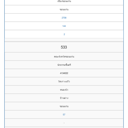
เมืองขอนแก่น
ขอนแก่น
2708
144
2
533
คณะจังหวัดขอนแก่น
นักธรรมชั้นตรี
4134022
วัดเกาะแก้ว
หนองบัว
บ้านฝาง
ขอนแก่น
57
-