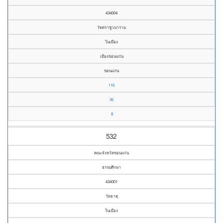
434004
วัดตราชูวนาราม
ในเมือง
เมืองขอนแก่น
ขอนแก่น
116
36
8
532
คณะจังหวัดขอนแก่น
ธรรมศึกษา
434001
วัดธาตุ
ในเมือง