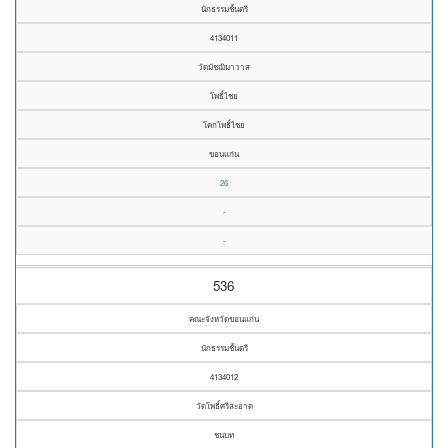
นักธรรมชั้นตรี
4134011
วัดมัชฌิมาวาส
โพธิ์ไชย
โคกโพธิ์ไชย
ขอนแก่น
26
-
-
536
คณะจังหวัดขอนแก่น
นักธรรมชั้นตรี
4134012
วัดโพธิ์ศรีสะอาด
ชนบท