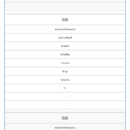
-
538
คณะจังหวัดขอนแก่น
นักธรรมชั้นตรี
4134016
วัดโพธิ์ชัย
กระนวน
ซำสูง
ขอนแก่น
57
-
-
539
คณะจังหวัดขอนแก่น