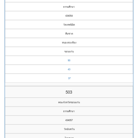
ธรรมศึกษา
434054
วัดเทพนิมิต
คึมชาด
หนองสองห้อง
ขอนแก่น
90
43
37
503
คณะจังหวัดขอนแก่น
ธรรมศึกษา
434057
วัดอัมพวัน
โนนธาตุ