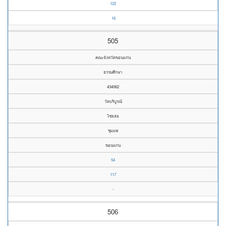
122
16
505
คณะจังหวัดขอนแก่น
ธรรมศึกษา
434062
วัดบริบูรณ์
ไชยสอ
ชุมแพ
ขอนแก่น
54
117
-
506