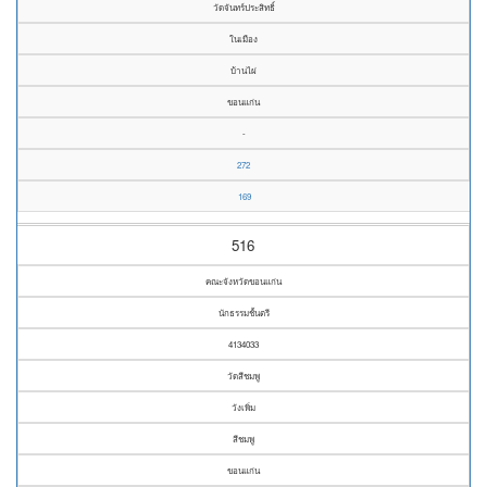
วัดจันทร์ประสิทธิ์
ในเมือง
บ้านไผ่
ขอนแก่น
-
272
169
516
คณะจังหวัดขอนแก่น
นักธรรมชั้นตรี
4134033
วัดสีชมพู
วังเพิ่ม
สีชมพู
ขอนแก่น