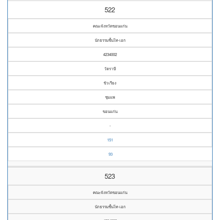
522
คณะจังหวัดขอนแก่น
นักธรรมชั้นโท-เอก
4234002
วัดราษี
ขัวเรียง
ชุมแพ
ขอนแก่น
-
151
93
523
คณะจังหวัดขอนแก่น
นักธรรมชั้นโท-เอก