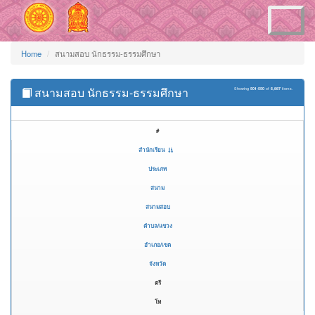
Toggle
navigation
Home
สนามสอบ นักธรรม-ธรรมศึกษา
สนามสอบ นักธรรม-ธรรมศึกษา
Showing
501-550
of
6,887
items.
#
สำนักเรียน
ประเภท
สนาม
สนามสอบ
ตำบล/แขวง
อำเภอ/เขต
จังหวัด
ตรี
โท