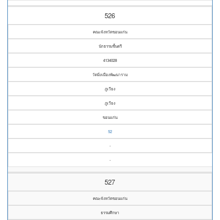
526
คณะจังหวัดขอนแก่น
นักธรรมชั้นตรี
4134028
วัดมิ่งเมืองพัฒนาราม
ภูเวียง
ภูเวียง
ขอนแก่น
52
-
-
527
คณะจังหวัดขอนแก่น
ธรรมศึกษา