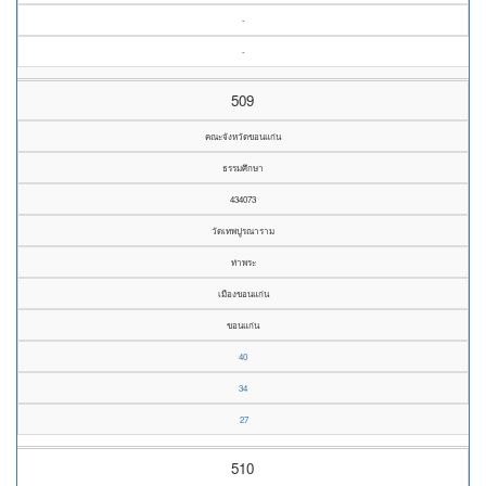
-
-
509
คณะจังหวัดขอนแก่น
ธรรมศึกษา
434073
วัดเทพปูรณาราม
ท่าพระ
เมืองขอนแก่น
ขอนแก่น
40
34
27
510