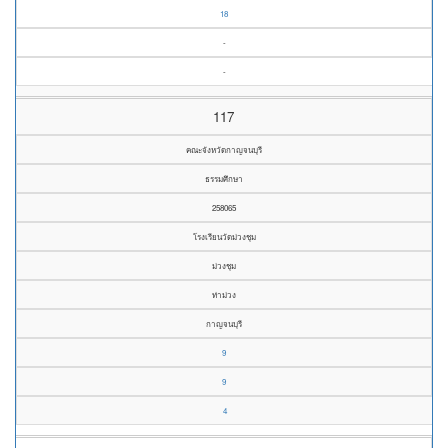
18
-
-
117
คณะจังหวัดกาญจนบุรี
ธรรมศึกษา
258065
โรงเรียนวัดม่วงชุม
ม่วงชุม
ท่าม่วง
กาญจนบุรี
9
9
4