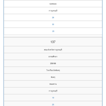
บ่อพลอย
กาญจนบุรี
28
30
20
137
คณะจังหวัดกาญจนบุรี
ธรรมศึกษา
258188
โรงเรียนวัดพังตรุ
พังตรุ
พนมทวน
กาญจนบุรี
19
25