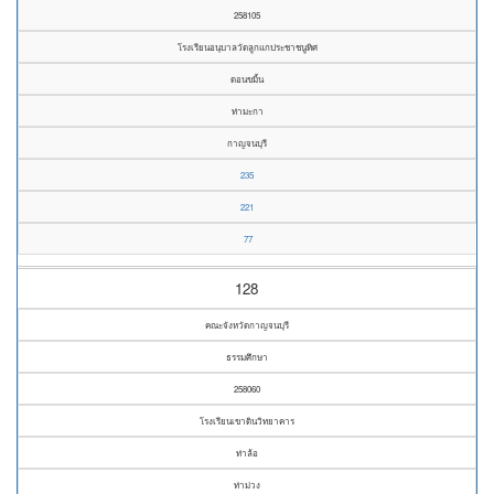
258105
โรงเรียนอนุบาลวัดลูกแกประชาชนูทิศ
ดอนขมิ้น
ท่ามะกา
กาญจนบุรี
235
221
77
128
คณะจังหวัดกาญจนบุรี
ธรรมศึกษา
258060
โรงเรียนเขาดินวิทยาคาร
ท่าล้อ
ท่าม่วง