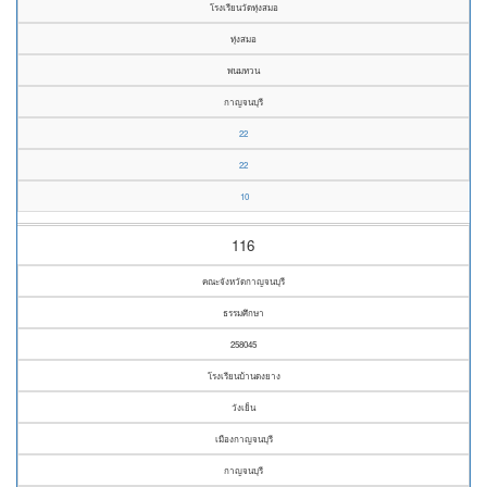
โรงเรียนวัดทุ่งสมอ
ทุ่งสมอ
พนมทวน
กาญจนบุรี
22
22
10
116
คณะจังหวัดกาญจนบุรี
ธรรมศึกษา
258045
โรงเรียนบ้านดงยาง
วังเย็น
เมืองกาญจนบุรี
กาญจนบุรี