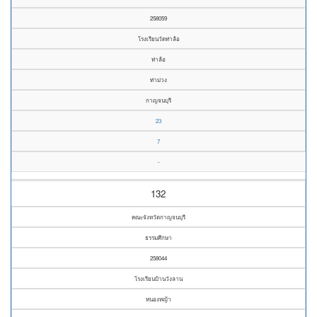
258059
โรงเรียนวัดท่าล้อ
ท่าล้อ
ท่าม่วง
กาญจนบุรี
23
7
-
132
คณะจังหวัดกาญจนบุรี
ธรรมศึกษา
258044
โรงเรียนบ้านวังลาน
หนองหญ้า