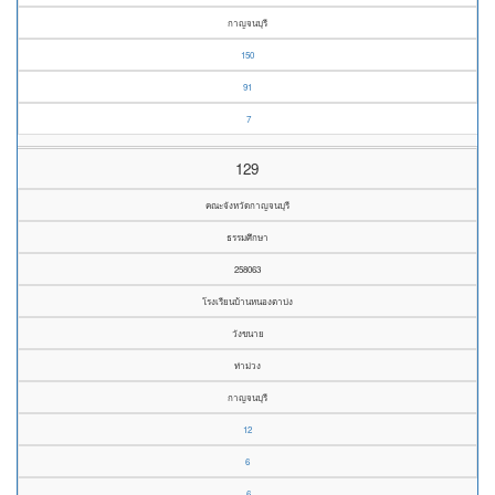
กาญจนบุรี
150
91
7
129
คณะจังหวัดกาญจนบุรี
ธรรมศึกษา
258063
โรงเรียนบ้านหนองตาบ่ง
วังขนาย
ท่าม่วง
กาญจนบุรี
12
6
6