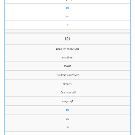
118
57
2
121
คณะจังหวัดกาญจนบุรี
ธรรมศึกษา
258047
โรงเรียนบ้านเก่าวิทยา
บ้านเก่า
เมืองกาญจนบุรี
กาญจนบุรี
412
213
95