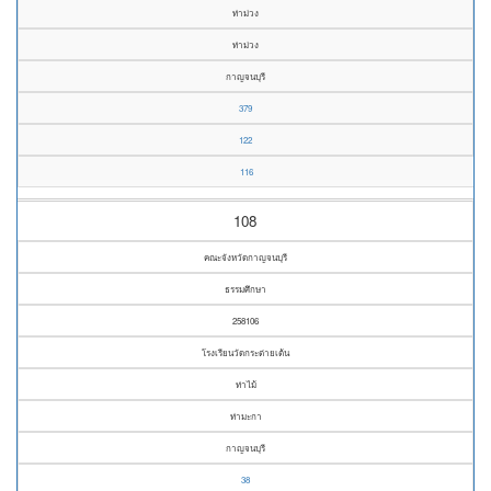
ท่าม่วง
ท่าม่วง
กาญจนบุรี
379
122
116
108
คณะจังหวัดกาญจนบุรี
ธรรมศึกษา
258106
โรงเรียนวัดกระต่ายเต้น
ท่าไม้
ท่ามะกา
กาญจนบุรี
38