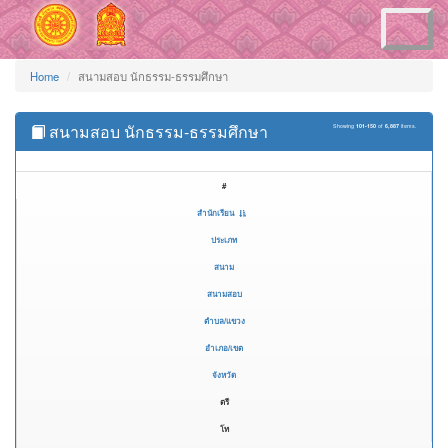
Toggle
navigation
Home
สนามสอบ นักธรรม-ธรรมศึกษา
สนามสอบ นักธรรม-ธรรมศึกษา
Showing
101-150
of
6,887
items.
#
สำนักเรียน
ประเภท
สนาม
สนามสอบ
ตำบล/แขวง
อำเภอ/เขต
จังหวัด
ตรี
โท