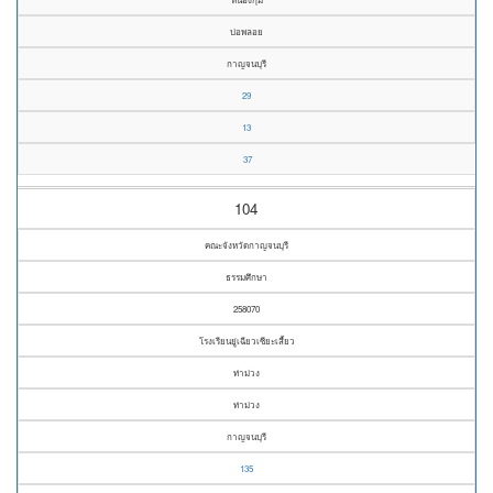
บ่อพลอย
กาญจนบุรี
29
13
37
104
คณะจังหวัดกาญจนบุรี
ธรรมศึกษา
258070
โรงเรียนยู่เฉียวเซียะเสี้ยว
ท่าม่วง
ท่าม่วง
กาญจนบุรี
135