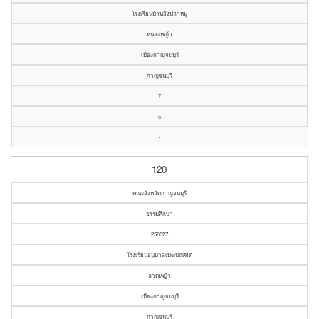
โรงเรียนบ้านวังปลาหมู
หนองหญ้า
เมืองกาญจนบุรี
กาญจนบุรี
7
5
-
120
คณะจังหวัดกาญจนบุรี
ธรรมศึกษา
258027
โรงเรียนอนุบาลเมฆบัณฑิต
ลาดหญ้า
เมืองกาญจนบุรี
กาญจนบุรี