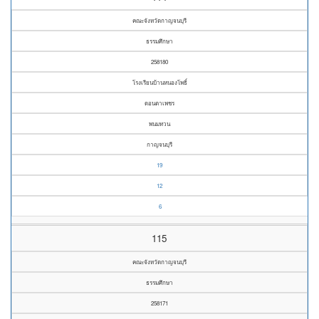
คณะจังหวัดกาญจนบุรี
ธรรมศึกษา
258180
โรงเรียนบ้านหนองโพธิ์
ดอนตาเพชร
พนมทวน
กาญจนบุรี
19
12
6
115
คณะจังหวัดกาญจนบุรี
ธรรมศึกษา
258171