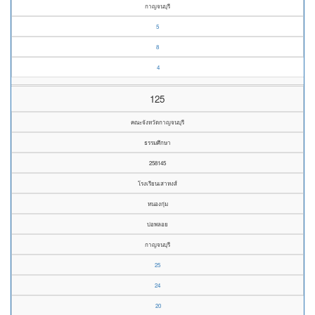
กาญจนบุรี
5
8
4
125
คณะจังหวัดกาญจนบุรี
ธรรมศึกษา
258145
โรงเรียนเสาหงส์
หนองกุ่ม
บ่อพลอย
กาญจนบุรี
25
24
20