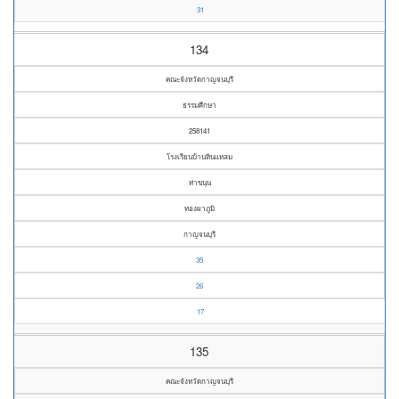
31
134
คณะจังหวัดกาญจนบุรี
ธรรมศึกษา
258141
โรงเรียนบ้านหินแหลม
ท่าขนุน
ทองผาภูมิ
กาญจนบุรี
35
26
17
135
คณะจังหวัดกาญจนบุรี