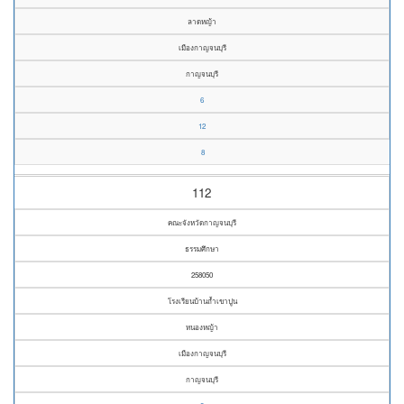
ลาดหญ้า
เมืองกาญจนบุรี
กาญจนบุรี
6
12
8
112
คณะจังหวัดกาญจนบุรี
ธรรมศึกษา
258050
โรงเรียนบ้านถ้ำเขาปูน
หนองหญ้า
เมืองกาญจนบุรี
กาญจนบุรี