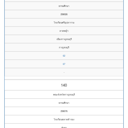
ธรรมศึกษา
258026
โรงเรียนศรีอุปลาราม
ลาดหญ้า
เมืองกาญจนบุรี
กาญจนบุรี
62
67
-
140
คณะจังหวัดกาญจนบุรี
ธรรมศึกษา
258076
โรงเรียนตลาดสำรอง
พังตรุ