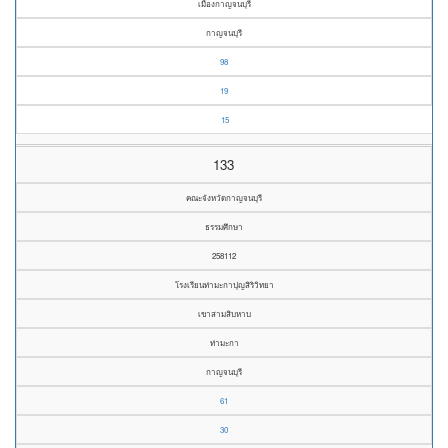
เมืองกาญจนบุรี
กาญจนบุรี
98
19
15
133
คณะจังหวัดกาญจนบุรี
ธรรมศึกษา
258112
โรงเรียนท่ามะกาปุญสิริวิทยา
เขาสามสิบหาบ
ท่ามะกา
กาญจนบุรี
61
30