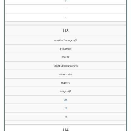
9
-
-
113
คณะจังหวัดกาญจนบุรี
ธรรมศึกษา
258177
โรงเรียนบ้านดอนมะขาม
ดอนตาเพชร
พนมทวน
กาญจนบุรี
20
12
15
114