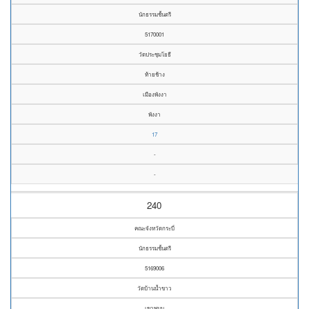
นักธรรมชั้นตรี
5170001
วัดประชุมโยธี
ท้ายช้าง
เมืองพังงา
พังงา
17
-
-
240
คณะจังหวัดกระบี่
นักธรรมชั้นตรี
5169006
วัดบ้านน้ำขาว
เขาพนม