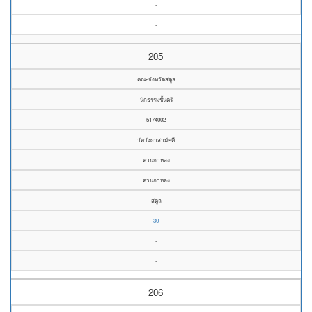
-
-
205
คณะจังหวัดสตูล
นักธรรมชั้นตรี
5174002
วัดวังผาสามัคคี
ควนกาหลง
ควนกาหลง
สตูล
30
-
-
206