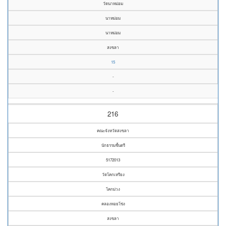
วัดนาหม่อม
นาหม่อม
นาหม่อม
สงขลา
15
-
-
216
คณะจังหวัดสงขลา
นักธรรมชั้นตรี
5172013
วัดโคกเหรียง
โคกม่วง
คลองหอยโข่ง
สงขลา