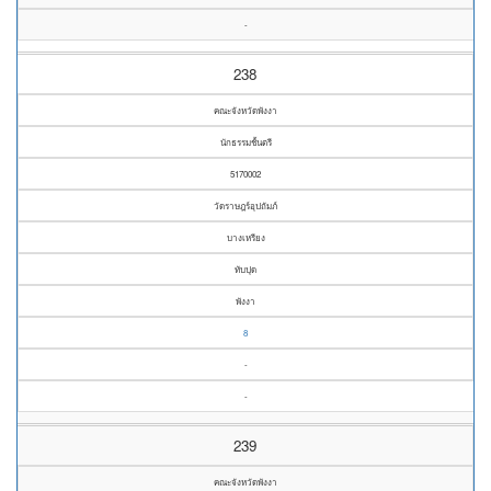
-
238
คณะจังหวัดพังงา
นักธรรมชั้นตรี
5170002
วัดราษฎร์อุปถัมภ์
บางเหรียง
ทับปุด
พังงา
8
-
-
239
คณะจังหวัดพังงา