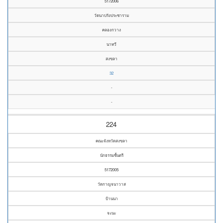
5172006
วัดนาปรังประชาราม
คลองกวาง
นาทวี
สงขลา
32
-
-
224
คณะจังหวัดสงขลา
นักธรรมชั้นตรี
5172005
วัดกาญจนาวาส
บ้านนา
จะนะ