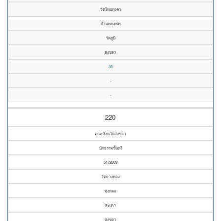
วัดใหม่ทุ่งคา
กำแพงเพชร
รัตภูมิ
สงขลา
35
-
-
220
คณะจังหวัดสงขลา
นักธรรมชั้นตรี
5172009
วัดยางทอง
ทุ่งหมอ
สะเดา
สงขลา