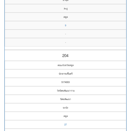
ละงู
สตูล
9
-
-
204
คณะจังหวัดสตูล
นักธรรมชั้นตรี
5174003
วัดนิคมพัฒนาราม
นิคมพัฒนา
มะนัง
สตูล
27