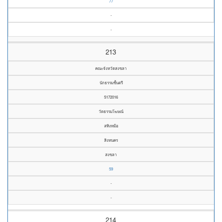
77
-
-
213
คณะจังหวัดสงขลา
นักธรรมชั้นตรี
5172016
วัดธรรมโฆษณ์
สทิงหม้อ
สิงหนคร
สงขลา
59
-
-
214