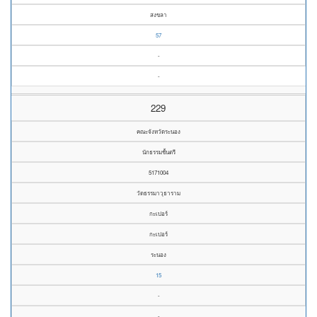
สงขลา
57
-
-
229
คณะจังหวัดระนอง
นักธรรมชั้นตรี
5171004
วัดธรรมาวุธาราม
กะเปอร์
กะเปอร์
ระนอง
15
-
-