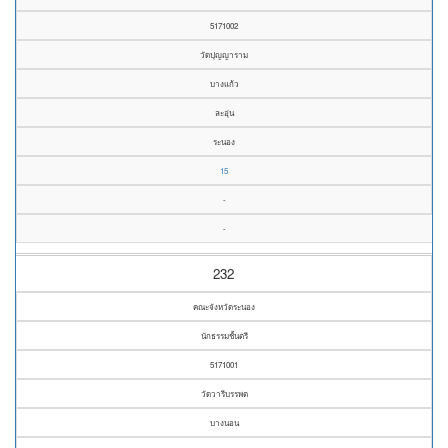
5171002
วัดปุญญาราม
บางแก้ว
ละอุ่น
ระนอง
15
-
-
232
คณะจังหวัดระนอง
นักธรรมชั้นตรี
5171001
วัดวารีบรรพต
บางนอน