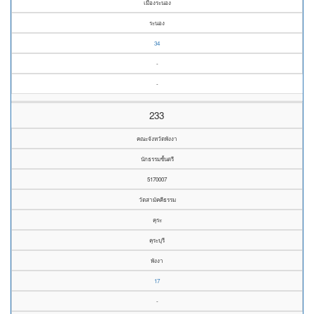
เมืองระนอง
ระนอง
34
-
-
233
คณะจังหวัดพังงา
นักธรรมชั้นตรี
5170007
วัดสามัคคีธรรม
คุระ
คุระบุรี
พังงา
17
-