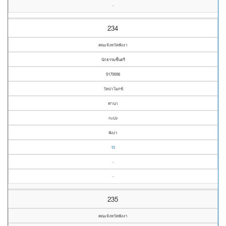
-
234
คณะจังหวัดพังงา
นักธรรมชั้นตรี
5170006
วัดปาโมกข์
ท่านา
กะปง
พังงา
10
-
-
235
คณะจังหวัดพังงา