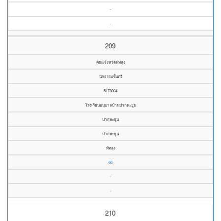
-
-
209
คณะจังหวัดพัทลุง
นักธรรมชั้นตรี
5173004
โรงเรียนอนุบาลบ้านปากพะยูน
ปากพะยูน
ปากพะยูน
พัทลุง
66
-
-
210