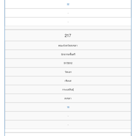
32
-
-
217
คณะจังหวัดสงขลา
นักธรรมชั้นตรี
5172012
วัดเอก
เชิงแส
กระแสสินธุ์
สงขลา
18
-
-