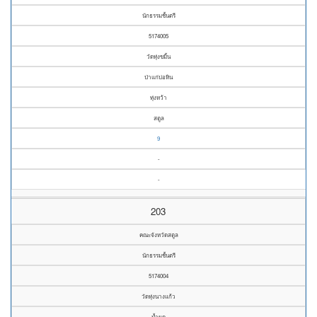
นักธรรมชั้นตรี
5174005
วัดทุ่งขมิ้น
ป่าแก่บ่อหิน
ทุ่งหว้า
สตูล
9
-
-
203
คณะจังหวัดสตูล
นักธรรมชั้นตรี
5174004
วัดทุ่งนางแก้ว
น้ำผุด