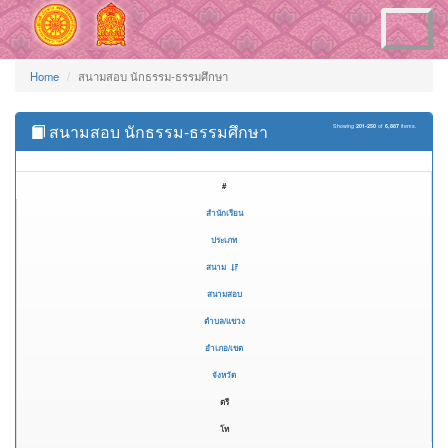
Toggle
navigation
Home
สนามสอบ นักธรรม-ธรรมศึกษา
สนามสอบ นักธรรม-ธรรมศึกษา
Showing
201-250
of
6,887
items.
#
สำนักเรียน
ประเภท
สนาม
สนามสอบ
ตำบล/แขวง
อำเภอ/เขต
จังหวัด
ตรี
โท