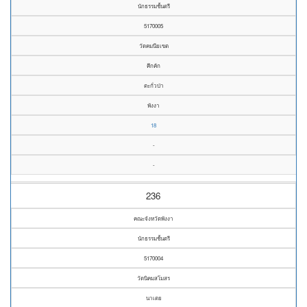
นักธรรมชั้นตรี
5170005
วัดคมนียเขต
คึกคัก
ตะกั่วป่า
พังงา
18
-
-
236
คณะจังหวัดพังงา
นักธรรมชั้นตรี
5170004
วัดนิคมสโมสร
นาเตย