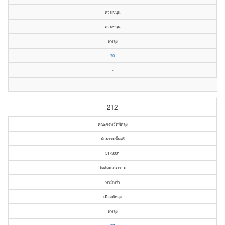
ควนขนุน
ควนขนุน
พัทลุง
70
-
-
212
คณะจังหวัดพัทลุง
นักธรรมชั้นตรี
5173001
วัดอัมพวนาราม
ท่ามิหรำ
เมืองพัทลุง
พัทลุง