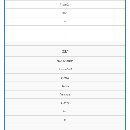
ท้ายเหมือง
พังงา
26
-
-
237
คณะจังหวัดพังงา
นักธรรมชั้นตรี
5170003
วัดดอน
โคกกลอย
ตะกั่วทุ่ง
พังงา
14
-