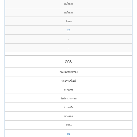
ตะโหมด
ตะโหมด
พัทลุง
22
-
-
208
คณะจังหวัดพัทลุง
นักธรรมชั้นตรี
5173005
วัดรัตนวราราม
ท่ามะเดื่อ
บางแก้ว
พัทลุง
24