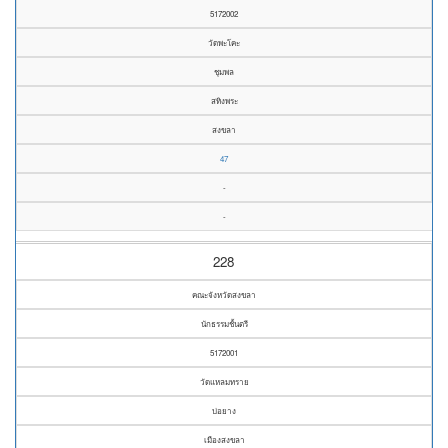
5172002
วัดพะโคะ
ชุมพล
สทิงพระ
สงขลา
47
-
-
228
คณะจังหวัดสงขลา
นักธรรมชั้นตรี
5172001
วัดแหลมทราย
บ่อยาง
เมืองสงขลา