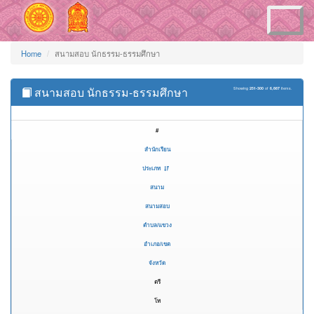
Toggle
navigation
Home
สนามสอบ นักธรรม-ธรรมศึกษา
สนามสอบ นักธรรม-ธรรมศึกษา
Showing
251-300
of
6,887
items.
#
สำนักเรียน
ประเภท
สนาม
สนามสอบ
ตำบล/แขวง
อำเภอ/เขต
จังหวัด
ตรี
โท