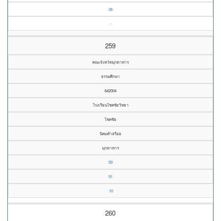
36
-
259
คณะจังหวัดมุกดาหาร
ธรรมศึกษา
642004
โรงเรียนโชคชัยวิทยา
โชคชัย
นิคมคำสร้อย
มุกดาหาร
59
51
10
260