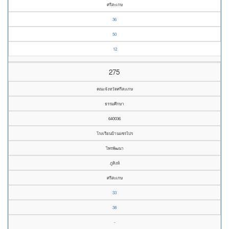
ศรีสะเกษ
36
50
12
275
คณะจังหวัดศรีสะเกษ
ธรรมศึกษา
640036
โรงเรียนบ้านแซรไปร
ไพรพัฒนา
ภูสิงห์
ศรีสะเกษ
33
38
-