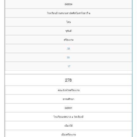
640034
โรงเรียนบ้านสนามสามัคคีสโมสรโรตารี่ ๒
โสน
ขุขันธ์
ศรีสะเกษ
33
51
17
278
คณะจังหวัดศรีสะเกษ
ธรรมศึกษา
640031
โรงเรียนเทศบาล ๑ วัดเจียงอี
เมืองใต้
เมืองศรีสะเกษ