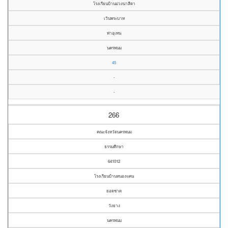
โรงเรียนบ้านม่วงนาสีดา
เวินพระบาท
ท่าอุเทน
นครพนม
45
-
-
266
คณะจังหวัดนครพนม
ธรรมศึกษา
641012
โรงเรียนบ้านหนองแคน
ยอดชาด
วังยาง
นครพนม