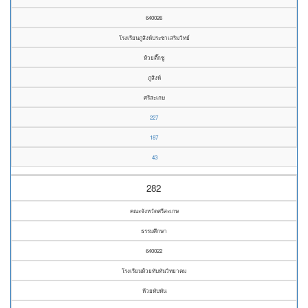
640026
โรงเรียนภูสิงห์ประชาเสริมวิทย์
ห้วยตึ๊กชู
ภูสิงห์
ศรีสะเกษ
227
187
43
282
คณะจังหวัดศรีสะเกษ
ธรรมศึกษา
640022
โรงเรียนห้วยทับทันวิทยาคม
ห้วยทับทัน