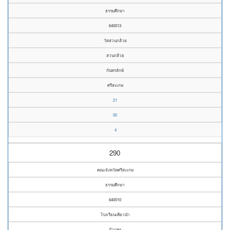
ธรรมศึกษา
640013
วัดสวนกล้วย
สวนกล้วย
กันทรลักษ์
ศรีสะเกษ
21
50
4
290
คณะจังหวัดศรีสะเกษ
ธรรมศึกษา
640010
โรงเรียนเคียวนำ
กำแพง