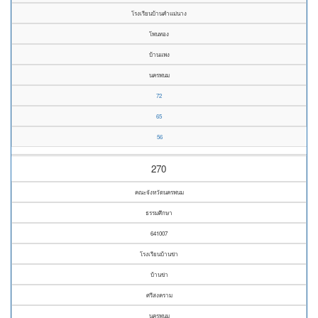
โรงเรียนบ้านคำแม่นาง
โพนทอง
บ้านแพง
นครพนม
72
65
56
270
คณะจังหวัดนครพนม
ธรรมศึกษา
641007
โรงเรียนบ้านข่า
บ้านข่า
ศรีสงคราม
นครพนม