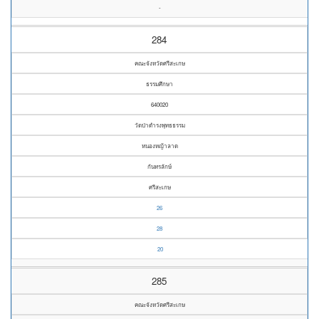
-
284
คณะจังหวัดศรีสะเกษ
ธรรมศึกษา
640020
วัดป่าดำรงพุทธธรรม
หนองหญ้าลาด
กันทรลักษ์
ศรีสะเกษ
26
28
20
285
คณะจังหวัดศรีสะเกษ