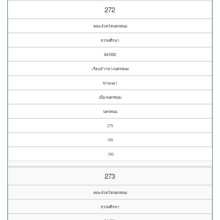
272
คณะจังหวัดนครพนม
ธรรมศึกษา
641002
เรือนจำกลางนครพนม
ขามเฒ่า
เมืองนครพนม
นครพนม
275
199
186
273
คณะจังหวัดนครพนม
ธรรมศึกษา