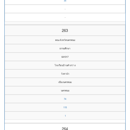
35
-
-
263
คณะจังหวัดนครพนม
ธรรมศึกษา
641017
โรงเรียนบ้านคำสว่าง
วังตามัว
เมืองนครพนม
นครพนม
74
115
1
264