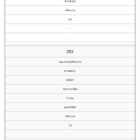
ห้วยทับทัน
ศรีสะเกษ
260
-
-
283
คณะจังหวัดศรีสะเกษ
ธรรมศึกษา
640021
วัดประชานิมิต
กำแพง
อุทุมพรพิสัย
ศรีสะเกษ
138
-