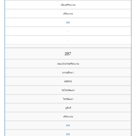
เมืองศรีสะเกษ
ศรีสะเกษ
584
-
-
287
คณะจังหวัดศรีสะเกษ
ธรรมศึกษา
640016
วัดไพรพัฒนา
ไพรพัฒนา
ภูสิงห์
ศรีสะเกษ
544
204