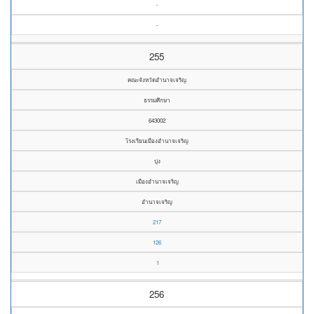
-
-
255
คณะจังหวัดอำนาจเจริญ
ธรรมศึกษา
643002
โรงเรียนเมืองอำนาจเจริญ
บุ่ง
เมืองอำนาจเจริญ
อำนาจเจริญ
217
126
1
256