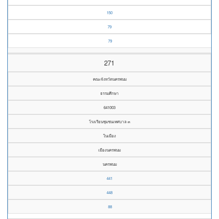
150
79
79
271
คณะจังหวัดนครพนม
ธรรมศึกษา
641003
โรงเรียนชุมชนเทศบาล ๓
ในเมือง
เมืองนครพนม
นครพนม
441
448
88