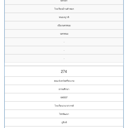
641001
โรงเรียนบ้านคำพอก
หนองญาติ
เมืองนครพนม
นครพนม
-
-
-
274
คณะจังหวัดศรีสะเกษ
ธรรมศึกษา
640037
โรงเรียนวนาสวรรค์
ไพรพัฒนา
ภูสิงห์