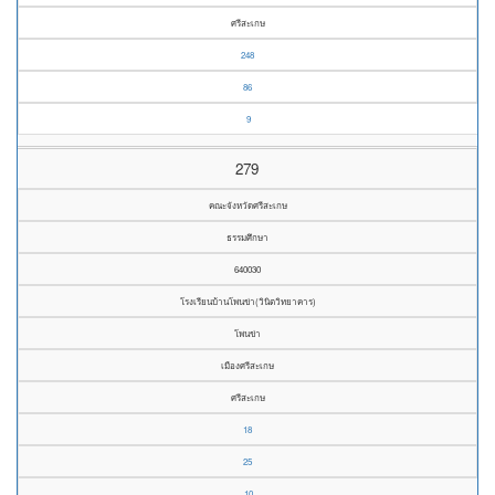
ศรีสะเกษ
248
86
9
279
คณะจังหวัดศรีสะเกษ
ธรรมศึกษา
640030
โรงเรียนบ้านโพนข่า(วินิตวิทยาคาร)
โพนข่า
เมืองศรีสะเกษ
ศรีสะเกษ
18
25
10