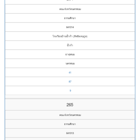
คณะจังหวัดนครพนม
ธรรมศึกษา
641014
โรงเรียนบ้านน้ำก่ำ (สิทธิผลนุกูล)
น้ำก่ำ
ธาตุพนม
นครพนม
41
87
9
265
คณะจังหวัดนครพนม
ธรรมศึกษา
641013