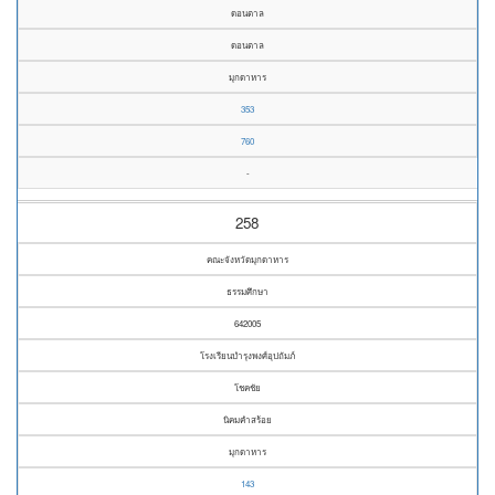
ดอนตาล
ดอนตาล
มุกดาหาร
353
760
-
258
คณะจังหวัดมุกดาหาร
ธรรมศึกษา
642005
โรงเรียนบำรุงพงศ์อุปถัมภ์
โชคชัย
นิคมคำสร้อย
มุกดาหาร
143