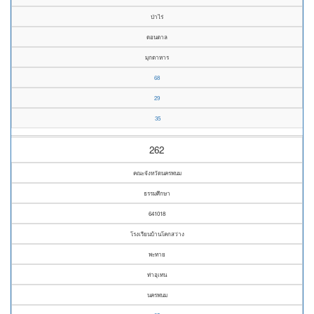
ป่าไร่
ดอนตาล
มุกดาหาร
68
29
35
262
คณะจังหวัดนครพนม
ธรรมศึกษา
641018
โรงเรียนบ้านโคกสว่าง
พะทาย
ท่าอุเทน
นครพนม