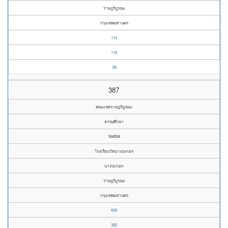
ราษฎร์บูรณะ
กรุงเทพมหานคร
114
118
88
387
คณะเขตราษฎร์บูรณะ
ธรรมศึกษา
164004
โรงเรียนวัดบางปะกอก
บางปะกอก
ราษฎร์บูรณะ
กรุงเทพมหานคร
659
392