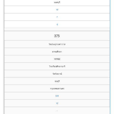
นนทบุรี
18
7
6
375
วัดประยุรวงศาวาส
ธรรมศึกษา
157062
โรงเรียนศึกษานารี
วัดกัลยาณ์
ธนบุรี
กรุงเทพมหานคร
519
12
-