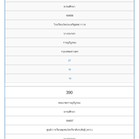
ธรรมศึกษา
164006
โรงเรียนวัดประเสริฐสุทธาวาส
บางปะกอก
ราษฎร์บูรณะ
กรุงเทพมหานคร
27
18
19
390
คณะเขตราษฎร์บูรณะ
ธรรมศึกษา
164007
ศูนย์การเรียนชุมชนวัดเกียรติประดิษฐ์ (สกร.)
บางปะกอก