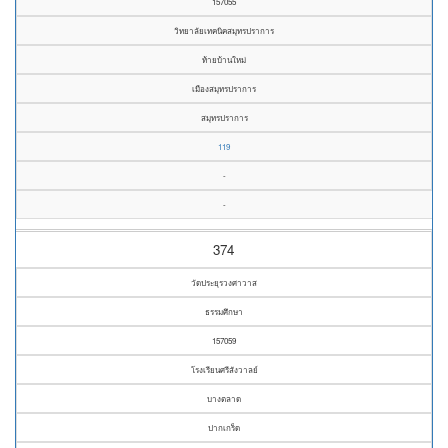
157055
วิทยาลัยเทคนิคสมุทรปราการ
ท้ายบ้านใหม่
เมืองสมุทรปราการ
สมุทรปราการ
119
-
-
374
วัดประยุรวงศาวาส
ธรรมศึกษา
157059
โรงเรียนศรีสังวาลย์
บางตลาด
ปากเกร็ด