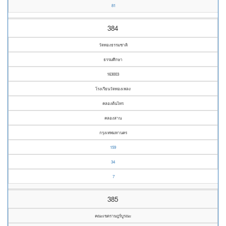
81
384
วัดทองธรรมชาติ
ธรรมศึกษา
163003
โรงเรียนวัดทองเพลง
คลองต้นไทร
คลองสาน
กรุงเทพมหานคร
159
34
7
385
คณะเขตราษฎร์บูรณะ