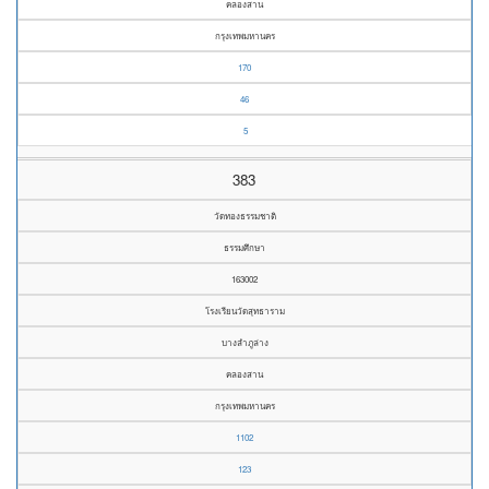
คลองสาน
กรุงเทพมหานคร
170
46
5
383
วัดทองธรรมชาติ
ธรรมศึกษา
163002
โรงเรียนวัดสุทธาราม
บางลำภูล่าง
คลองสาน
กรุงเทพมหานคร
1102
123