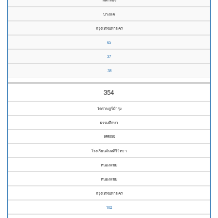
บางแค
กรุงเทพมหานคร
65
37
38
354
วัดราษฎร์บำรุง
ธรรมศึกษา
155006
โรงเรียนจันทศิริวิทยา
หนองแขม
หนองแขม
กรุงเทพมหานคร
102