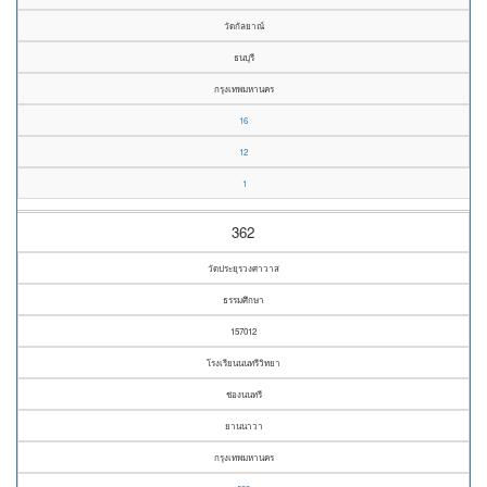
วัดกัลยาณ์
ธนบุรี
กรุงเทพมหานคร
16
12
1
362
วัดประยุรวงศาวาส
ธรรมศึกษา
157012
โรงเรียนนนทรีวิทยา
ช่องนนทรี
ยานนาวา
กรุงเทพมหานคร