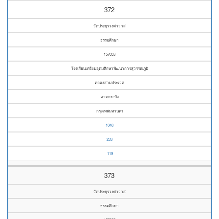
372
วัดประยุรวงศาวาส
ธรรมศึกษา
157053
โรงเรียนเตรียมอุดมศึกษาพัฒนาการสุวรรณภูมิ
คลองสามประเวศ
ลาดกระบัง
กรุงเทพมหานคร
1048
233
119
373
วัดประยุรวงศาวาส
ธรรมศึกษา