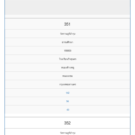
351
วัดราษฎร์บำรุง
ธรรมศึกษา
155003
โรงเรียนวีรสุนทร
หนองค้างพลู
หนองแขม
กรุงเทพมหานคร
142
94
43
352
วัดราษฎร์บำรุง