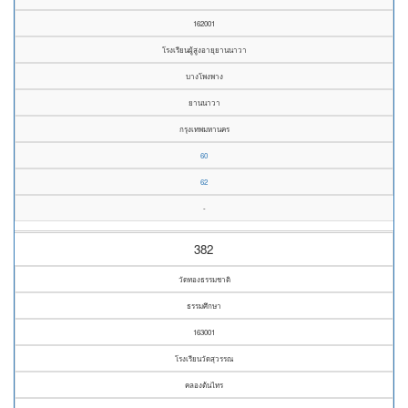
162001
โรงเรียนผู้สูงอายุยานนาวา
บางโพงพาง
ยานนาวา
กรุงเทพมหานคร
60
62
-
382
วัดทองธรรมชาติ
ธรรมศึกษา
163001
โรงเรียนวัดสุวรรณ
คลองต้นไทร