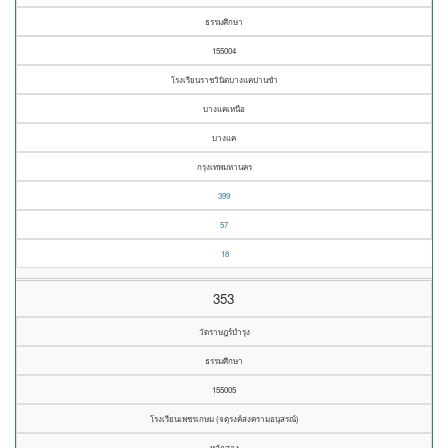
ธรรมศึกษา
155004
โรงเรียนราชวินิตบางแคปานขำ
บางแคเหนือ
บางแค
กรุงเทพมหานคร
399
57
18
353
วัดราษฎร์บำรุง
ธรรมศึกษา
155005
โรงเรียนเพชรเกษม (จตุรงค์สงครามอนุสรณ์)
หลักสอง