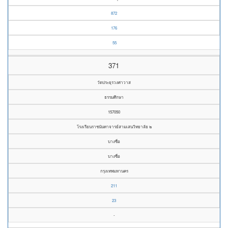
872
176
55
371
วัดประยุรวงศาวาส
ธรรมศึกษา
157050
โรงเรียนราชนันทาจารย์สามเสนวิทยาลัย ๒
บางซื่อ
บางซื่อ
กรุงเทพมหานคร
211
23
-