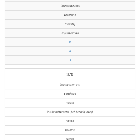
โรงเรียนวัดตะล่อม
คลองขวาง
ภาษีเจริญ
กรุงเทพมหานคร
40
6
1
370
วัดประยุรวงศาวาส
ธรรมศึกษา
157044
โรงเรียนบดินทรเดชา (สิงห์ สิงหเสนี) นนทบุรี
วัดชลอ
บางกรวย
นนทบุรี