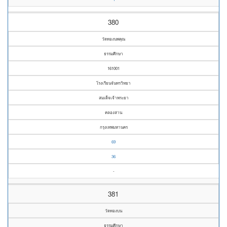
380
วัดทองนพคุณ
ธรรมศึกษา
161001
โรงเรียนจันทรวิทยา
สมเด็จเจ้าพระยา
คลองสาน
กรุงเทพมหานคร
69
36
-
381
วัดทองบน
ธรรมศึกษา