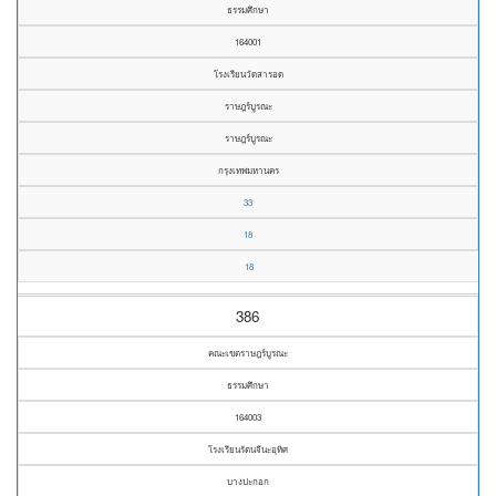
ธรรมศึกษา
164001
โรงเรียนวัดสารอด
ราษฎร์บูรณะ
ราษฎร์บูรณะ
กรุงเทพมหานคร
33
18
18
386
คณะเขตราษฎร์บูรณะ
ธรรมศึกษา
164003
โรงเรียนรัตนจีนะอุทิศ
บางปะกอก