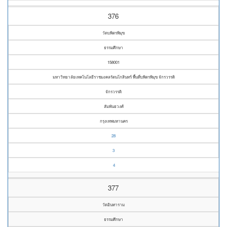
376
วัดบพิตรพิมุข
ธรรมศึกษา
158001
มหาวิทยาลัยเทคโนโลยีราชมงคลรัตนโกสินทร์ พื้นที่บพิตรพิมุข จักรวรรดิ
จักรวรรดิ
สัมพันธวงศ์
กรุงเทพมหานคร
28
3
4
377
วัดอินทาราม
ธรรมศึกษา