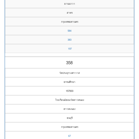
ยานนาวา
สาทร
กรุงเทพมหานคร
584
383
197
358
วัดประยุรวงศาวาส
ธรรมศึกษา
157003
โรงเรียนมัธยมวัดดาวคนอง
ดาวคะนอง
ธนบุรี
กรุงเทพมหานคร
67