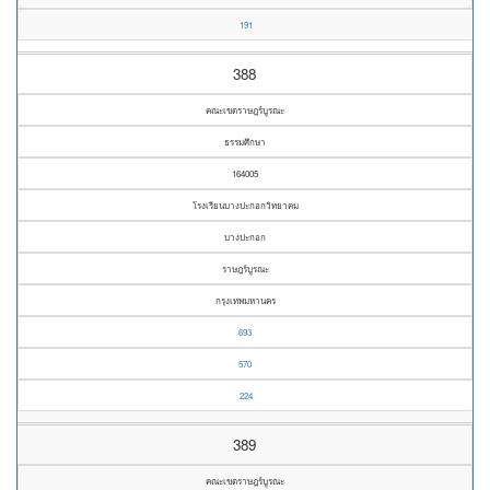
191
388
คณะเขตราษฎร์บูรณะ
ธรรมศึกษา
164005
โรงเรียนบางปะกอกวิทยาคม
บางปะกอก
ราษฎร์บูรณะ
กรุงเทพมหานคร
693
570
224
389
คณะเขตราษฎร์บูรณะ