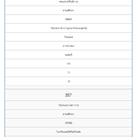
คณะสงฆ์จีนนิกาย
ธรรมศึกษา
156001
วัดบรมราชากาญจนาภิเษกอนุสรณ์
โสนลอย
บางบัวทอง
นนทบุรี
184
72
39
357
วัดประยุรวงศาวาส
ธรรมศึกษา
157002
โรงเรียนสตรีศรีสุริโยทัย