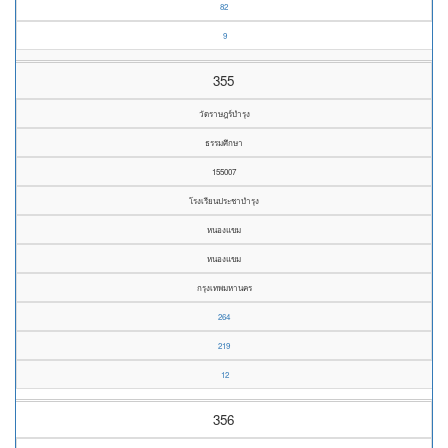
82
9
355
วัดราษฎร์บำรุง
ธรรมศึกษา
155007
โรงเรียนประชาบำรุง
หนองแขม
หนองแขม
กรุงเทพมหานคร
264
219
12
356