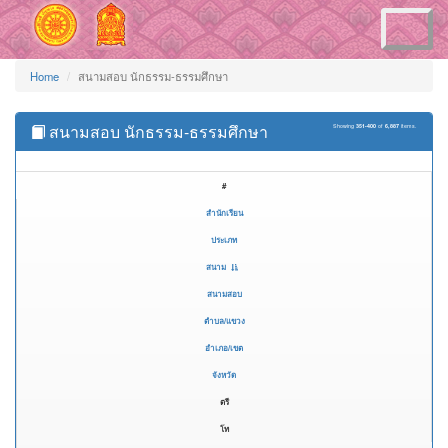
Toggle
navigation
Home
สนามสอบ นักธรรม-ธรรมศึกษา
สนามสอบ นักธรรม-ธรรมศึกษา
Showing
351-400
of
6,887
items.
#
สำนักเรียน
ประเภท
สนาม
สนามสอบ
ตำบล/แขวง
อำเภอ/เขต
จังหวัด
ตรี
โท