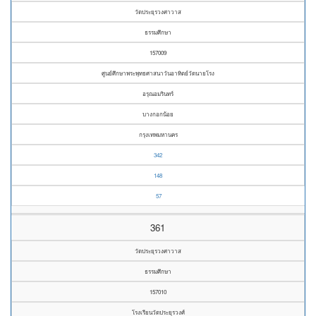
วัดประยุรวงศาวาส
ธรรมศึกษา
157009
ศูนย์ศึกษาพระพุทธศาสนาวันอาทิตย์วัดนายโรง
อรุณอมรินทร์
บางกอกน้อย
กรุงเทพมหานคร
342
148
57
361
วัดประยุรวงศาวาส
ธรรมศึกษา
157010
โรงเรียนวัดประยุรวงศ์