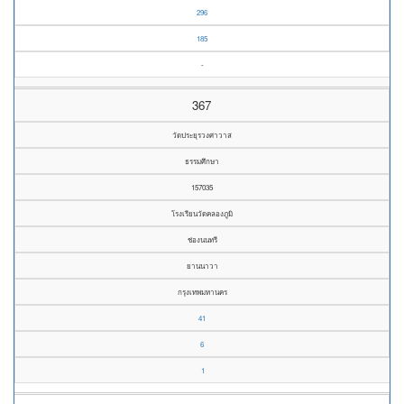
296
185
-
367
วัดประยุรวงศาวาส
ธรรมศึกษา
157035
โรงเรียนวัดคลองภูมิ
ช่องนนทรี
ยานนาวา
กรุงเทพมหานคร
41
6
1