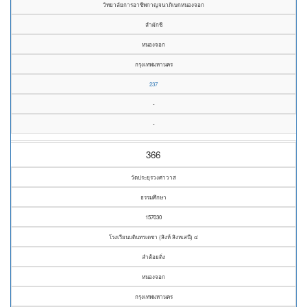
วิทยาลัยการอาชีพกาญจนาภิเษกหนองจอก
ลำผักชี
หนองจอก
กรุงเทพมหานคร
237
-
-
366
วัดประยุรวงศาวาส
ธรรมศึกษา
157030
โรงเรียนบดินทรเดชา (สิงห์ สิงหเสนี) ๔
ลำต้อยติ่ง
หนองจอก
กรุงเทพมหานคร