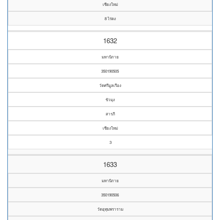
เชียงใหม่
8 ไร่ดง
1632
มหานิกาย
350190505
วัดศรีมูลเรือง
ขัวมุง
สารภี
เชียงใหม่
3
1633
มหานิกาย
350190506
วัดอุทุมพราราม