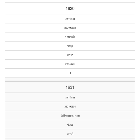
1630
มหานิกาย
350190503
วัดป่าเดื่อ
ขัวมุง
สารภี
เชียงใหม่
1
1631
มหานิกาย
350190504
วัดไร่ดงพุทธาราม
ขัวมุง
สารภี