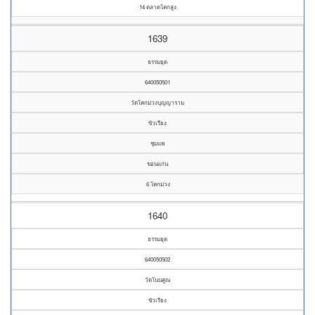
14 ตลาดโคกสูง
1639
ธรรมยุต
640050501
วัดโคกม่วงบุญญาราม
ขัวเรียง
ชุมแพ
ขอนแก่น
6 โคกม่วง
1640
ธรรมยุต
640050502
วัดโนนคูณ
ขัวเรียง