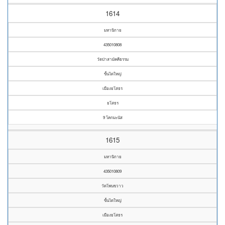
1614
มหานิกาย
435010808
วัดป่าสามัคคีธรรม
ขั้นไดใหญ่
เมืองยโสธร
ยโสธร
9 โคกมะนัส
1615
มหานิกาย
435010809
วัดโพนขวาว
ขั้นไดใหญ่
เมืองยโสธร