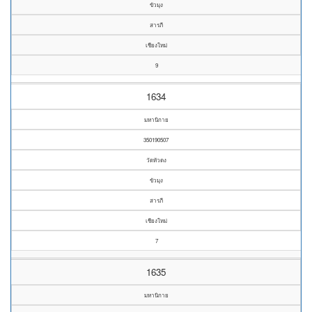
ขัวมุง
สารภี
เชียงใหม่
9
1634
มหานิกาย
350190507
วัดหัวดง
ขัวมุง
สารภี
เชียงใหม่
7
1635
มหานิกาย