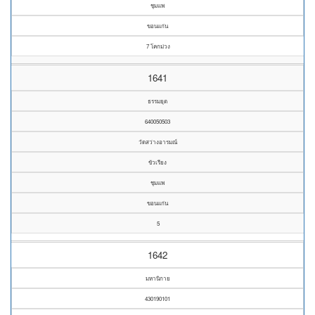
ชุมแพ
ขอนแก่น
7 โคกม่วง
1641
ธรรมยุต
640050503
วัดสว่างอารมณ์
ขัวเรียง
ชุมแพ
ขอนแก่น
5
1642
มหานิกาย
430190101