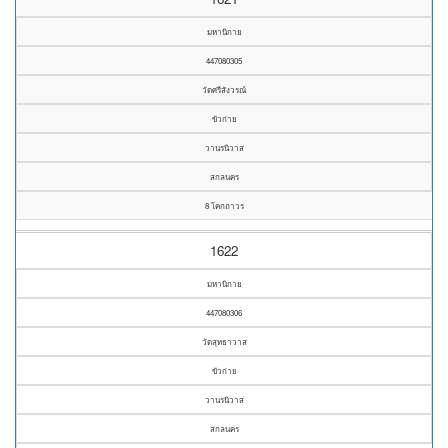
มหานิกาย
447080305
วัดศรีสังวรณ์
ขัวก่าย
วานรนิวาส
สกลนคร
8 โคกถาวร
1622
มหานิกาย
447080306
วัดสุทธาวาส
ขัวก่าย
วานรนิวาส
สกลนคร