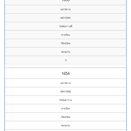
มหานิกาย
440110301
วัดชัยสวาสดิ์
ขามป้อม
เปือยน้อย
ขอนแก่น
5
1654
มหานิกาย
440110302
วัดนันทาราม
ขามป้อม
เปือยน้อย
ขอนแก่น