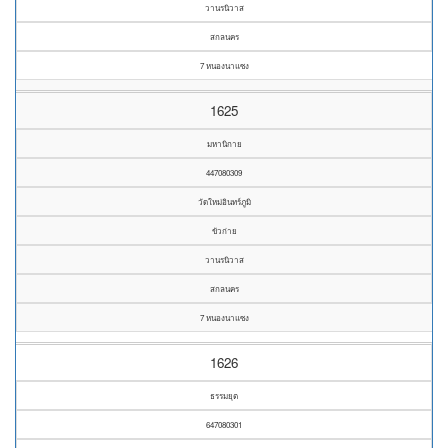
วานรนิวาส
สกลนคร
7 หนองนาแซง
1625
มหานิกาย
447080309
วัดใหม่อินทร์ภูมิ
ขัวก่าย
วานรนิวาส
สกลนคร
7 หนองนาแซง
1626
ธรรมยุต
647080301