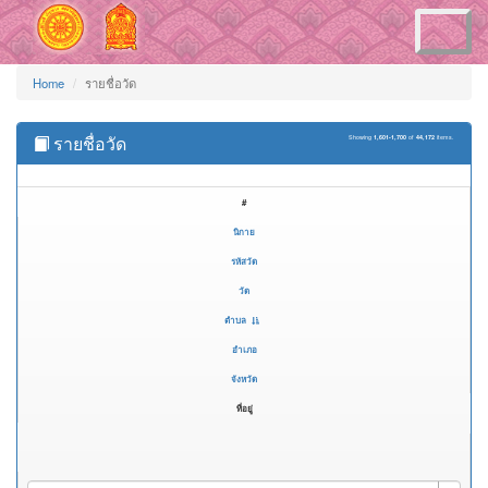
Toggle
navigation
Home
รายชื่อวัด
รายชื่อวัด
Showing
1,601-1,700
of
44,172
items.
#
นิกาย
รหัสวัด
วัด
ตำบล
อำเภอ
จังหวัด
ที่อยู่