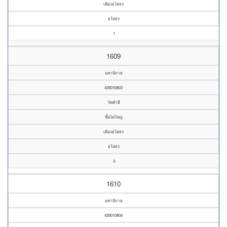
เมืองยโสธร
ยโสธร
1
1609
มหานิกาย
435010803
วัดคำฮี
ขั้นไดใหญ่
เมืองยโสธร
ยโสธร
3
1610
มหานิกาย
435010804