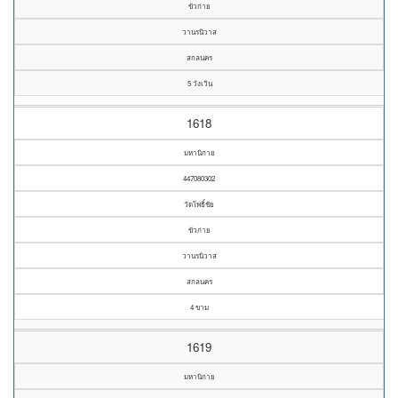
ขัวก่าย
วานรนิวาส
สกลนคร
5 วังเวิน
1618
มหานิกาย
447080302
วัดโพธิ์ชัย
ขัวก่าย
วานรนิวาส
สกลนคร
4 ขาม
1619
มหานิกาย