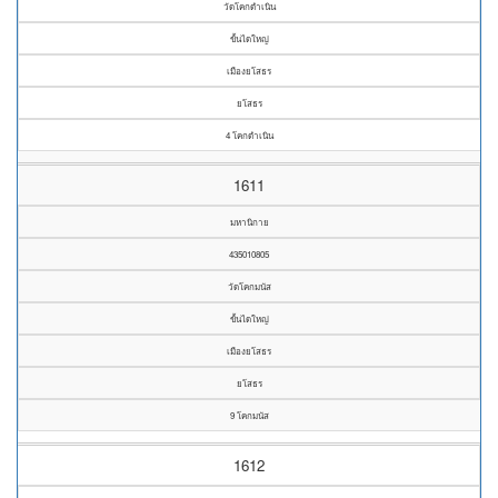
วัดโคกดำเนิน
ขั้นไดใหญ่
เมืองยโสธร
ยโสธร
4 โคกดำเนิน
1611
มหานิกาย
435010805
วัดโคกมนัส
ขั้นไดใหญ่
เมืองยโสธร
ยโสธร
9 โคกมนัส
1612