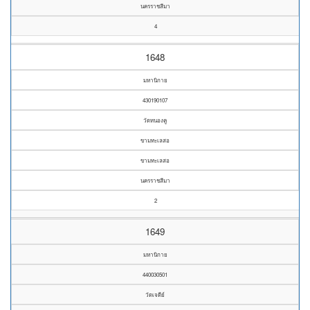
นครราชสีมา
4
1648
มหานิกาย
430190107
วัดหนองคู
ขามทะเลสอ
ขามทะเลสอ
นครราชสีมา
2
1649
มหานิกาย
440030501
วัดเจดีย์