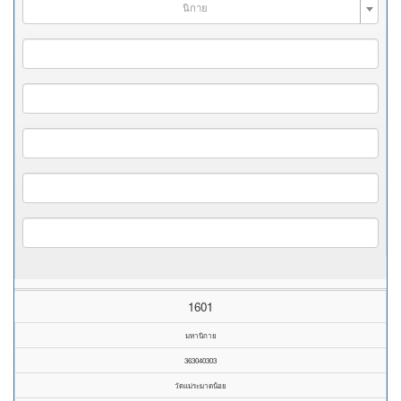
นิกาย
1601
มหานิกาย
363040303
วัดแม่ระมาดน้อย