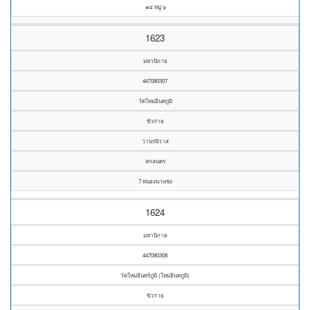
๑๔ หมู่ ๖
1623
มหานิกาย
447080307
วัดใหม่อินทภูมิ
ขัวก่าย
วานรนิวาส
สกลนคร
7 หนองนาแซง
1624
มหานิกาย
447080308
วัดใหม่อินทร์ภูมิ (ใหม่อินทภูมิ)
ขัวก่าย