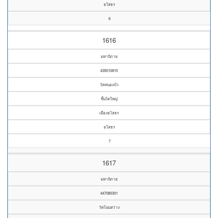
ยโสธร
6
1616
มหานิกาย
435010810
วัดหนองบั่ว
ขั้นไดใหญ่
เมืองยโสธร
ยโสธร
7
1617
มหานิกาย
447080301
วัดโนนสว่าง