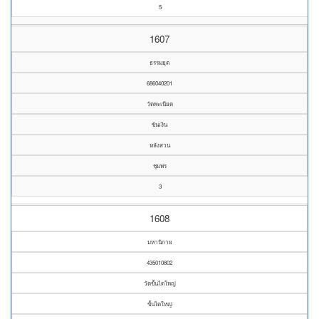
5
1607
ธรรมยุต
686040201
วัดพะเนียด
ขันเงิน
หลังสวน
ชุมพร
3
1608
มหานิกาย
435010802
วัดขั้นไดใหญ่
ขั้นไดใหญ่