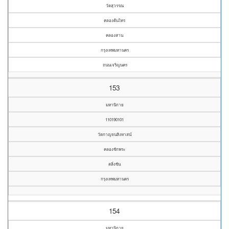
วัดสุวรรณ
คลองต้นไทร
คลองสาน
กรุงเทพมหานคร
ถนนเจริญนคร
153
มหานิกาย
110190101
วัดกาญจนสิงหาสน์
คลองชักพระ
ตลิ่งชัน
กรุงเทพมหานคร
154
มหานิกาย