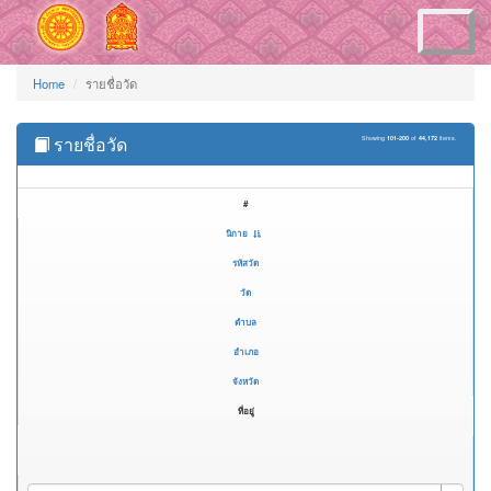
Toggle
navigation
Home
รายชื่อวัด
รายชื่อวัด
Showing
101-200
of
44,172
items.
#
นิกาย
รหัสวัด
วัด
ตำบล
อำเภอ
จังหวัด
ที่อยู่