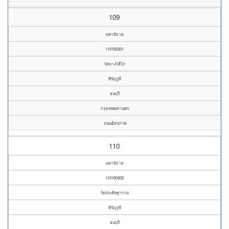
109
มหานิกาย
110150201
วัดบางไส้ไก่
หิรัญรูจี
ธนบุรี
กรุงเทพมหานคร
ถนนอิสรภาพ
110
มหานิกาย
110150202
วัดประดิษฐาราม
หิรัญรูจี
ธนบุรี