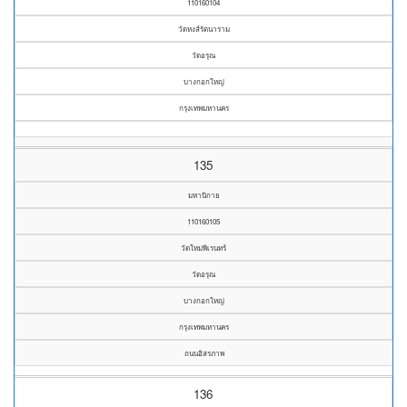
110160104
วัดหงส์รัตนาราม
วัดอรุณ
บางกอกใหญ่
กรุงเทพมหานคร
135
มหานิกาย
110160105
วัดใหม่พิเรนทร์
วัดอรุณ
บางกอกใหญ่
กรุงเทพมหานคร
ถนนอิสรภาพ
136