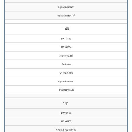
กรุงเทพมหานคร
ถนนจรัญสนิทวงศ์
140
มหานิกาย
110160204
วัดประดู่ฉิมพลี
วัดท่าพระ
บางกอกใหญ่
กรุงเทพมหานคร
ถนนเพชรเกษม
141
มหานิกาย
110160205
วัดประดู่ในทรงธรรม