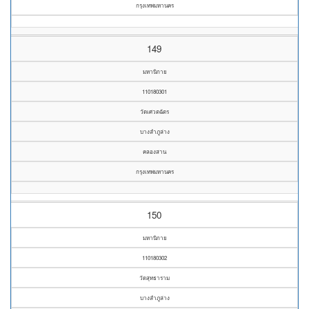
กรุงเทพมหานคร
149
มหานิกาย
110180301
วัดเศวตฉัตร
บางลำภูล่าง
คลองสาน
กรุงเทพมหานคร
150
มหานิกาย
110180302
วัดสุทธาราม
บางลำภูล่าง