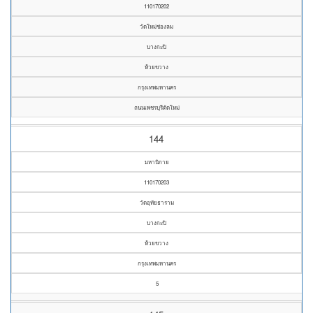
110170202
วัดใหม่ช่องลม
บางกะปิ
ห้วยขวาง
กรุงเทพมหานคร
ถนนเพชรบุรีตัดใหม่
144
มหานิกาย
110170203
วัดอุทัยธาราม
บางกะปิ
ห้วยขวาง
กรุงเทพมหานคร
5