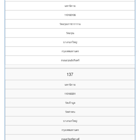
มหานิกาย
110160106
วัดอรุณราชวราราม
วัดอรุณ
บางกอกใหญ่
กรุงเทพมหานคร
ถนนอรุณอัมรินทร์
137
มหานิกาย
110160201
วัดเจ้ามูล
วัดท่าพระ
บางกอกใหญ่
กรุงเทพมหานคร
ถนนจรัลสนิทวงศ์