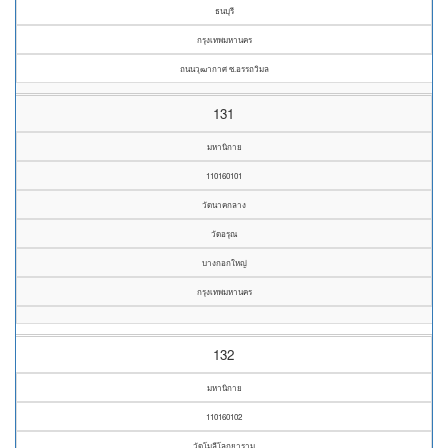
ธนบุรี
กรุงเทพมหานคร
ถนนวุฒากาศ ซ.อรรถวิมล
131
มหานิกาย
110160101
วัดนาคกลาง
วัดอรุณ
บางกอกใหญ่
กรุงเทพมหานคร
132
มหานิกาย
110160102
วัดโมลีโลกยาราม