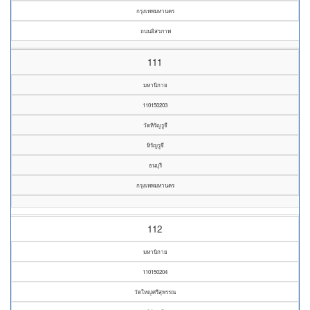
กรุงเทพมหานคร
ถนนอิสรภาพ
111
มหานิกาย
110150203
วัดหิรัญรูจี
หิรัญรูจี
ธนบุรี
กรุงเทพมหานคร
112
มหานิกาย
110150204
วัดใหญ่ศรีสุพรรณ