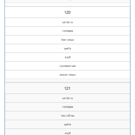
120
มหานิกาย
110150403
วัดดาวคนอง
บุคคโล
ธนบุรี
กรุงเทพมหานคร
คลองดาวคนอง
121
มหานิกาย
110150404
วัดบางน้ำชน
บุคคโล
ธนบุรี