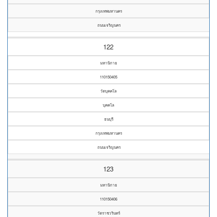
กรุงเทพมหานคร
ถนนเจริญนคร
122
มหานิกาย
110150405
วัดบุคคโล
บุคคโล
ธนบุรี
กรุงเทพมหานคร
ถนนเจริญนคร
123
มหานิกาย
110150406
วัดราชวรินทร์