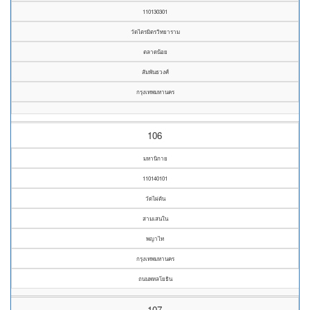
110130301
วัดไตรมิตรวิทยาราม
ตลาดน้อย
สัมพันธวงศ์
กรุงเทพมหานคร
106
มหานิกาย
110140101
วัดไผ่ตัน
สามเสนใน
พญาไท
กรุงเทพมหานคร
ถนนพหลโยธิน
107