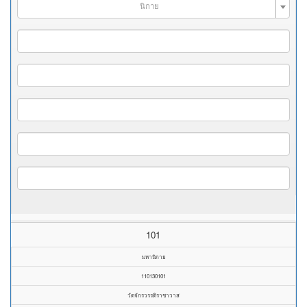
นิกาย
101
มหานิกาย
110130101
วัดจักรวรรดิราชาวาส