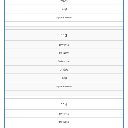
หิรัญรูจี
ธนบุรี
กรุงเทพมหานคร
113
มหานิกาย
110150301
วัดจันทาราม
บางยี่เรือ
ธนบุรี
กรุงเทพมหานคร
114
มหานิกาย
110150302