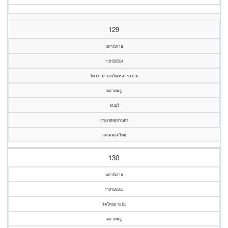
129
มหานิกาย
110150504
วัดวรามาตยภัณฑสาราราม
ตลาดพลู
ธนบุรี
กรุงเทพมหานคร
ถนนเทอดไทย
130
มหานิกาย
110150505
วัดใหม่ยายนุ้ย
ตลาดพลู