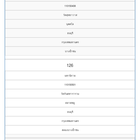
110150408
วัดสุทธาวาส
บุคคโล
ธนบุรี
กรุงเทพมหานคร
บางน้ำชน
126
มหานิกาย
110150501
วัดกันตทาราราม
ตลาดพลู
ธนบุรี
กรุงเทพมหานคร
คลองบางน้ำชน