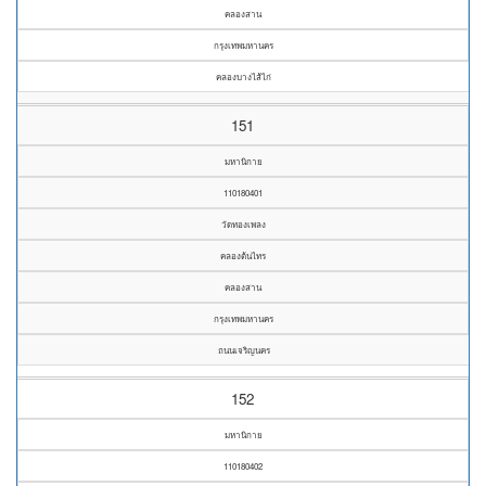
คลองสาน
กรุงเทพมหานคร
คลองบางไส้ไก่
151
มหานิกาย
110180401
วัดทองเพลง
คลองต้นไทร
คลองสาน
กรุงเทพมหานคร
ถนนเจริญนคร
152
มหานิกาย
110180402