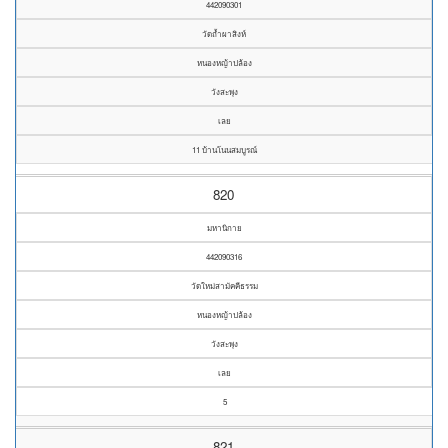
442090301
วัดถ้ำผาสิงห์
หนองหญ้าปล้อง
วังสะพุง
เลย
11 บ้านโนนสมบูรณ์
820
มหานิกาย
442090316
วัดใหม่สามัคคีธรรม
หนองหญ้าปล้อง
วังสะพุง
เลย
5
821