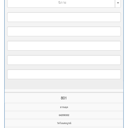
นิกาย
801
ธรรมยุต
642090302
วัดโนนสมบูรณ์