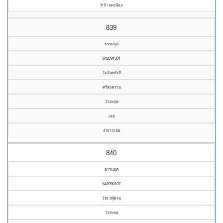
8 บ้านดงน้อย
839
ธรรมยุต
642091301
วัดจันทรังษี
ศรีสงคราม
วังสะพุง
เลย
4 ฟากเลย
840
ธรรมยุต
642090107
วัดเวฬุคาม
วังสะพุง