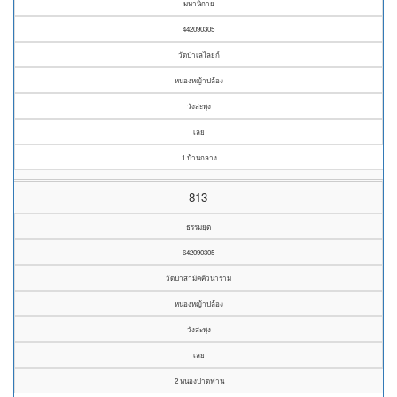
มหานิกาย
442090305
วัดป่าเลไลยก์
หนองหญ้าปล้อง
วังสะพุง
เลย
1 บ้านกลาง
813
ธรรมยุต
642090305
วัดป่าสามัคคีวนาราม
หนองหญ้าปล้อง
วังสะพุง
เลย
2 หนองปาดฟาน