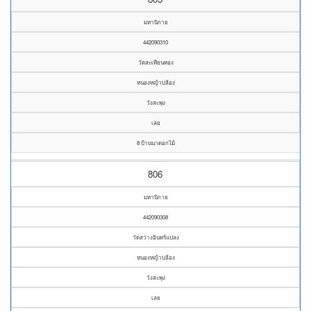
มหานิกาย
442090310
วัดสะเทียนทอง
หนองหญ้าปล้อง
วังสะพุง
เลย
8 บ้านนาดอกไม้
806
มหานิกาย
442090308
วัดสว่างอินทร์แปลง
หนองหญ้าปล้อง
วังสะพุง
เลย