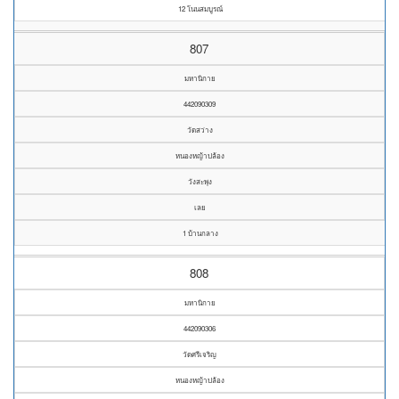
12 โนนสมบูรณ์
807
มหานิกาย
442090309
วัดสว่าง
หนองหญ้าปล้อง
วังสะพุง
เลย
1 บ้านกลาง
808
มหานิกาย
442090306
วัดศรีเจริญ
หนองหญ้าปล้อง