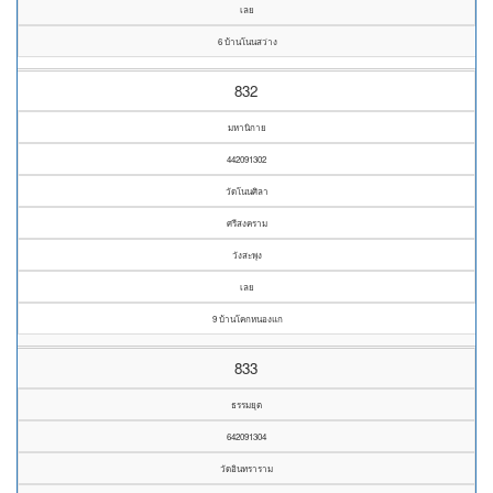
เลย
6 บ้านโนนสว่าง
832
มหานิกาย
442091302
วัดโนนศิลา
ศรีสงคราม
วังสะพุง
เลย
9 บ้านโคกหนองแก
833
ธรรมยุต
642091304
วัดอินทราราม