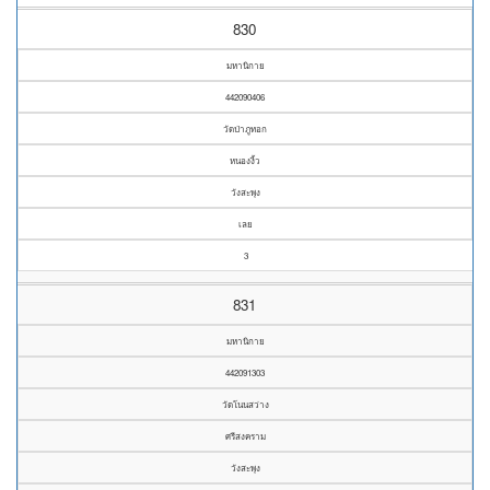
830
มหานิกาย
442090406
วัดป่าภูทอก
หนองงิ้ว
วังสะพุง
เลย
3
831
มหานิกาย
442091303
วัดโนนสว่าง
ศรีสงคราม
วังสะพุง