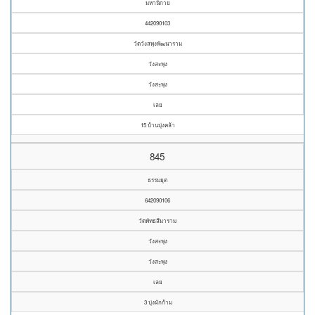
มหานิกาย
442090103
วัดวังสพุงพัฒนาราม
วังสะพุง
วังสะพุง
เลย
15 บ้านบุ่งคล้า
845
ธรรมยุต
642090106
วัดพัทธสีมาราม
วังสะพุง
วังสะพุง
เลย
3 บุ่งผักก้าม