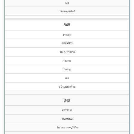
เลย
13 เขตอุดมศักด์
848
ธรรมยุต
642090103
วัดประชาสรรค์
วังสะพุง
วังสะพุง
เลย
3 บ้านบุ่งผักก้าม
849
มหานิกาย
442090102
วัดประชาราษฎร์นิมิต