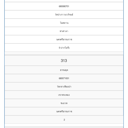
680080701
วัดป่าภาวนาภิรมย์
โมคลาน
ท่าศาลา
นครศรีธรรมราช
5 ปากโมร๊ะ
313
ธรรมยุต
680071001
วัดเขาเทียมป่า
เขาพระทอง
ชะอวด
นครศรีธรรมราช
2