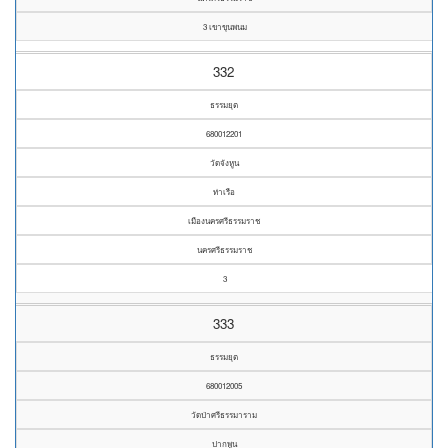
3 เขาขุนพนม
332
ธรรมยุต
680012201
วัดจังหูน
ท่าเรือ
เมืองนครศรีธรรมราช
นครศรีธรรมราช
3
333
ธรรมยุต
680012005
วัดป่าศรีธรรมาราม
ปากพูน