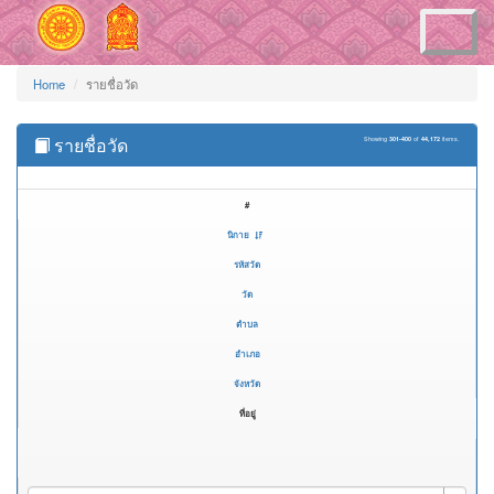
Toggle
navigation
Home
รายชื่อวัด
รายชื่อวัด
Showing
301-400
of
44,172
items.
#
นิกาย
รหัสวัด
วัด
ตำบล
อำเภอ
จังหวัด
ที่อยู่