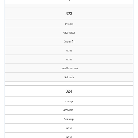
323
ธรรมยุต
680040102
วัดปากน้ำ
ฉวาง
ฉวาง
นครศรีธรรมราช
3 ปากน้ำ
324
ธรรมยุต
680040101
วัดควนสูง
ฉวาง
ฉวาง