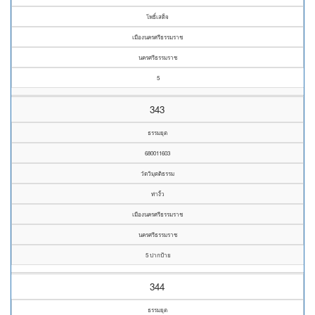
โพธิ์เสด็จ
เมืองนครศรีธรรมราช
นครศรีธรรมราช
5
343
ธรรมยุต
680011603
วัดวิมุตติธรรม
ท่างิ้ว
เมืองนครศรีธรรมราช
นครศรีธรรมราช
5 ปากป้าย
344
ธรรมยุต