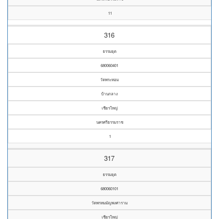
11
316
ธรรมยุต
680060401
วัดพระหอม
บ้านกลาง
เชียรใหญ่
นครศรีธรรมราช
1
317
ธรรมยุต
680060101
วัดพรหมมัญพงศาราม
เชียรใหญ่