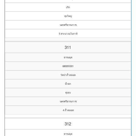
ปริก
ทุ่งใหญ่
นครศรีธรรมราช
5 สระนางมโนราห์
311
ธรรมยุต
680091001
วัดป่าถ้ำตลอด
น้ำตก
ทุ่งสง
นครศรีธรรมราช
4 ถ้ำตลอด
312
ธรรมยุต