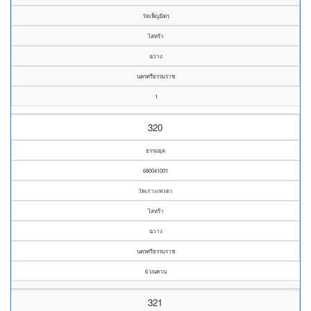
วัดเพ็ญมิตร
ไสหร้า
ฉวาง
นครศรีธรรมราช
1
320
ธรรมยุต
680041001
วัดเกาะเทวดา
ไสหร้า
ฉวาง
นครศรีธรรมราช
6 บนควน
321