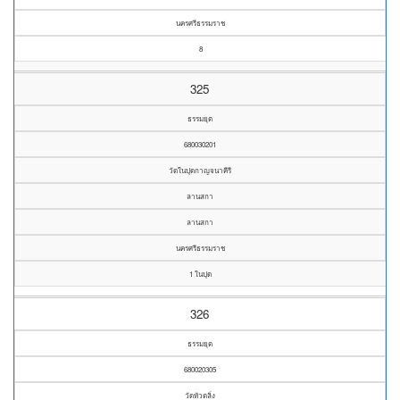
นครศรีธรรมราช
8
325
ธรรมยุต
680030201
วัดในปุดกาญจนาคีรี
ลานสกา
ลานสกา
นครศรีธรรมราช
1 ในปุด
326
ธรรมยุต
680020305
วัดหัวตลิ่ง