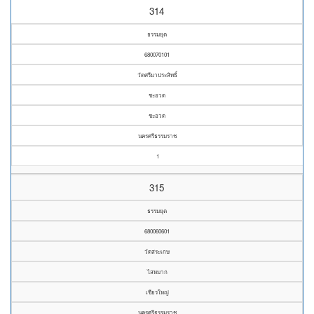
314
ธรรมยุต
680070101
วัดศรีมาประสิทธิ์
ชะอวด
ชะอวด
นครศรีธรรมราช
1
315
ธรรมยุต
680060601
วัดสระเกษ
ไสหมาก
เชียรใหญ่
นครศรีธรรมราช