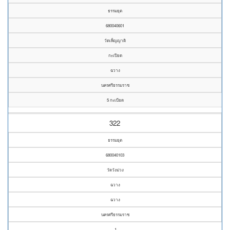
ธรรมยุต
680040601
วัดเพ็ญญาติ
กะเปียด
ฉวาง
นครศรีธรรมราช
5 กะเบียด
322
ธรรมยุต
680040103
วัดวังม่วง
ฉวาง
ฉวาง
นครศรีธรรมราช
1