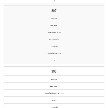
307
ธรรมยุต
680120501
วัดมหิสสราราม
คลองกระบือ
ปากพนัง
นครศรีธรรมราช
10
308
ธรรมยุต
680120401
วัดสามัคคีธรรมวนาราม
ชะเมา
ปากพนัง