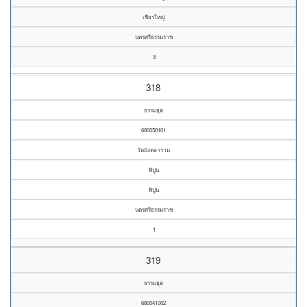
เชียรใหญ่
นครศรีธรรมราช
3
318
ธรรมยุต
680050101
วัดมังคลาราม
พิปูน
พิปูน
นครศรีธรรมราช
1
319
ธรรมยุต
680041002