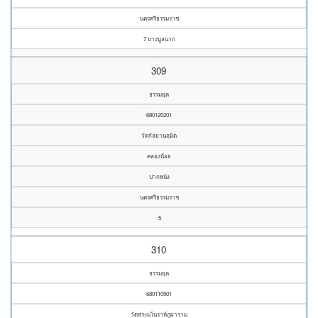
นครศรีธรรมราช
7 บางมูลนาก
309
ธรรมยุต
680120201
วัดกัลยานฤมิต
คลองน้อย
ปากพนัง
นครศรีธรรมราช
5
310
ธรรมยุต
680110501
วัดสระมโนราห์ภูผาราม