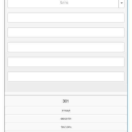
นิกาย
301
ธรรมยุต
680121701
วัดบางพระ