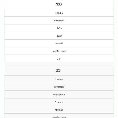
330
ธรรมยุต
680020301
วัดโท
อินคีรี
พรหมคีรี
นครศรีธรรมราช
7 โท
331
ธรรมยุต
680020201
วัดเขาขุนพนม
บ้านเกาะ
พรหมคีรี
นครศรีธรรมราช