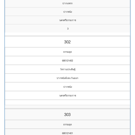
ปากแพรก
ปากพนัง
นครศรีธรรมราช
3
302
ธรรมยุต
680121402
วัดรามประดิษฐ์
ปากพนังฝั่งตะวันออก
ปากพนัง
นครศรีธรรมราช
303
ธรรมยุต
680121401