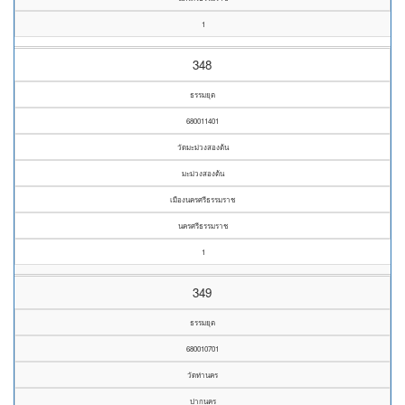
1
348
ธรรมยุต
680011401
วัดมะม่วงสองต้น
มะม่วงสองต้น
เมืองนครศรีธรรมราช
นครศรีธรรมราช
1
349
ธรรมยุต
680010701
วัดท่านคร
ปากนคร