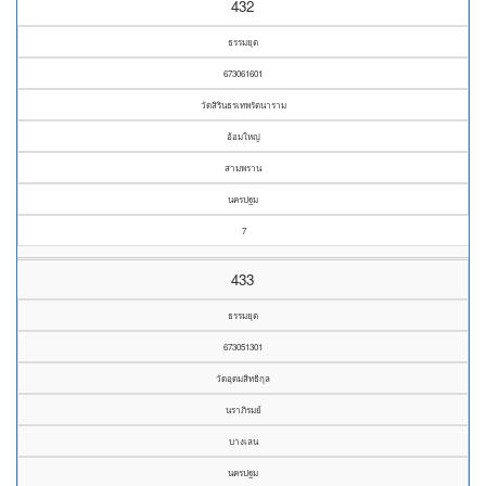
432
ธรรมยุต
673061601
วัดสิรินธรเทพรัตนาราม
อ้อมใหญ่
สามพราน
นครปฐม
7
433
ธรรมยุต
673051301
วัดอุดมสิทธิกุล
นราภิรมย์
บางเลน
นครปฐม