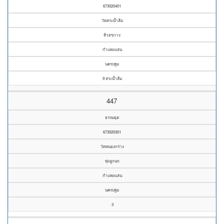
673020401
วัดสระน้ำส้ม
ห้วยขวาง
กำแพงแสน
นครปฐม
9 สระน้ำส้ม
447
ธรรมยุต
673020301
วัดหนองกร่าง
ทุ่งลูกนก
กำแพงแสน
นครปฐม
3