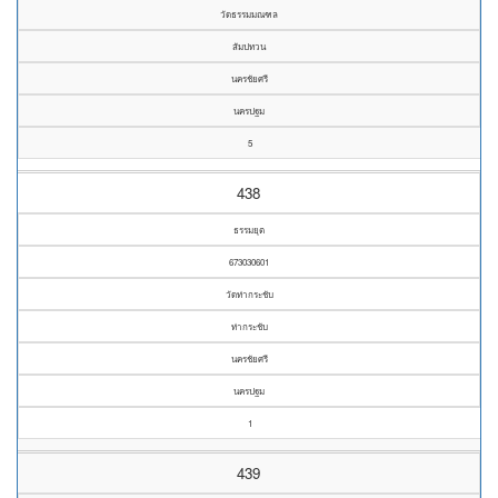
วัดธรรมมณฑล
สัมปทวน
นครชัยศรี
นครปฐม
5
438
ธรรมยุต
673030601
วัดท่ากระชับ
ท่ากระชับ
นครชัยศรี
นครปฐม
1
439