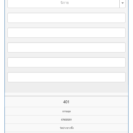
นิกาย
401
ธรรมยุต
676020201
วัดป่าเขากลิ้ง