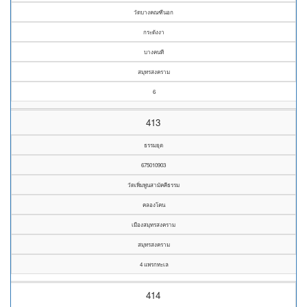
วัดบางคณฑีนอก
กระดังงา
บางคนที
สมุทรสงคราม
6
413
ธรรมยุต
675010903
วัดเพิ่มพูนสามัคคีธรรม
คลองโคน
เมืองสมุทรสงคราม
สมุทรสงคราม
4 แพรกทะเล
414