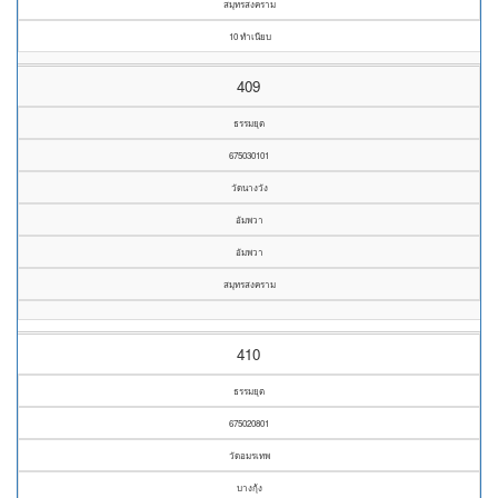
สมุทรสงคราม
10 ทำเนียบ
409
ธรรมยุต
675030101
วัดนางวัง
อัมพวา
อัมพวา
สมุทรสงคราม
410
ธรรมยุต
675020801
วัดอมรเทพ
บางกุ้ง