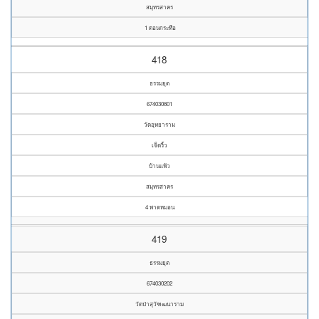
สมุทรสาคร
1 ดอนกระทือ
418
ธรรมยุต
674030801
วัดอุทยาราม
เจ็ดริ้ว
บ้านแพ้ว
สมุทรสาคร
4 พาดหมอน
419
ธรรมยุต
674030202
วัดป่าสุวัฑฒนาราม