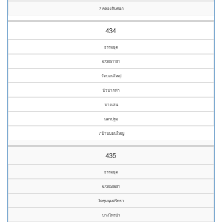
7 คลองสิบศอก
434
ธรรมยุต
673051101
วัดบอนใหญ่
บัวปากท่า
บางเลน
นครปฐม
7 บ้านบอนใหญ่
435
ธรรมยุต
673050601
วัดชุมนุมศรัทธา
บางไทรป่า