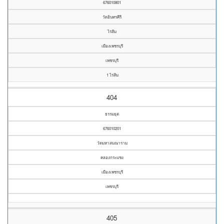
676010801
วัดอินทรคีรี
ไร่ส้ม
เมืองเพชรบุรี
เพชรบุรี
1 ไร่ส้ม
404
ธรรมยุต
676010201
วัดมหาสมณาราม
คลองกระแชง
เมืองเพชรบุรี
เพชรบุรี
405