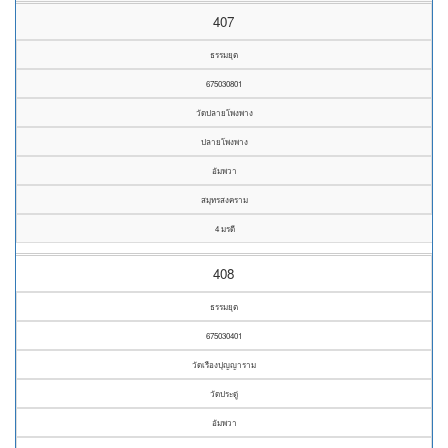
407
ธรรมยุต
675030801
วัดปลายโพงพาง
ปลายโพงพาง
อัมพวา
สมุทรสงคราม
4 มรดี
408
ธรรมยุต
675030401
วัดเรืองปุญญาราม
วัดประดู่
อัมพวา