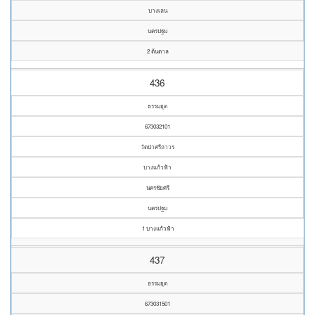
บางเลน
นครปฐม
2 ต้นตาล
436
ธรรมยุต
673032101
วัดป่าศรีถาวร
บางแก้วฟ้า
นครชัยศรี
นครปฐม
1 บางแก้วฟ้า
437
ธรรมยุต
673031501