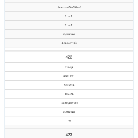
วัดธรรมเจดีย์ศรีพิพัฒน์
บ้านแพ้ว
บ้านแพ้ว
สมุทรสาคร
4 คลองตาปลั่ง
422
ธรรมยุต
674011801
วัดปากบ่อ
ชัยมงคล
เมืองสมุทรสาคร
สมุทรสาคร
10
423