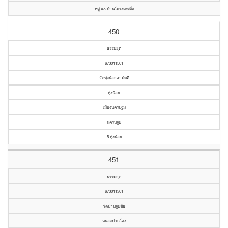
หมู่ ๑๐ บ้านโพรงมะเดื่อ
450
ธรรมยุต
673011501
วัดทุ่งน้อยสามัคคี
ทุ่งน้อย
เมืองนครปฐม
นครปฐม
5 ทุ่งน้อย
451
ธรรมยุต
673011301
วัดป่าปฐมชัย
หนองปากโลง