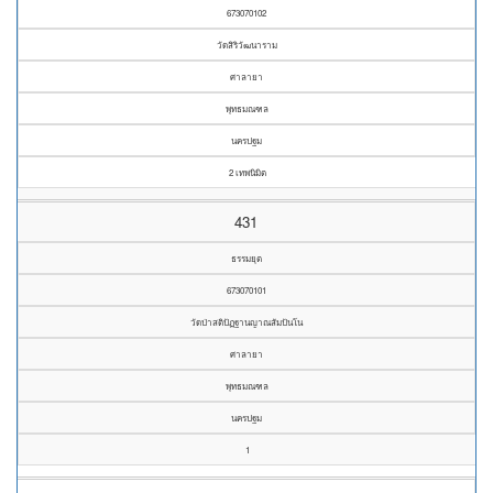
673070102
วัดสิริวัฒนาราม
ศาลายา
พุทธมณฑล
นครปฐม
2 เทพนิมิต
431
ธรรมยุต
673070101
วัดป่าสติปัฏฐานญาณสัมปันโน
ศาลายา
พุทธมณฑล
นครปฐม
1