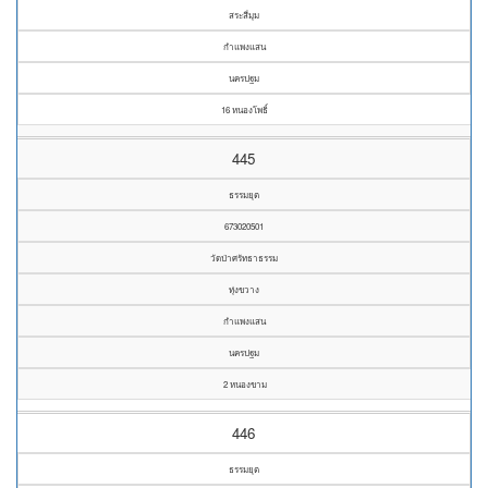
สระสี่มุม
กำแพงแสน
นครปฐม
16 หนองโพธิ์
445
ธรรมยุต
673020501
วัดป่าศรัทธาธรรม
ทุ่งขวาง
กำแพงแสน
นครปฐม
2 หนองขาม
446
ธรรมยุต