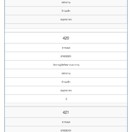
หลักสาม
บ้านแพ้ว
สมุทรสาคร
420
ธรรมยุต
674030201
วัดราษฎร์ศรัทธากะยาราม
หลักสาม
บ้านแพ้ว
สมุทรสาคร
2
421
ธรรมยุต
674030101