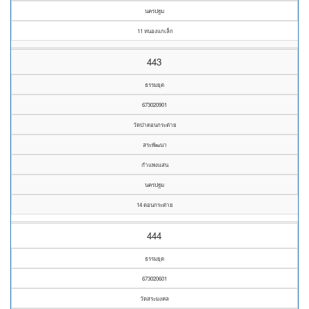
นครปฐม
11 หนองแกเล็ก
443
ธรรมยุต
673020901
วัดป่าดอนกระต่าย
สระพัฒนา
กำแพงแสน
นครปฐม
14 ดอนกระต่าย
444
ธรรมยุต
673020601
วัดสระมงคล