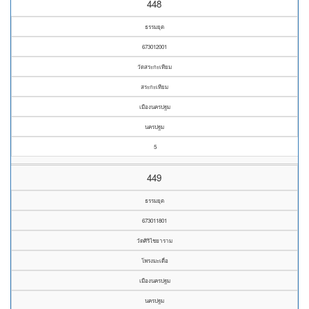
448
ธรรมยุต
673012001
วัดสระกะเทียม
สระกะเทียม
เมืองนครปฐม
นครปฐม
5
449
ธรรมยุต
673011801
วัดศิริไชยาราม
โพรงมะเดื่อ
เมืองนครปฐม
นครปฐม