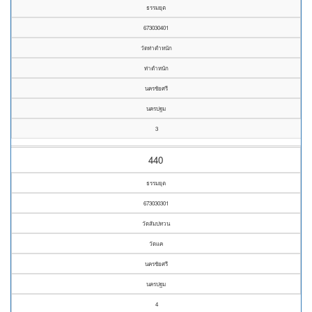
ธรรมยุต
673030401
วัดท่าตำหนัก
ท่าตำหนัก
นครชัยศรี
นครปฐม
3
440
ธรรมยุต
673030301
วัดสัมปทวน
วัดแค
นครชัยศรี
นครปฐม
4