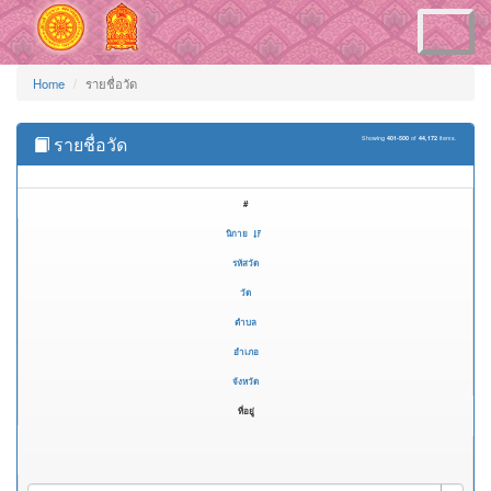
Toggle
navigation
Home
รายชื่อวัด
รายชื่อวัด
Showing
401-500
of
44,172
items.
#
นิกาย
รหัสวัด
วัด
ตำบล
อำเภอ
จังหวัด
ที่อยู่