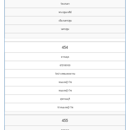
วัดเสนหา
พระปฐมเจดีย์
เมืองนครปฐม
นครปฐม
454
ธรรมยุต
672100103
วัดป่าเทพมงคลธรรม
หนองหญ้าไซ
หนองหญ้าไซ
สุพรรณบุรี
10 หนองหญ้าไซ
455
ธรรมยุต