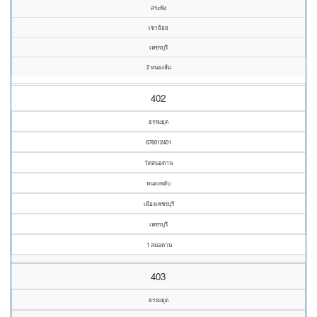
สระพัง
เขาย้อย
เพชรบุรี
2 หนองส้ม
402
ธรรมยุต
676012401
วัดสมอดาน
หนองพลับ
เมืองเพชรบุรี
เพชรบุรี
1 สมอดาน
403
ธรรมยุต