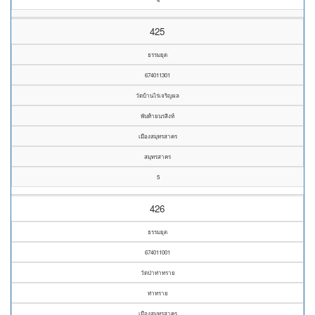
425
ธรรมยุต
674011301
วัดบ้านไร่เจริญผล
พันท้ายนรสิงห์
เมืองสมุทรสาคร
สมุทรสาคร
5
426
ธรรมยุต
674011001
วัดป่าท่าทราย
ท่าทราย
เมืองสมุทรสาคร