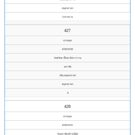
สมุทรสาคร
5 ท่าทราย
427
ธรรมยุต
674010102
วัดศรัทธายิ้มพานิชวราราม
มหาชัย
เมืองสมุทรสาคร
สมุทรสาคร
8
428
ธรรมยุต
674010101
วัดมหาชัยคล้ายนิมิต