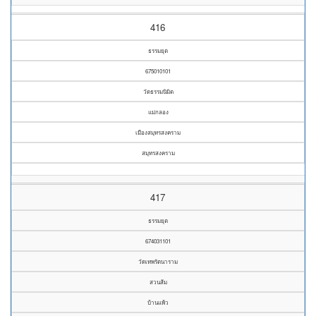
416
ธรรมยุต
675010101
วัดธรรมนิมิต
แม่กลอง
เมืองสมุทรสงคราม
สมุทรสงคราม
417
ธรรมยุต
674031101
วัดเทพรัตนาราม
สวนส้ม
บ้านแพ้ว