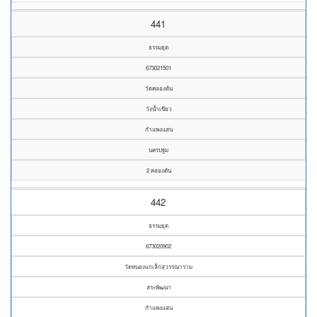
441
ธรรมยุต
673021501
วัดคลองตัน
วังน้ำเขียว
กำแพงแสน
นครปฐม
2 คลองตัน
442
ธรรมยุต
673020902
วัดหนองแกเล็กสุวรรณาราม
สระพัฒนา
กำแพงแสน