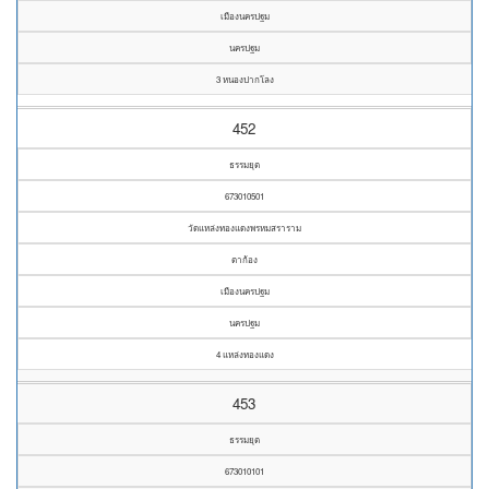
เมืองนครปฐม
นครปฐม
3 หนองปากโลง
452
ธรรมยุต
673010501
วัดแหล่งทองแดงพรหมสราราม
ตาก้อง
เมืองนครปฐม
นครปฐม
4 แหล่งทองแดง
453
ธรรมยุต
673010101