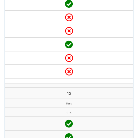
13
มัธยม
ปวช.