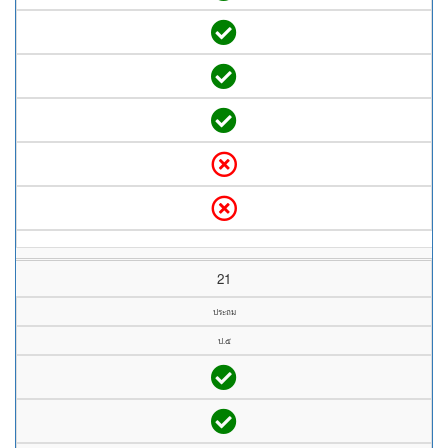
21
ประถม
ป.๕