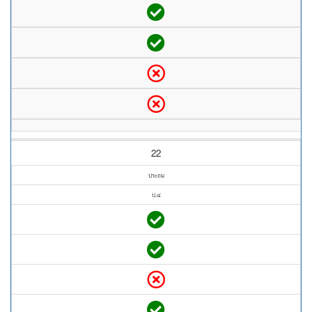
22
ประถม
ป.๔