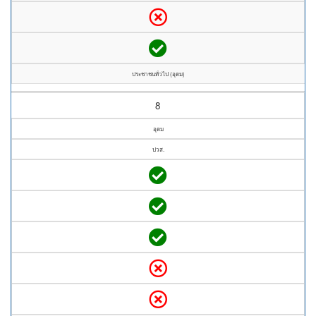
ประชาชนทั่วไป (อุดม)
8
อุดม
ปวส.