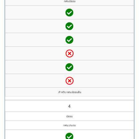
กศน.มัธยม
สำหรับ กศน.มัธยมต้น
4
มัธยม
กศน.ประถม