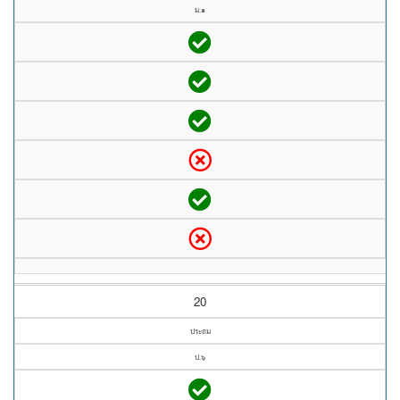
ม.๑
20
ประถม
ป.๖