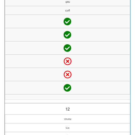
อุดม
ป.ตรี
12
ประถม
ป.๓