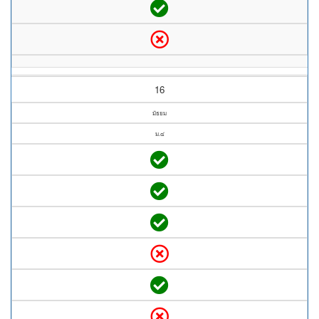
16
มัธยม
ม.๔