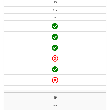
18
มัธยม
ม.๒
19
มัธยม