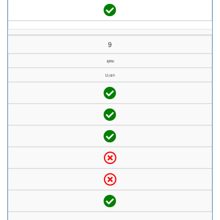
9
อุดม
ป.เอก