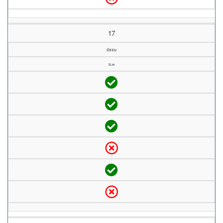
17
มัธยม
ม.๓