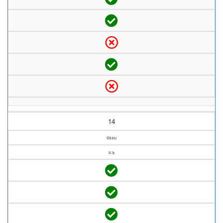
14
มัธยม
ม.๖