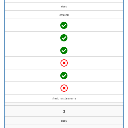
มัธยม
กศน.อุดม
สำหรับ กศน.มัธยมปลาย
3
มัธยม