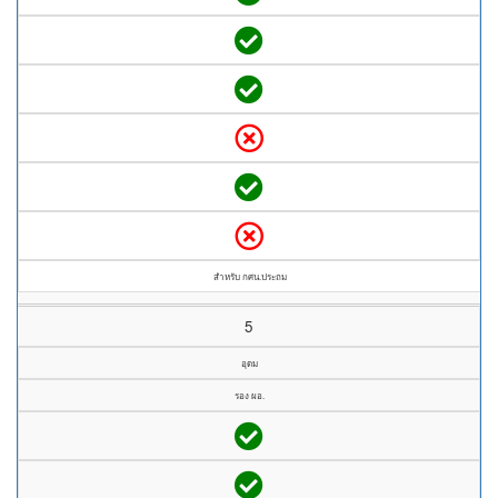
สำหรับ กศน.ประถม
5
อุดม
รอง ผอ.