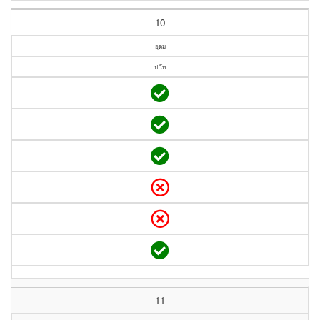
10
อุดม
ป.โท
11