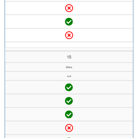
15
มัธยม
ม.๕